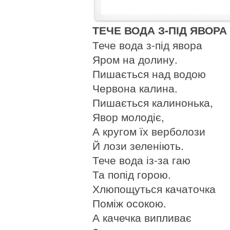
ТЕЧЕ ВОДА З-ПІД ЯВОРА
Тече вода з-під явора
Яром на долину.
Пишається над водою
Червона калина.
Пишається калинонька,
Явор молодіє,
А кругом їх верболози
Й лози зеленіють.
Тече вода із-за гаю
Та попід горою.
Хлюпощуться качаточка
Поміж осокою.
А качечка випливає