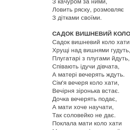
З качуром за ними,
Ловить ряску, розмовляє
З дітками своїми.
САДОК ВИШНЕВИЙ КОЛО
Садок вишневий коло хати
Хрущі над вишнями гудуть
Плугатарі з плугами йдуть,
Співають ідучи дівчата,
А матері вечерять ждуть.
Сім'я вечеря коло хати,
Вечірня зіронька встає.
Дочка вечерять подає,
А мати хоче научати,
Так соловейко не дає.
Поклала мати коло хати