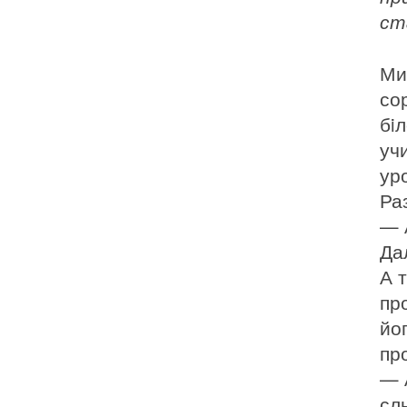
ст
Ми
со
бi
уч
ур
Раз
— А
Да
А т
про
йог
про
— 
сл