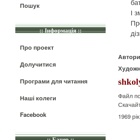
бат
Пошук
І 
Пр
:: Інформація ::
ді
Про проект
Автор
Долучитися
Художн
Програми для читання
shkol
Файл по
Наші колеги
Скачайт
Facebook
1969 рі
:: Банер ::