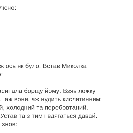
лiсно:
 ж ось як було. Встав Миколка
:
асипала борщу йому. Взяв ложку
.. аж воня, аж нудить кислятинням:
нiй, холодний та перебовтаний.
Устав та з тим i вдягаться давай.
 знов: