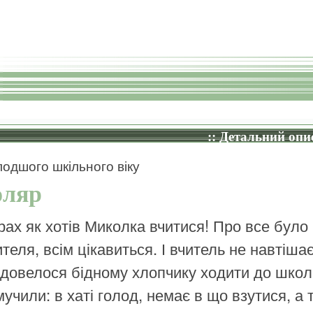
:: Детальний опис
одшого шкільного віку
ляр
рах як хотів Миколка вчитися! Про все було
ителя, всім цікавиться. І вчитель не навтіша
 довелося бідному хлопчику ходити до школ
мучили: в хаті голод, немає в що взутися, а 