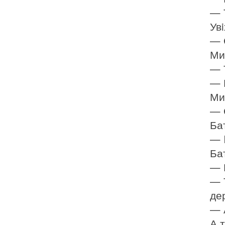
— Т
Ув
— 
Ми
— 
— 
Ми
— 
Ба
— 
Ба
— 
— 
де
— А
А т