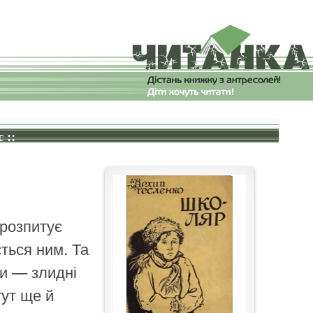
 ::
 розпитує
ється ним. Та
и — злидні
тут ще й