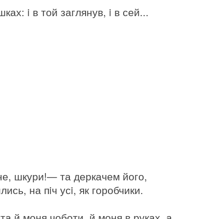
х: i в той заглянув, i в сей...
не, шкури!— та деркачем його,
сь, на пiч усi, як горобчики.
 та й моня чоботи, й моня в руках, а