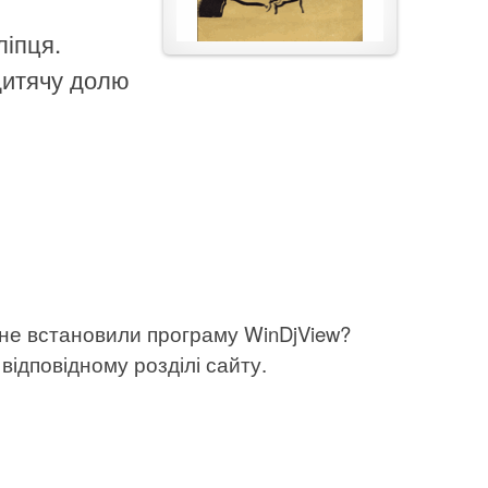
ліпця.
дитячу долю
 не встановили програму WinDjView?
відповідному розділі сайту.