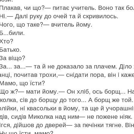
Плакав, чи що?— питає учитель. Воно так бо
Нi.— Далi руку до очей та й скривилось.
Чого, що таке?— вчитель йому.
Б...били.
Хто?
Батько.
За вiщо?
За... за...— та й не доказало за плачем. Дiло
нцi, почитав трохи,— снiдати пора, вiн i каже
Мамо, що їсти?
Що ж?— мати йому.— Он хлiб, ось борщ... Н
колка, сiв до борщу до того... А борщ же той.
 олiйки, нi квасольки в йому, та ще й учораш
дiв, сидiв Миколка над ним— не пожене нiяк. 
iгся, дiйшов до дверей— за печiнки тягне. Вiн
Ну що їсти, мамо?