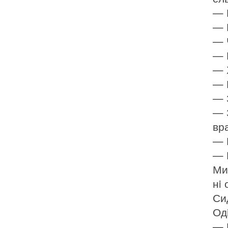
— 
— 
— 
— 
— 
— 
— 
— 
вра
— 
— 
Ми
нi
Си
Од
— 