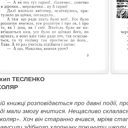
хип ТЕСЛЕНКО
КОЛЯР
цій книжці розповідається про давні події, пр
ді мали змогу вчитися. Нещасливо склалася
коляр». Хоч він старанно вчився, мріяв ста
имусили здібного хлопчину покинути школу 