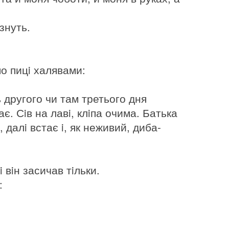
знуть.
по пицi халявами:
сь другого чи там третього дня
є. Сiв на лавi, клiпа очима. Батька
, далi встає i, як неживий, диба-
 вiн засичав тiльки.
: