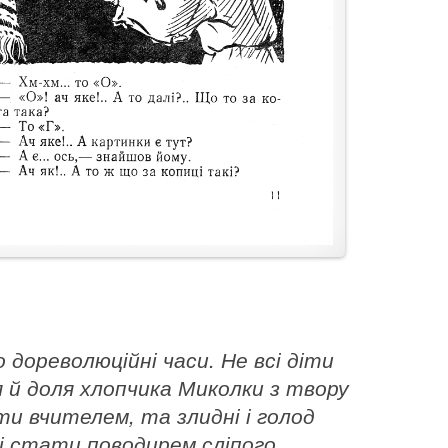
о дореволюційні часи. Не всі діти
 й доля хлопчика Миколки з твору
ти вчителем, та злидні і голод
і стати поводирем сліпого