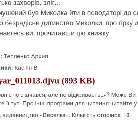
ько захворів, зліг...
змушений був Миколка йти в поводаторі до с
о безрадісне дитинство Миколки, про гірку 
знаєтесь ви, прочитавши цю книжку.
и:
Тесленко Архип
ики:
Касіян В
yar_011013.djvu (893 KB)
вністю скачався, але не відкривається? Може Ви
е її тут
. Про інші програми для читання читайте у 
к, видавництво «Веселка». Кількість сторінок: 18.