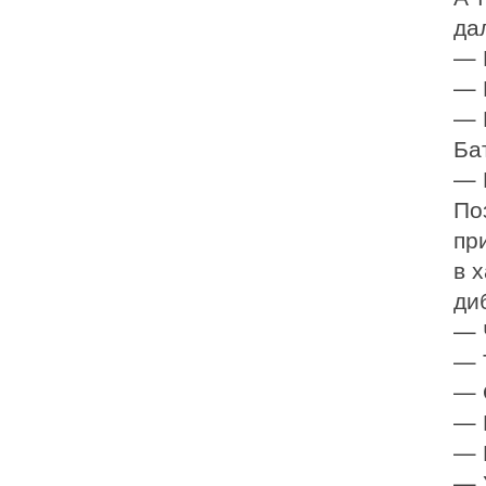
дал
— 
— 
— М
Бат
— 
Поз
пр
в х
диб
— 
— Т
— 
— 
— 
— У