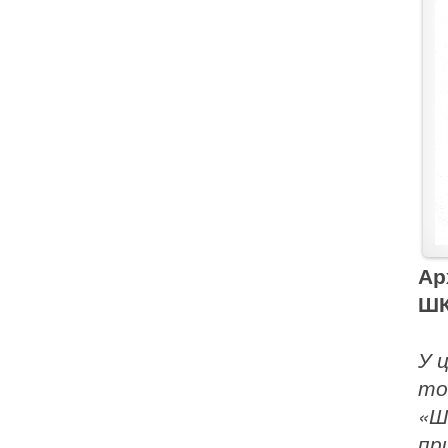
Ар
Ш
У 
то
«Ш
пр