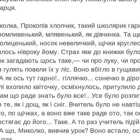
арця.
колка, Прокопiв хлопчик, такий школярик гар
ромливенький, млявенький, як дiвчинка. Та щ
лолиценький, носок невеличкий, щiчки круглес
илось нiвроку йому. Страх яке до книжки було
ок загадають щось таке,— чи про луку, чи про 
 гулять повели їх у лiс. Воно вбiгло в гущави
 як ось тут гарно!.. гiллячко... сонечко в дiро
лi вхопило квiточку, осмiхнулось, притулило д
ам що раде знать було все!.. Усе було розпит
 те, як i дощ, як i снiг. Вчитель було не нав
о, по щiчках, а воно вже таке раде ото, так о
стягає до його... Таке. А то раз учитель пiдiй
А що, Миколко, вивчив урок? Воно встало, осм
ьози.