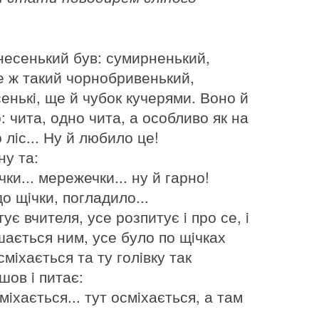
несенький був: сумирненький,
е ж такий чорнобривенький,
енькi, ще й чубок кучерями. Воно й
: чита, одно чита, а особливо як на
лiс... Ну й любило це!
ну та:
чки... мережечки... ну й гарно!
о щiчки, погладило...
ує вчителя, усе розпитує i про се, i
тiшається ним, усе було по щiчках
смiхається та ту голiвку так
шов i питає:
iхається... тут осмiхається, а там