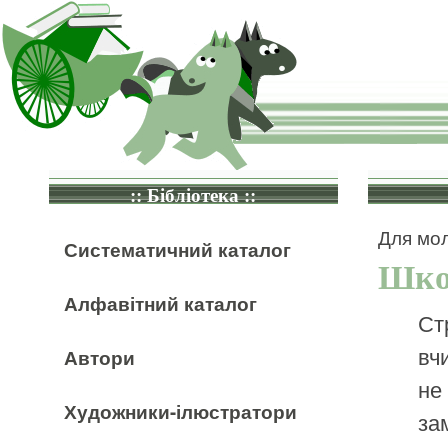
:: Бібліотека ::
Для мол
Систематичний каталог
Шко
Алфавітний каталог
Ст
вч
Автори
не
Художники-ілюстратори
за