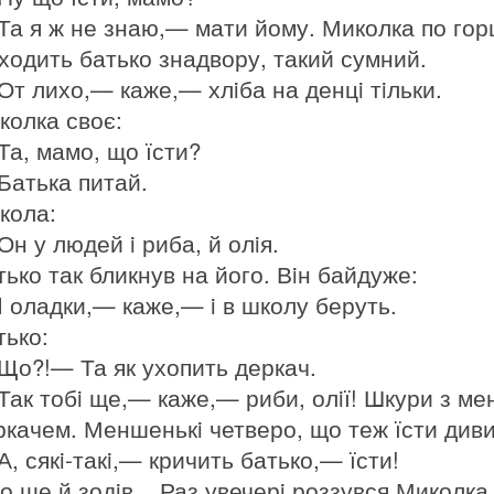
а я ж не знаю,— мати йому. Миколка по горшка
iходить батько знадвору, такий сумний.
От лихо,— каже,— хлiба на денцi тiльки.
колка своє:
Та, мамо, що їсти?
Батька питай.
кола:
Он у людей i риба, й олiя.
тько так бликнув на його. Вiн байдуже:
I оладки,— каже,— i в школу беруть.
тько:
Що?!— Та як ухопить деркач.
Так тобi ще,— каже,— риби, олiї! Шкури з ме
ркачем. Меншенькi четверо, що теж їсти дивили
, сякi-такi,— кричить батько,— їсти!
о ще й зодiв... Раз увечерi роззувся Миколка