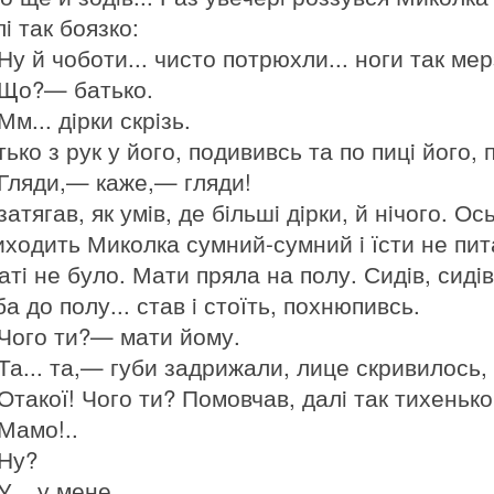
i так боязко:
Ну й чоботи... чисто потрюхли... ноги так мер
Що?— батько.
м... дiрки скрiзь.
ько з рук у його, подививсь та по пицi його, 
Гляди,— каже,— гляди!
атягав, як умiв, де бiльшi дiрки, й нiчого. О
иходить Миколка сумний-сумний i їсти не пита
атi не було. Мати пряла на полу. Сидiв, сидiв
а до полу... став i стоїть, похнюпивсь.
Чого ти?— мати йому.
а... та,— губи задрижали, лице скривилось, i
Отакої! Чого ти? Помовчав, далi так тихенько
Мамо!..
Ну?
... у мене...