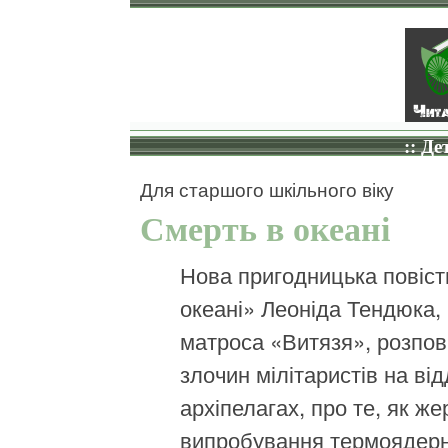
:: Де
Для старшого шкільного віку
Смерть в океані
Нова пригодницька повіст
океані» Леоніда Тендюка,
матроса «Витязя», розпов
злочин мілітаристів на ві
архіпелагах, про те, як ж
випробування термоядерно