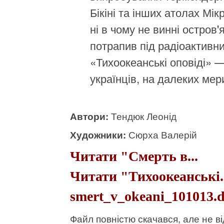
Бікіні та інших атолах Мік
ні в чому не винні остров'
потрапив під радіоактивни
«Тихоокеанські оповіді» 
українців, на далеких мер
Автори:
Тендюк Леонід
Художники:
Сюрха Валерій
Читати "Смерть в...
Читати "Тихоокеанські..
smert_v_okeani_101013.d
Файл повністю скачався, але не 