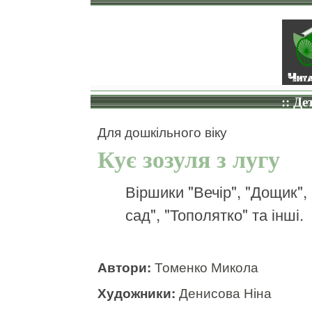
:: Де
Для дошкільного віку
Кує зозуля з лугу
Віршики "Вечір", "Дощик",
сад", "Тополятко" та інші.
Автори:
Томенко Микола
Художники:
Денисова Ніна