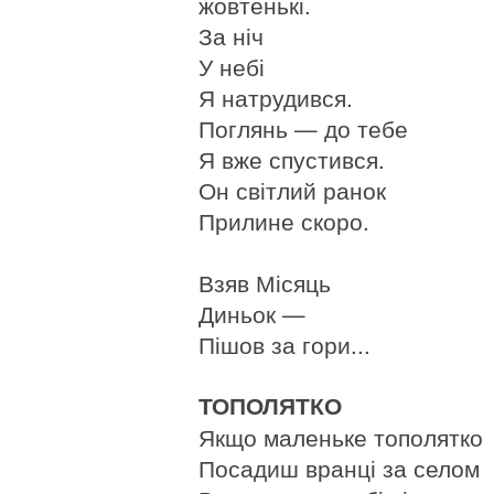
жовтенькі.
За ніч
У небі
Я натрудився.
Поглянь — до тебе
Я вже спустився.
Он світлий ранок
Прилине скоро.
Взяв Місяць
Диньок —
Пішов за гори...
ТОПОЛЯТКО
Якщо маленьке тополятко
Посадиш вранці за селом