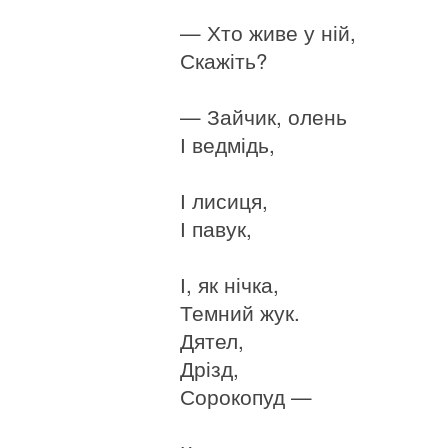
— Хто живе у ній,
Скажіть?
— Зайчик, олень
І ведмідь,
І лисиця,
І павук,
І, як нічка,
Темний жук.
Дятел,
Дрізд,
Сорокопуд —