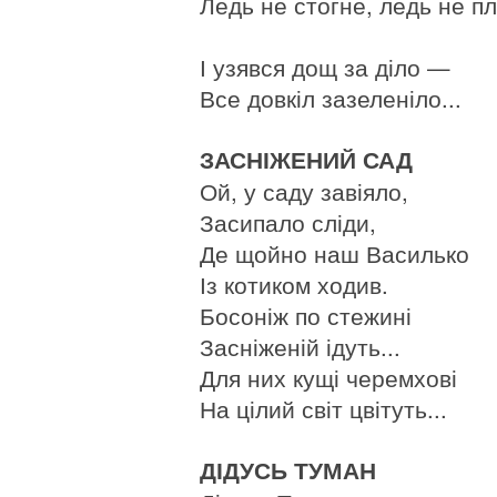
Ледь не стогне, ледь не пл
І узявся дощ за діло —
Все довкіл зазеленіло...
ЗАСНІЖЕНИЙ САД
Ой, у саду завіяло,
Засипало сліди,
Де щойно наш Василько
Із котиком ходив.
Босоніж по стежині
Засніженій ідуть...
Для них кущі черемхові
На цілий світ цвітуть...
ДІДУСЬ ТУМАН