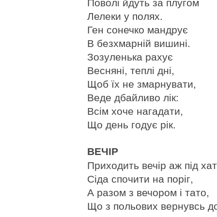
Поволі йдуть за плугом
Лелеки у полях.
Ген сонечко мандрує
В безхмарній вишині.
Зозуленька рахує
Весняні, теплі дні,
Щоб їх не змарнувати,
Веде дбайливо лік:
Всім хоче нагадати,
Що день годує рік.
ВЕЧІР
Приходить вечір аж під хат
Сіда спочити на поріг,
А разом з вечором і тато,
Що з польових вернувсь до