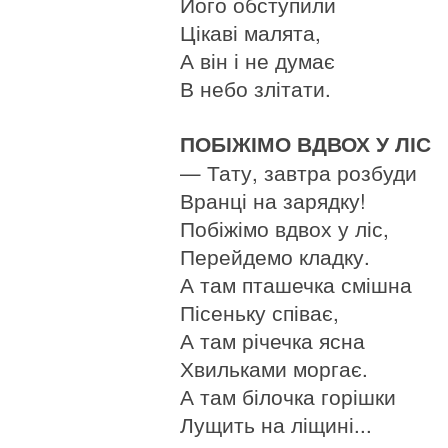
Його обступили
Цікаві малята,
А він і не думає
В небо злітати.
ПОБІЖІМО ВДВОХ У ЛІС
— Тату, завтра розбуди
Вранці на зарядку!
Побіжімо вдвох у ліс,
Перейдемо кладку.
А там пташечка смішна
Пісеньку співає,
А там річечка ясна
Хвильками моргає.
А там білочка горішки
Лущить на ліщині...