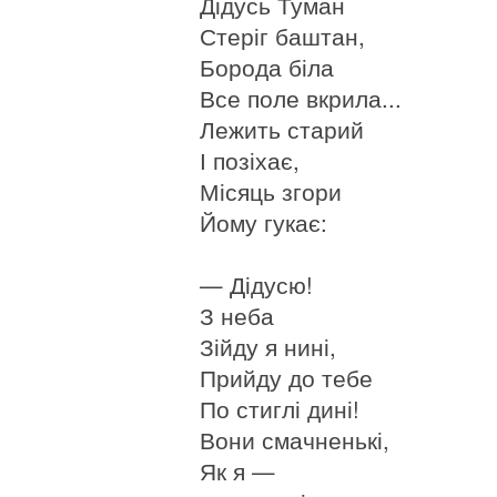
Дідусь Туман
Стеріг баштан,
Борода біла
Все поле вкрила...
Лежить старий
І позіхає,
Місяць згори
Йому гукає:
— Дідусю!
З неба
Зійду я нині,
Прийду до тебе
По стиглі дині!
Вони смачненькі,
Як я —