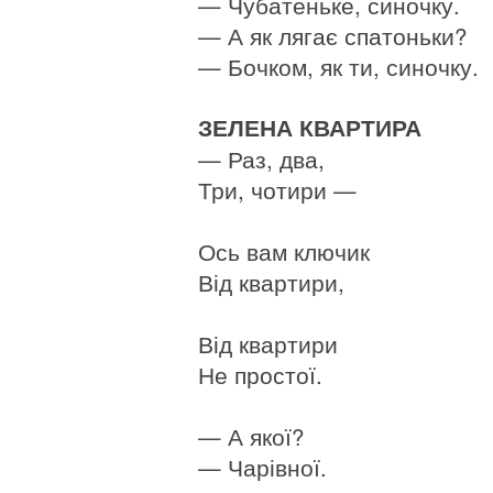
— Чубатеньке, синочку.
— А як лягає спатоньки?
— Бочком, як ти, синочку.
ЗЕЛЕНА КВАРТИРА
— Раз, два,
Три, чотири —
Ось вам ключик
Від квартири,
Від квартири
Не простої.
— А якої?
— Чарівної.