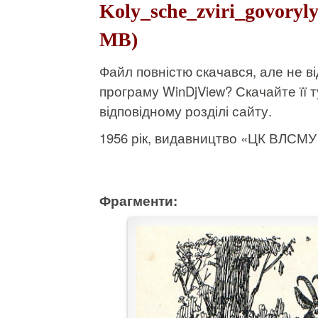
Koly_sche_zviri_govoryly
MB)
Файл повністю скачався, але не 
програму WinDjView?
Скачайте її т
відповідному розділі сайту.
1956 рік, видавництво «ЦК ВЛСМУ М
Фрагменти: