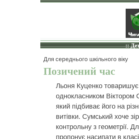
:: Де
Для середнього шкільного віку
Позичений час
Льоня Куценко товаришує
однокласником Віктором 
який підбиває його на різні
витівки. Сумський хоче зі
контрольну з геометрії. Дл
пропонує насипати в класі