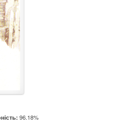
ність:
96.18%