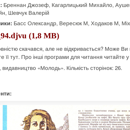
и:
Бреннан Джозеф, Кагарлицький Михайло, Аушев
н, Шевчук Валерій
ики:
Басс Олександр, Вересюк М, Ходаков М, М
94.djvu (1,8 MB)
вністю скачався, але не відкривається? Може Ви
е її тут
. Про інші програми для читання читайте у 
к, видавництво «Молодь». Кількість сторінок: 26.
нти: