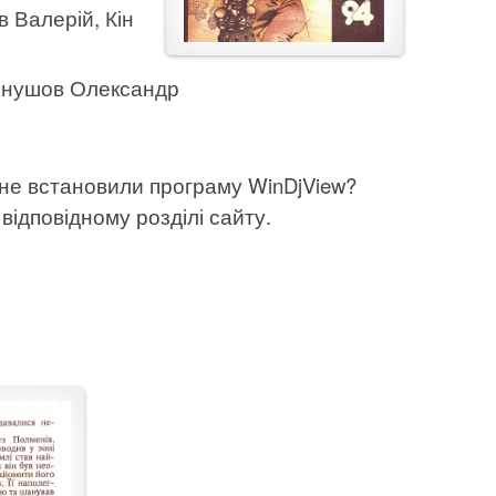
 Валерій, Кін
іхнушов Олександр
 не встановили програму WinDjView?
відповідному розділі сайту.