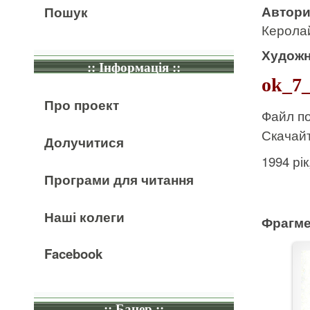
Автор
Пошук
Керолай
Художн
:: Інформація ::
ok_7_
Про проект
Файл по
Скачайт
Долучитися
1994 рі
Програми для читання
Наші колеги
Фрагме
Facebook
:: Банер ::