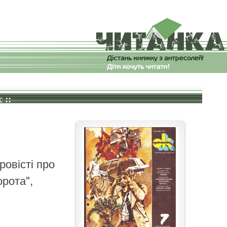
 ::
ровісті про
рота",