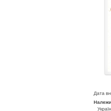
Дата в
Належи
Україн