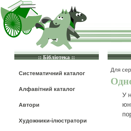
:: Бібліотека ::
Для сер
Систематичний каталог
Одн
Алфавітний каталог
У 
юн
Автори
по
Художники-ілюстратори