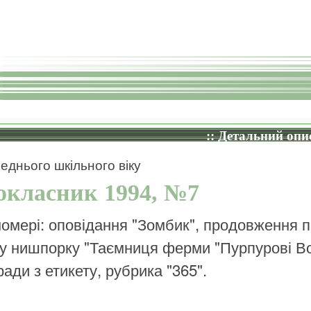
:: Детальний опис
еднього шкільного віку
окласник 1994, №7
номері: оповідання "Зомбик", продовження п
у нишпорку "Таємниця ферми "Пурпурові Во
ради з етикету, рубрика "365".