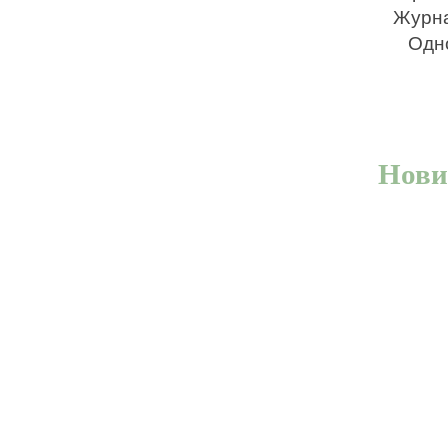
Журна
Одно
Нови