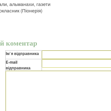
ли, альманахи, газети
класник (Піонерія)
й коментар
Ім`я відправника
E-mail
відправника