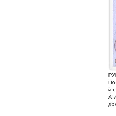
РУ
По
йш
А 
до