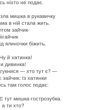
сь ніхто не подає.
ізла мишка в рукавичку
ама в ній стала жить.
птом зайчик-
бігайчик
ід ялиночки біжить.
Ну й хатинка!
 и дивинка!
дгукнися — хто тут є? —
 зайчик: Із хатинки
ось там голос подає:
Є тут мишка-гострозубка.
 а ти хто?