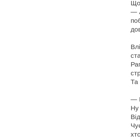
Що
— 
по
дов
Влі
ст
Ра
стр
Та 
— 
Ну
Ві
Чує
хт