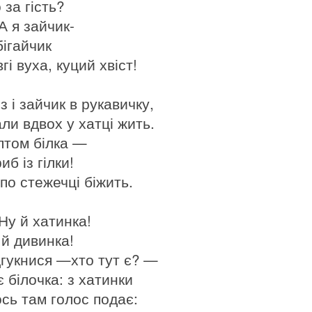
 за гість?
А я зайчик-
бігайчик
гі вуха, куций хвіст!
з і зайчик в рукавичку,
али вдвох у хатці жить.
птом білка —
иб із гілки!
по стежечці біжить.
Ну й хатинка!
 й дивинка!
дгукнися —хто тут є? —
 білочка: з хатинки
ось там голос подає: