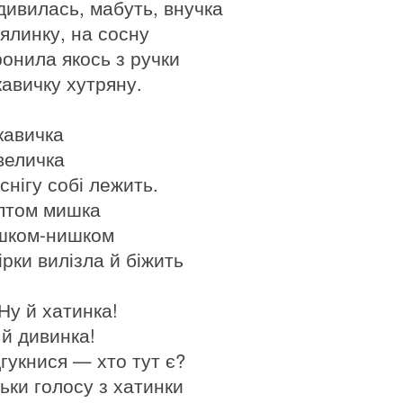
дивилась, мабуть, внучка
 ялинку, на сосну
ронила якось з ручки
кавичку хутряну.
кавичка
величка
снігу собі лежить.
птом мишка
шком-нишком
ірки вилізла й біжить
Ну й хатинка!
 й дивинка!
дгукнися — хто тут є?
льки голосу з хатинки