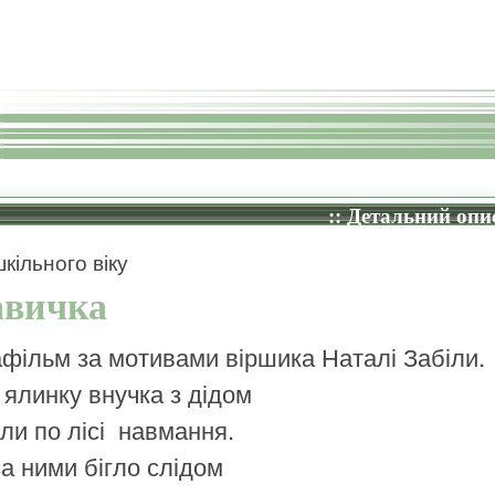
:: Детальний опис
кільного віку
авичка
афільм за мотивами віршика Наталі Забіли.
 ялинку внучка з дідом
ли по лісі навмання.
за ними бігло слідом