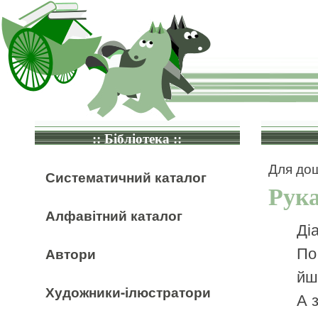
:: Бібліотека ::
Для дош
Систематичний каталог
Рук
Алфавітний каталог
Ді
По
Автори
йш
Художники-ілюстратори
А 