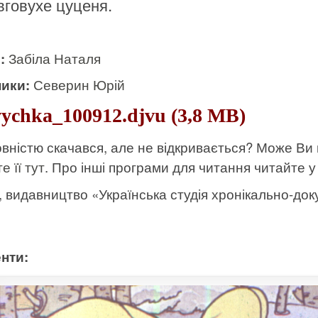
вговухе цуценя.
и:
Забіла Наталя
ики:
Северин Юрій
ychka_100912.djvu (3,8 MB)
вністю скачався, але не відкривається? Може Ви
е її тут
. Про інші програми для читання читайте у 
к, видавництво «Українська студія хронікально-доку
нти: