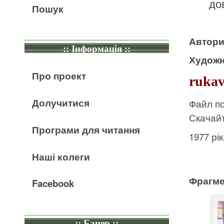
до
Пошук
Автор
:: Інформація ::
Художн
Про проект
rukav
Долучитися
Файл по
Скачайт
Програми для читання
1977 рі
Наші колеги
Фрагме
Facebook
:: Банер ::