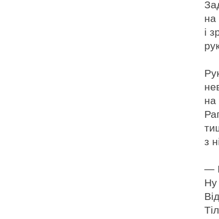
За
на
і з
ру
Ру
не
на 
Ра
ти
з н
— 
Ну
Ві
Ті