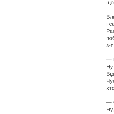
що
Вл
і с
Ра
по
з-п
— 
Ну
Ві
Чує
хт
— 
Ну,