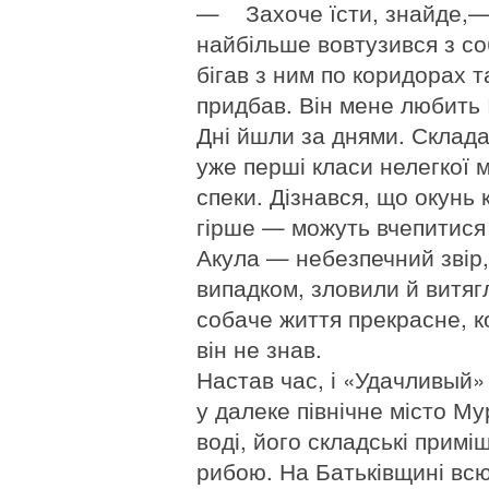
— Захоче їсти, знайде,— 
найбільше вовтузився з с
бігав з ним по коридорах т
придбав. Він мене любить 
Дні йшли за днями. Склада
уже перші класи нелегкої 
спеки. Дізнався, що окунь 
гірше — можуть вчепитися 
Акула — небезпечний звір, 
випадком, зловили й витягл
собаче життя прекрасне, к
він не знав.
Настав час, і «Удачливый
у далеке північне місто Му
воді, його складські прим
рибою. На Батьківщині всю