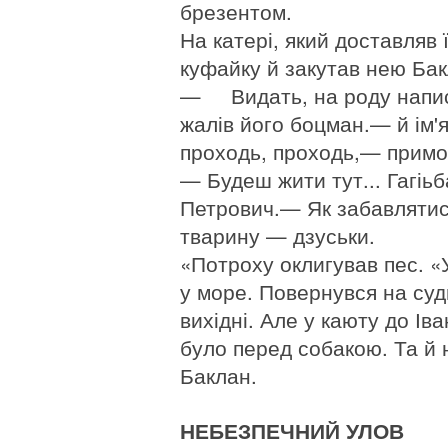
брезентом.
На катері, який доставляв 
куфайку й закутав нею Бак
— Видать, на роду напис
жалів його боцман.— й ім'я
проходь, проходь,— примов
— Будеш жити тут... Гагіьб
Петрович.— Як забавлятися
тварину — дзуськи.
«Потроху оклигував пес. 
у море. Повернувся на суд
вихідні. Але у каюту до І
було перед собакою. Та й
Баклан.
НЕБЕЗПЕЧНИЙ УЛОВ