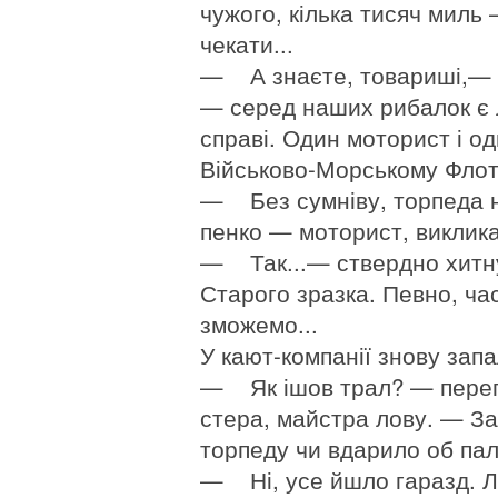
чужого, кілька тисяч миль 
чекати...
— А знаєте, товариші,— 
— серед наших рибалок є л
справі. Один моторист і о
Військово-Морському Флоті
— Без сумніву, торпеда н
пенко — моторист, виклика
— Так...— ствердно хитн
Старого зразка. Певно, часі
зможемо...
У кают-компанії знову зап
— Як ішов трал? — перего
стера, майстра лову. — За
торпеду чи вдарило об па
— Ні, усе йшло гаразд. Ле