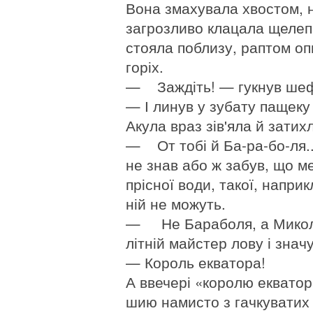
Вона змахувала хвостом, н
загрозливо клацала щелепа
стояла поблизу, раптом опи
горіх.
— Заждіть! — гукнув шеф-
— І линув у зубату пащеку 
Акула враз зів'яла й затих
— От тобі й Ба-ра-бо-ля..
не знав або ж забув, що 
прісної води, такої, наприкл
ній не можуть.
— Не Бараболя, а Микол
літній майстер лову і знач
— Король екватора!
А ввечері «королю екватор
шию намисто з гачкуватих 