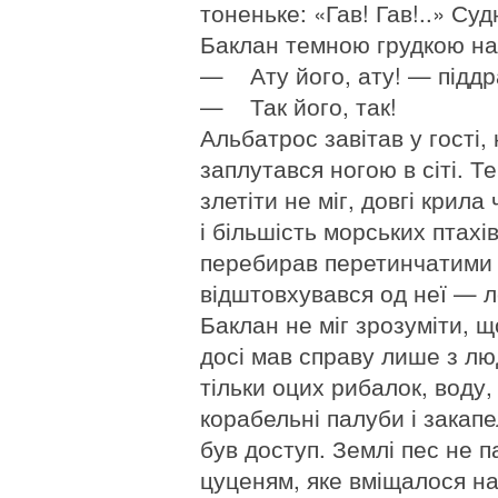
тоненьке: «Гав! Гав!..» С
Баклан темною грудкою на
— Ату його, ату! — підд
— Так його, так!
Альбатрос завітав у гості,
заплутався ногою в сіті. Т
злетіти не міг, довгі крила
і більшість морських птахі
перебирав перетинчатими л
відштовхувався од неї — л
Баклан не міг зрозуміти, щ
досі мав справу лише з лю
тільки оцих рибалок, воду,
корабельні палуби і закапе
був доступ. Землі пес не п
цуценям, яке вміщалося на