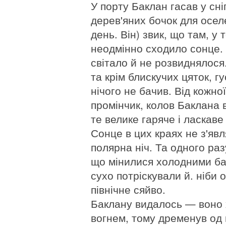
У порту Баклан гасав у сн
дерев'яних бочок для оселе
день. Він) звик, що там, у 
неодмінно сходило сонце. 
світало й не розвиднялося
та крім блискучих цяток, г
нічого не бачив. Від кожно
промінчик, колов Баклана в 
те велике гаряче і ласкав
Сонце в цих краях не з'явл
полярна ніч. Та одного разу
що мінилися холодними ба
сухо потріскували й. ніби
північне сяйво.
Баклану видалось — воно 
вогнем, тому дременув од 