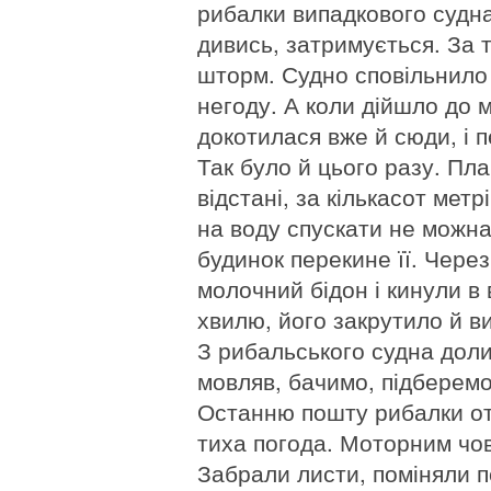
рибалки випадкового судна
дивись, затримується. За 
шторм. Судно сповільнило 
негоду. А коли дійшло до м
докотилася вже й сюди, і 
Так було й цього разу. Пл
відстані, за кількасот мет
на воду спускати не можн
будинок перекине її. Чере
молочний бідон і кинули в 
хвилю, його закрутило й ви
З рибальського судна доли
мовляв, бачимо, підберемо,
Останню пошту рибалки от
тиха погода. Моторним чов
Забрали листи, поміняли п