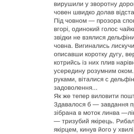
вирушили у зворотну дорогу
човен швидко долав відста
Під човном — прозора спо
вгорі, одинокий голос чайк
звідки не взялися дельфін
човна. Вигинались лискучи
описавши коротку дугу, ве
котрийсь із них плив нарів
усередину розумним оком.
руками, віталися с дельфі
задоволення...
Як же тепер виловити пош
Здавалося б — завдання пр
зібрана в моток линва —лін
— тризубий якірець. Рибал
якірцем, кинув його у хвил