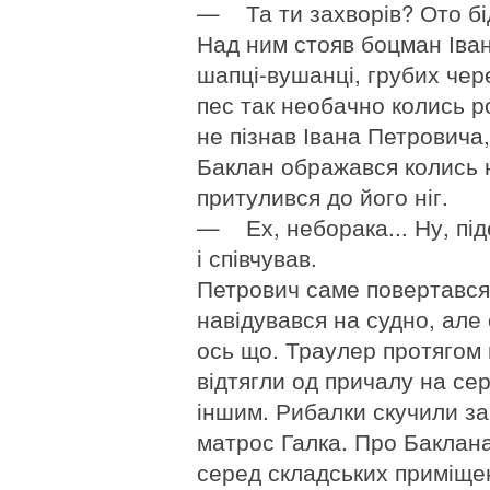
— Та ти захворів? Ото бід
Над ним стояв боцман Іван
шапці-вушанці, грубих чере
пес так необачно колись ро
не пізнав Івана Петровича,
Баклан ображався колись н
притулився до його ніг.
— Ех, неборака... Ну, під
і співчував.
Петрович саме повертався 
навідувався на судно, але
ось що. Траулер протягом
відтягли од причалу на се
іншим. Рибалки скучили за 
матрос Галка. Про Баклана 
серед складських приміщен