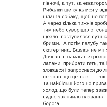
півночі, а тут, за екваторо
Рибалки ще купалися у від
шланга собаку, щоб не пот
А через кілька тижнів зро
тим небо суворішало, сонц
щезло, поступилося сутінка
бризки.. А потім палубу та
скатертина. Баклан не міг 
Дряпав її, намагався розі
лапами, прибрати геть, та ї
злякався і запросився до л
не знав, що це таке — сніг
Та найбільш його не прив
холод,.що були тепер завжд
судно закінчило плавання,
берега.