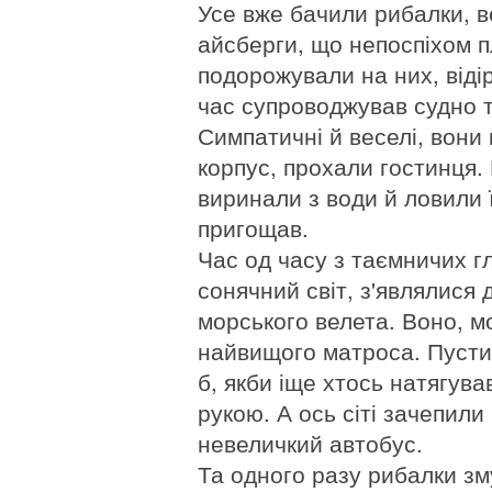
Усе вже бачили рибалки, ве
айсберги, що непоспіхом пли
подорожували на них, відір
час супроводжував судно т
Симпатичні й веселі, вони 
корпус, прохали гостинця.
виринали з води й ловили 
пригощав.
Час од часу з таємничих г
сонячний світ, з'являлися 
морського велета. Воно, м
найвищого матроса. Пустит
б, якби іще хтось натягува
рукою. А ось сіті зачепили
невеличкий автобус.
Та одного разу рибалки зм