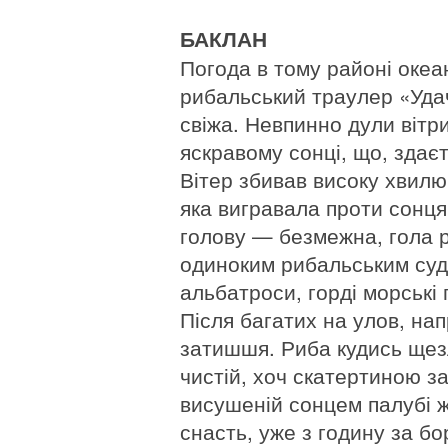
БАКЛАН
Погода в тому районі океа
рибальський траулер «Уда
свіжа. Невпинно дули вітри
яскравому сонці, що, здає
Вітер збивав високу хвилю,
яка вигравала проти сонц
голову — безмежна, гола 
одиноким рибальським суд
альбатроси, горді морські 
Після багатих на улов, на
затишшя. Риба кудись щезл
чистій, хоч скатертиною з
висушеній сонцем палубі ж
снасть, уже з годину за б