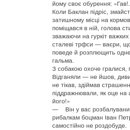
йому своє обурення: «Гав!.
Коли Баклан підріс, змайс
затишному місці на кормові
поміщався в ній, голова сти
зважаючи на гуркіт важких
сталеві трфси — ваєри, що 
поведе й розплющить одне 
гальма.
З собакою охоче гралися, п
Відганяли — не йшов, диви
не тікав, здіймав страшен
піддражнювали, як оце на 
його!»
— Він у вас розбалувани
рибалкам боцман Іван Петр
самостійно не роздобуде.