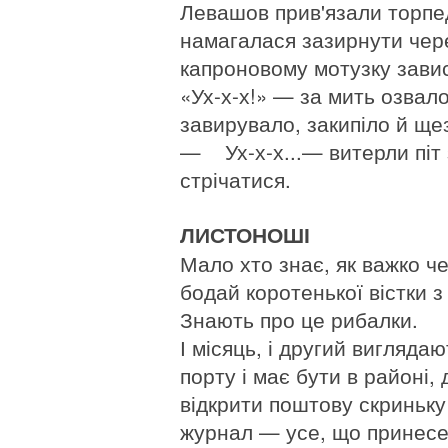
Левашов прив'язали торпед
намагалася зазирнути чере
капроновому мотузку зави
«Ух-х-х!» — за мить озвал
завирувало, закипіло й щез
— Ух-х-х...— витерли піт
стрічатися.
ЛИСТОНОШІ
Мало хто знає, як важко че
бодай коротенької вістки з
Знають про це рибалки.
І місяць, і другий вигляда
порту і має бути в районі,
відкрити поштову скриньку 
журнал — усе, що принесе 