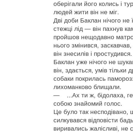
оберігали його колись і ту
людей жити він не міг.
Дві доби Баклан нічого не
стежці лід — він пахнув к
пройшов нещодавно матрос 
нього змінився, заскавчав,
він знесилів і простудився.
Баклан уже нічого не шука
він, здається, умів тільки
собаки покрилась паморозз
лихоманково блищали.
— ...Ах ти ж, бідолаха, г
собою знайомий голос.
Це було так несподівано, 
силкувався відповісти бадь
виривались жалісливі, не с