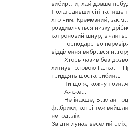
вибирати, хай довше побуде
Полагодивши сіті та Інше
хто чим. Кремезний, засма
роздивляється низку дрібн
капроновий шнур, в'ялиться
— Господарство перевіря
відділення вибрався нагор
— Хтось лазив без дозвол
хитнув головою Галка.— П
тридцять шоста рибина.
— Ти що ж, кожну познач
— Аякже...
— Не інакше, Баклан поц
фабрики, котрі теж вийшли
неподалік.
Звідти лунає веселий сміх