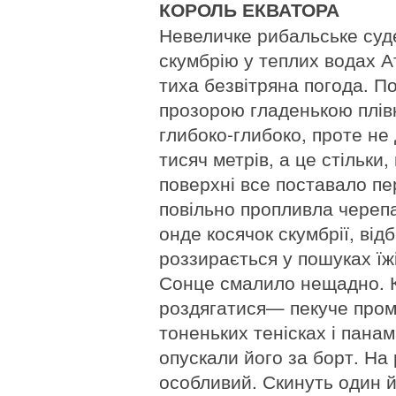
КОРОЛЬ ЕКВАТОРА
Невеличке рибальське суд
скумбрію у теплих водах А
тиха безвітряна погода. П
прозорою гладенькою плівк
глибоко-глибоко, проте не 
тисяч метрів, а це стільки
поверхні все поставало пе
повільно пропливла черепа
онде косячок скумбрії, від
роззирається у пошуках їжі
Сонце смалило нещадно. К
роздягатися— пекуче промі
тоненьких тенісках і пана
опускали його за борт. На
особливий. Скинуть один й