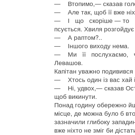
— Втопимо,— сказав голо
— Але так, щоб її вже ніх
— І що скоріше — то кр
псується. Хвиля розгойдує
— А раптом?..
— Іншого виходу нема.
— Ми її послухаємо, ч
Левашов.
Капітан уважно подивився 
— Хтось один із вас хай і
— Ні, удвох,— сказав Ост
щоб викинути.
Понад годину обережно й
місце, де можна було б вт
зазначили глибоку западину
вже ніхто не зміг би діста