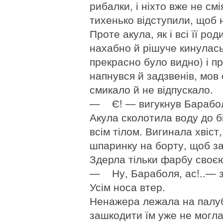
рибалки, і ніхто вже не см
тихенько відступили, щоб 
Проте акула, як і всі її ро
нахабно й рішуче кинулась
прекрасно було видно) і пр
напнувся й задзвенів, мов 
смикало й не відпускало.
— Є! — вигукнув Бараболя
Акула сколотила воду до 
всім тілом. Вигинала хвіст
шпаринку на борту, щоб за
Здерла тільки фарбу своє
— Ну, Бараболя, ас!..— 
Усім носа втер.
Ненажера лежала на палуб
зашкодити їм уже не могла.