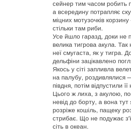
сейнер тим часом робить п
а всередину потрапляє ску
міцних мотузочків корзину 
стільки там риби.
Усе йшло гаразд, доки не
велика тигрова акула. Так
неї смугаста, як у тигра. 
дельфіни зацікавлено погл
Якось у сіті запливла веле
на палубу, роздивлялися 
півдня, потім відпустили її 
Цього ж лиха, з акулою, по
невід до борту, а вона тут 
розріже кошіль, пащеку роз
стрибає. Що не подужає з'
сіть в океан.