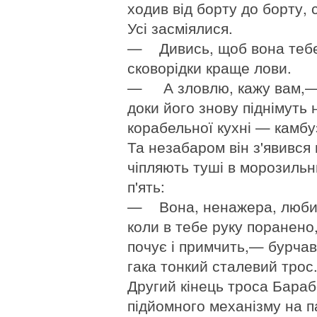
ходив від борту до борту, 
Усі засміялися.
— Дивись, щоб вона тебе 
сковорідки краще лови.
— А зловлю, кажу вам,— 
доки його знову піднімуть 
корабельної кухні — камбу
Та незабаром він з'явився 
чіпляють туші в морозильни
п'ять:
— Вона, ненажера, любить
коли в тебе руку поранено,
почує і примчить,— бурчав
гака тонкий сталевий трос
Другий кінець троса Бараб
підйомного механізму на п