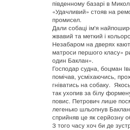
південному базарі в Микола
«Удачливий» стояв на ремо
промисел.
Дали собаці ім'я найпошир
жвавий та меткий і кольор
Незабаром на дверях каюти
матроси першого класу» ри
один Баклан».
Господар судна, боцман Ів
помічав, усміхаючись, про
гніватись на собаку. Якось
так ухопив за білу формену
повис. Петрович лише посм
легенько шльопнув Баклана
сприйняв це як серйозну об
З того часу хоч би де зус