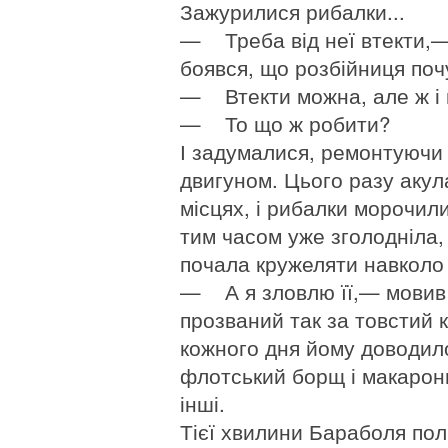
Зажурилися рибалки...
— Треба від неї втекти,— 
боявся, що розбійниця поч
— Втекти можна, але ж і в
— То що ж робити?
І задумалися, ремонтуючи 
двигуном. Цього разу акул
місцях, і рибалки морочил
тим часом уже зголодніла, 
почала кружеляти навколо
— А я зловлю її,— мовив
прозваний так за товстий к
кожного дня йому доводил
флотський борщ і макарони
інші.
Тієї хвилини Бараболя пол