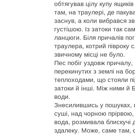
обтягував цілу купу ящиків
там, на траулері, де пакув
заснув, а коли вибрався з
густішою. Із затоки так са
ланцюги. Біля причалів по
траулера, котрий півроку с
звичному місці не було.
Пес побіг уздовж причалу,
перекинутих з землі на бор
теплоходами, що стояли пі
затоки й інші. Між ними й
води.
Знесилившись у пошуках, 
суші, над чорною прірвою, 
вода, розмивала блискучі д
здалеку. Може, саме там, 