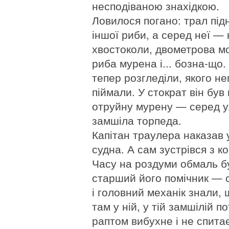
несподіваною знахідкою.
Ловилося погано: трал підн
іншої риби, а серед неї — 
хвостоколи, двометрова м
риба мурена і... бозна-що.
тепер розгледіли, якого не
піймали. У стократ він був
отруйну мурену — серед у
замшіла торпеда.
Капітан траулера наказав 
судна. А сам зустрівся з к
Часу на роздуми обмаль бул
старший його помічник — с
і головний механік знали,
там у ній, у тій замшілій п
раптом вибухне і не спита