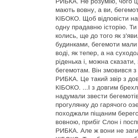
РИБКА. Не розумію, чого це
мають вовну, а ви, бегемот
КІБОКО. Щоб відповісти на
одну прадавню історію. Ти
колись, ще до того як з'яв
будинками, бегемоти мали г
воді, як тепер, а на суходо
ріденька і, можна сказати,
бегемотам. Він змовився з
РИБКА. Це такий звір з до
КІБОКО. ...І з довгим брех
надумали звести бегемотів 
прогулянку до гарячого озе
походжали піщаним берего
вовною, прибіг Слон і поспи
РИБКА. Але ж вони не заг