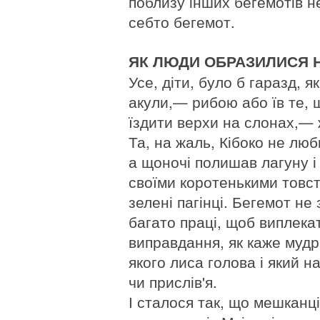
поблизу інших бегемотів не
себто бегемот.
ЯК ЛЮДИ ОБРАЗИЛИСЯ Н
Усе, діти, було б гаразд, я
акули,— рибою або їв те, 
їздити верхи на слонах,— 
Та, на жаль, Кібоко не люби
а щоночі полишав лагуну і
своїми коротенькими товс
зелені пагінці. Бегемот н
багато праці, щоб виплека
виправдання, як каже муд
якого лиса голова і який н
чи прислів'я.
І сталося так, що мешканці