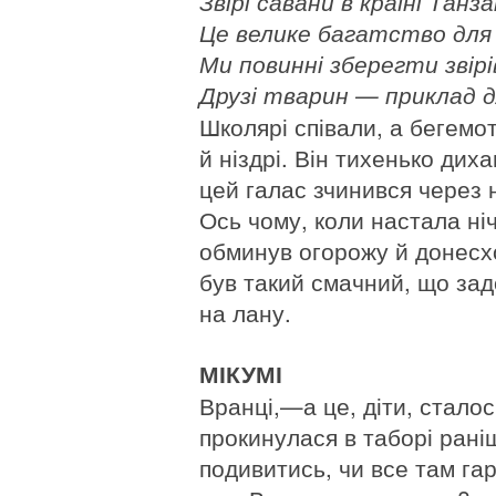
Звірі савани в країні Танза
Це велике багатство для 
Ми повинні зберегти звірів
Друзі тварин — приклад дл
Школярі співали, а бегемот
й ніздрі. Він тихенько диха
цей галас зчинився через 
Ось чому, коли настала ніч,
обминув огорожу й донесхо
був такий смачний, що зад
на лану.
МІКУМІ
Вранці,—а це, діти, стало
прокинулася в таборі раніш
подивитись, чи все там га