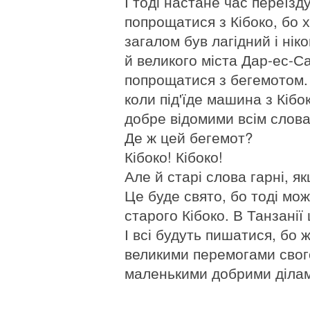
І тоді настане час переїзд
попрощатися з Кібоко, бо х
загалом був лагідний і нік
й великого міста Дар-ес-С
попрощатися з бегемотом.
коли під'їде машина з Кібок
добре відомими всім слов
Де ж цей бегемот?
Кібоко! Кібоко!
Але й старі слова гарні, я
Це буде свято, бо тоді мо
старого Кібоко. В Танзанії
І всі будуть пишатися, бо 
великими перемогами свого 
маленькими добрими діла