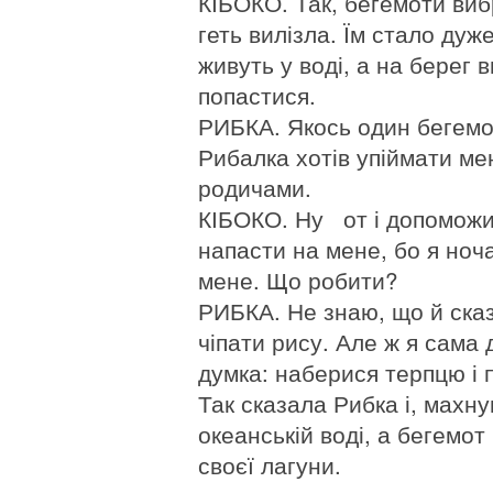
КІБОКО. Так, бегемоти виб
геть вилізла. Їм стало дуже
живуть у воді, а на берег 
попастися.
РИБКА. Якось один бегемо
Рибалка хотів упіймати мен
родичами.
КІБОКО. Ну от і допоможи
напасти на мене, бо я ноча
мене. Що робити?
РИБКА. Не знаю, що й сказ
чіпати рису. Але ж я сама
думка: наберися терпцю і 
Так сказала Рибка і, махн
океанській воді, а бегемо
своєї лагуни.