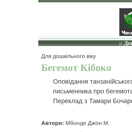
:: Де
Для дошкільного віку
Бегемот Кібоко
Оповідання танзанійськог
письменника про бегемота
Переклад з Тамари Бочаро
Автори:
Мбонде Джон М.