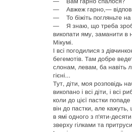
— Вам гарно спалося?
— Авжеж гарно,— відповіл
— То біжіть погляньте на п
— Я знаю, що треба зроб
викопати яму, заманити в н
Мікумі.
І всі погодилися з дівчинко
бегемотів. Там добре веде
слонам, левам, ба навіть 
гієні...
Тут, діти, моя розповідь н
викопано і всі діти, і всі 
коли до цієї пастки попаде
він до пастки, але кажуть
в ямі одного з п'яти-десят
зверху гілками та притрус