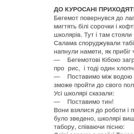
ДО КУРОСАНІ ПРИХОДЯТ
Бегемот повернувся до лагу
мигтять білі сорочки і кофт
школярів. Тут і там стояли
Салама споруджували табір
напнули намети, як прибіг ч
— Бегемотові Кібоко загр
про рис, і тоді один хлоп
— Поставимо між водою і 
зможе пройти до свого пол
Усі школярі сказали:
— Поставимо тин!
Вони взялися до роботи і 
було зведено, школярі виш
табору, співаючи пісню: