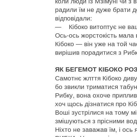
коли люди із Мзімуні чи з
радили їм не дуже брати до
відповідали:
— Кібоко витоптує не ваш
Ось-ось жорстокість мала в
Кібоко — він уже на той ч
вирішив порадитися з Риб
ЯК БЕГЕМОТ КІБОКО Р
Самотнє жлття Кібоко див
бо звикли триматися табун
Рибку, вона охоче приплив
хоч щось дізнатися про Кіб
Воші зустрілися на тому мі
змішуються з прісними вода
Ніхто не заважав їм, і ось