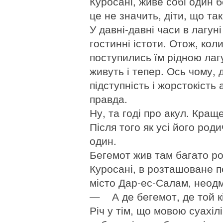
Куросані, живе собі один 
це не значить, діти, що та
У давні-давні часи в лагун
гостинні істоти. Отож, кол
поступились їм рідною лаг
живуть і тепер. Ось чому, 
підступність і жорстокість
правда.
Ну, та годі про акул. Кра
Після того як усі його род
один.
Бегемот жив там багато рок
Куросані, в розташоване п
місто Дар-ес-Салам, неодм
— А де бегемот, де той к
Річ у тім, що мовою суахіл