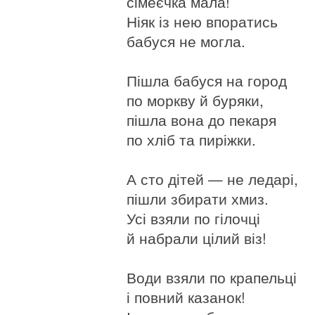
сімеєчка мала!
Ніяк із нею впоратись
бабуся не могла.
Пішла бабуся на город
по моркву й буряки,
пішла вона до пекаря
по хліб та пиріжки.
А сто дітей — не ледарі,
пішли збирати хмиз.
Усі взяли по гілочці
й набрали цілий віз!
Води взяли по крапельці
і повний казанок!