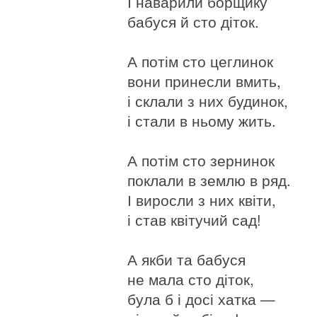
І наварили борщику
бабуся й сто діток.
А потім сто цеглинок
вони принесли вмить,
і склали з них будинок,
і стали в ньому жить.
А потім сто зернинок
поклали в землю в ряд.
І виросли з них квіти,
і став квітучий сад!
А якби та бабуся
не мала сто діток,
була б і досі хатка —