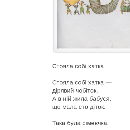
Стояла собі хатка
Стояла собі хатка —
дірявий чобіток.
А в ній жила бабуся,
що мала сто діток.
Така була сімеєчка,