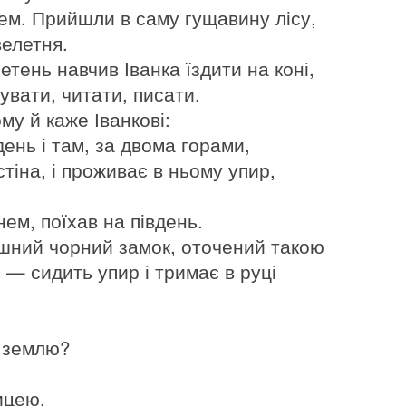
рем. Прийшли в саму гущавину лісу,
велетня.
тень навчив Іванка їздити на коні,
увати, читати, писати.
му й каже Іванкові:
день і там, за двома горами,
тіна, і проживає в ньому упир,
ем, поїхав на південь.
рашний чорний замок, оточений такою
 — сидить упир і тримає в руці
:
ю землю?
ицею.