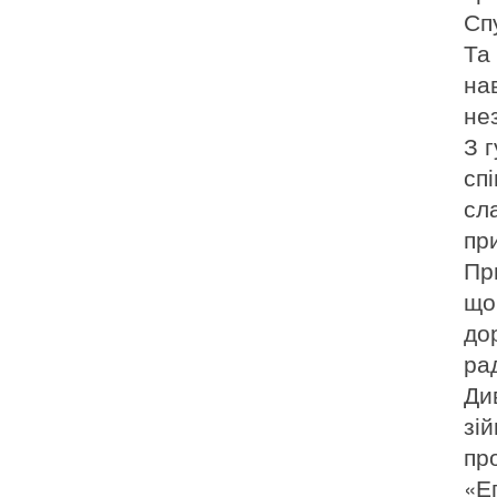
Сп
Та
на
нез
З 
спі
сл
пр
Пр
що
дор
ра
Ди
зі
пр
«Е