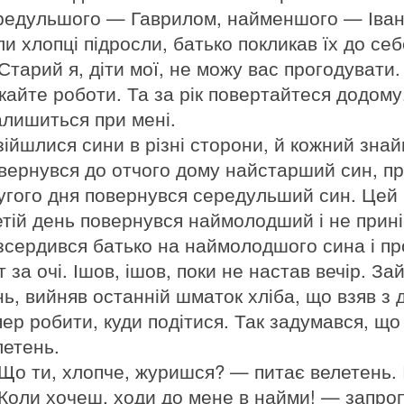
редульшого — Гаврилом, найменшого — Іван
ли хлопці підросли, батько покликав їх до себ
тарий я, діти мої, не можу вас прогодувати. В
кайте роботи. Та за рік повертайтеся додому
залишиться при мені.
зійшлися сини в різні сторони, й кожний знай
вернувся до отчого дому найстарший син, пр
угого дня повернувся середульший син. Цей п
етій день повернувся наймолодший і не приніс
зсердився батько на наймолодшого сина і пр
т за очі. Ішов, ішов, поки не настав вечір. З
ь, вийняв останній шматок хліба, що взяв з до
пер робити, куди подітися. Так задумався, що 
летень.
Що ти, хлопче, журишся? — питає велетень. І
Коли хочеш, ходи до мене в найми! — запроп