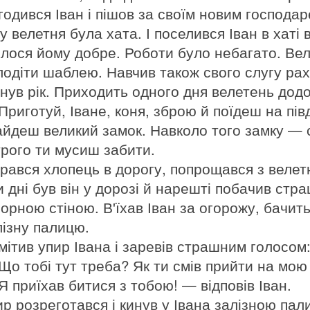
годився Іван і пішов за своїм новим господа
у велетня була хата. І поселився Іван в хаті 
лося йому добре. Роботи було небагато. Веле
лодіти шаблею. Навчив також свого слугу рах
нув рік. Приходить одного дня велетень додо
Приготуй, Іване, коня, зброю й поїдеш на пів
айдеш великий замок. Навколо того замку — с
трого ти мусиш забити.
брався хлопець в дорогу, попрощався з велетн
и дні був він у дорозі й нарешті побачив ст
чорною стіною. В'їхав Іван за огорожу, бачить
лізну палицю.
мітив упир Івана і заревів страшним голосом
Що тобі тут треба? Як ти смів прийти на мо
Я приїхав битися з тобою! — відповів Іван.
ир розреготався і кинув у Івана залізною пал