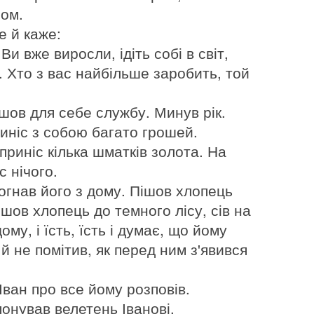
ом.
е й каже:
и вже виросли, ідіть собі в світ,
. Хто з вас найбільше заробить, той
шов для себе службу. Минув рік.
иніс з собою багато грошей.
риніс кілька шматків золота. На
 нічого.
огнав його з дому. Пішов хлопець
айшов хлопець до темного лісу, сів на
му, і їсть, їсть і думає, що йому
й не помітив, як перед ним з'явився
ван про все йому розповів.
онував велетень Іванові.