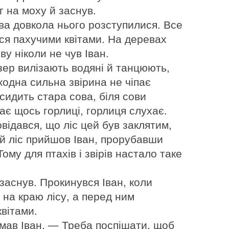
г на моху й заснув.
ва довкола нього розступилися. Все
ся пахучими квітами. На деревах
ву ніколи не чув Іван.
озер вилізають водяні й танцюють,
 жодна сильна звірина не чіпає
 сидить стара сова, біля сови
є щось горлиці, горлиця слухає.
овідався, що ліс цей був заклятим,
ей ліс прийшов Іван, прорубавши
Тому для птахів і звірів настало таке
заснув. Прокинувся Іван, коли
 на краю лісу, а перед ним
вітами.
умав Іван. — Треба поспішати, щоб