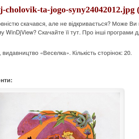
j-cholovik-ta-jogo-syny24042012.jpg 
вністю скачався, але не відкривається? Може Ви
му WinDjView?
Скачайте її тут
. Про інші програми д
к, видавництво «Веселка». Кількість сторінок: 20.
нти: