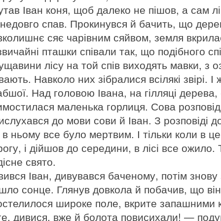
утав Іван коня, щоб далеко не пішов, а сам лі
 недовго спав. Прокинувся й бачить, що дере
вколишнє сяє чарівним сяйвом, земля вкрила
вичайні пташки співали так, що подібного спі
гущавини лісу на той спів виходять мавки, з 
вають. Навколо них зібралися всілякі звірі. І
абшої. Над головою Івана, на гілляці дерева,
имостилася маленька горлиця. Сова розповіда
ислухався до мови сови й Іван. З розповіді д
 в ньому все було мертвим. І тільки коли в ц
огу, і дійшов до середини, в лісі все ожило. 
дісне свято.
вився Іван, дивувався баченому, потім знову 
йшло сонце. Глянув довкола й побачив, що він
остелилося широке поле, вкрите запашними к
ге, дивися, вже й болота повисихали! — под