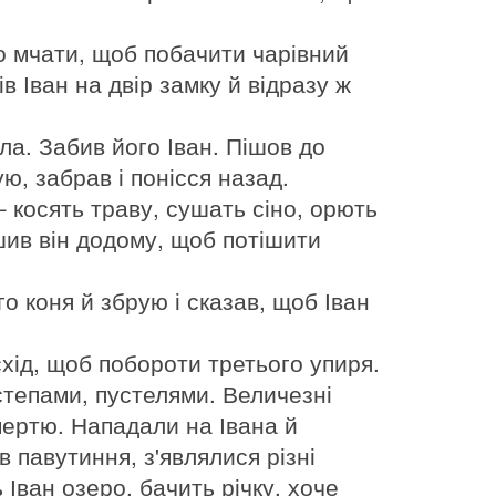
ло мчати, щоб побачити чарівний
в Іван на двір замку й відразу ж
а. Забив його Іван. Пішов до
ю, забрав і понісся назад.
 косять траву, сушать сіно, орють
ішив він додому, щоб потішити
о коня й збрую і сказав, щоб Іван
схід, щоб побороти третього упиря.
степами, пустелями. Величезні
ертю. Нападали на Івана й
 павутиння, з'являлися різні
 Іван озеро, бачить річку, хоче