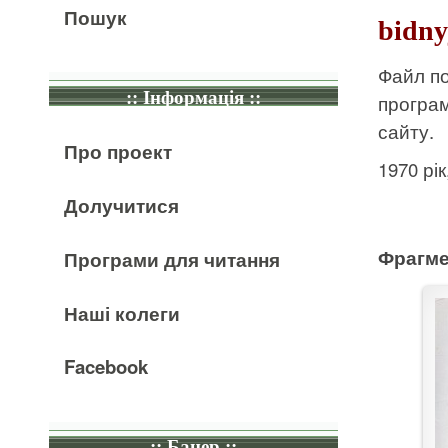
Пошук
bidny
Файл по
:: Інформація ::
програ
сайту.
Про проект
1970 рі
Долучитися
Фрагме
Програми для читання
Наші колеги
Facebook
:: Банер ::