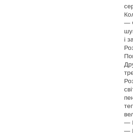
се
Ко
— С
шу
і 
Ро
По
Др
тр
Ро
сві
пен
те
ве
— 
— 