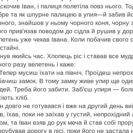
скочив Іван, і палиця полетіла повз нього. Т
бре та як шпурне палицею в упия—й забив йог
рного, знайшов у ньому чорного коня, чорну з
ого прив'язав поводом до сідла й рушив у дор
летень уже чекав Івана. Коли побачив свого сл
стайні.
нув якийсь час. Хлопець ріс і ставав все му
ного разу велетень і каже:
Тепер мусиш їхати на північ. Проїдеш непрохі
бачиш замок. В тому замку живе упир ще один
дей. Треба його забити. Заб'єш упиря — боло
іють хліб.
н довго не готувався і вже на другий день виї
в, їхав, поки не заїхав у густий, непрохідни
ом, та Іван взяв до рук меча й став собі про
рубував дорогу в лісі, поки його не застала н