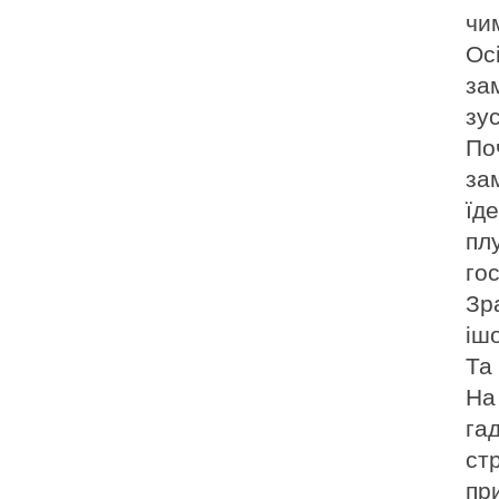
чи
Ос
зам
зус
По
за
їд
пл
го
Зр
іш
Та
На
га
ст
пр