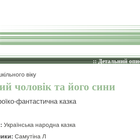
:: Детальний опис
кільного віку
ий чоловік та його сини
роїко-фантастична казка
и:
Українська народна казка
ики:
Самутіна Л