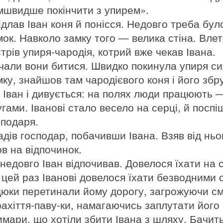
мшвидше покінчити з упирем».
ідлав Іван коня й понісся. Недовго треба бу
ок. Навколо замку того — велика стіна. Влеті
трів упиря-чародія, котрий вже чекав Івана.
чали вони битися. Швидко покинула упиря сил
мку, знайшов там чародієвого коня і його збру
е Іван і дивується: на полях люди працюють —
угами. Іванові стало весело на серці, й посп
сподаря.
адів господар, побачивши Івана. Взяв від ньог
ов на відпочинок.
 недовго Іван відпочивав. Довелося їхати на 
 цей раз Іванові довелося їхати безводними 
дюки перетинали йому дорогу, загрожуючи см
рахіття-паву-ки, намагаючись заплутати його в
имари, що хотіли збити Івана з шляху. Бачить