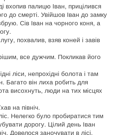
оді вхопив палицю Іван, прицілився
о до смерті. Увійшов Іван до замку
брую. Сів Іван на чорного коня, а
огу.
угу, похвалив, взяв коней і завів
дрішим, все дужчим. Покликав його
дні ліси, непрохідні болота і там
. Багато він лиха робить для
та висохнуть, люди на тих місцях
хав на північ.
й ліс. Нелегко було пробиратися тим
рубувати дорогу. Цілий день Іван
іч. Довелося заночувати в лісі.