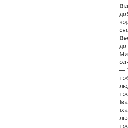
Від
до
чо
св
Ве
до 
Ми
од
— 
по
лю
пос
Іва
їха
ліс
про