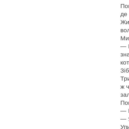
По
де 
Жи
во
Ми
— 
зн
ко
Зі
Тр
ж 
за
По
— 
— 
Уп