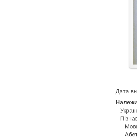
Дата в
Належи
Україн
Пізна
Мов
Абет