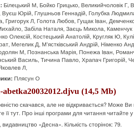
и:
Білецький М, Бойко Грицько, Великийчоловік Г, 
 Вуєш Юрій, Глушньов Геннадій, Голубка Людмила
, Григорук Л, Голота Любов, Гущак Іван, Демченк
ихайло, Забіла Наталя, Заєць Микола, Каменчук В
ко Олексій, Костецький Анатолій, Кругляк Ю, Кул
рат, Мегелик Д, М'ястківський Андрій, Німенко Ан
Подолян М, Познанська Марія, Понежа Іван, Роман
ський Василь, Тичина Павло, Храпач Григорій, Ч
Яковлев Л,
ики:
Плясун О
a-abetka20032012.djvu (14,5 Mb)
вністю скачався, але не відкривається? Може Ви
е її тут
. Про інші програми для читання читайте у 
к, видавництво «Десна». Кількість сторінок: 79.