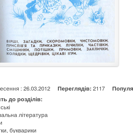
несення : 26.03.2012
Переглядів:
2117
Популя
ть до розділів:
ські
вальна література
и
ки, букварики