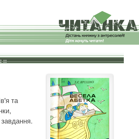
 ::
в'я та
нки,
а завдання.