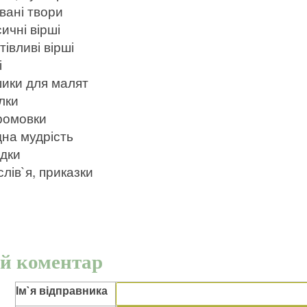
вані твори
ичні вірші
івливі вірші
і
ики для малят
лки
ромовки
на мудрість
дки
лів`я, приказки
й коментар
Ім`я відправника