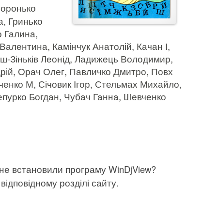
Воронько
, Гринько
о Галина,
алентина, Камінчук Анатолій, Качан І,
іш-Зіньків Леонід, Ладижець Володимир,
дрій, Орач Олег, Павличко Дмитро, Повх
ченко М, Січовик Ігор, Стельмах Михайло,
епурко Богдан, Чубач Ганна, Шевченко
 не встановили програму WinDjView?
відповідному розділі сайту.