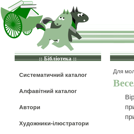
:: Бібліотека ::
Для мол
Систематичний каталог
Весе
Алфавітний каталог
Ві
пр
Автори
пр
Художники-ілюстратори