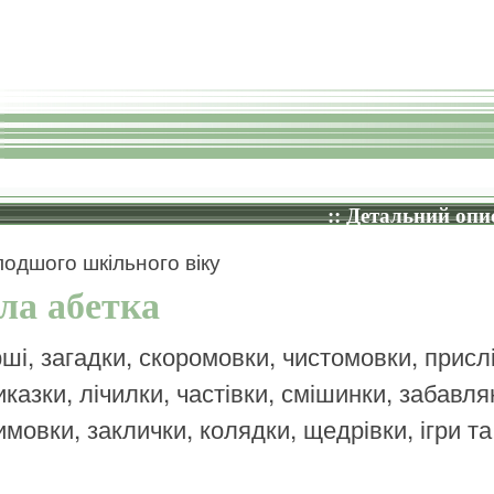
:: Детальний опис
одшого шкільного віку
ла абетка
рші, загадки, скоромовки, чистомовки, прислі
иказки, лічилки, частівки, смішинки, забавля
имовки, заклички, колядки, щедрівки, ігри т