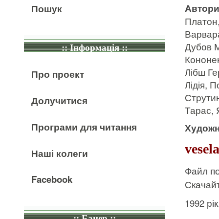
Автор
Пошук
Платон,
Варвара
Дубов М
:: Інформація ::
Кононен
Лібш Ге
Про проект
Лідія, 
Струтин
Долучитися
Тарас, 
Програми для читання
Художн
vesel
Наші колеги
Файл по
Facebook
Скачайт
1992 рі
:: Банер ::