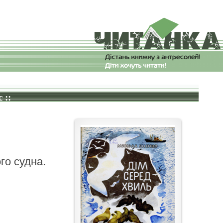
 ::
го судна.