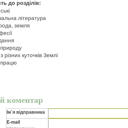
ть до розділів:
ські
вальна література
рода, земля
фесії
дання
 природу
 з різних куточків Землі
 працю
й коментар
Ім`я відправника
E-mail