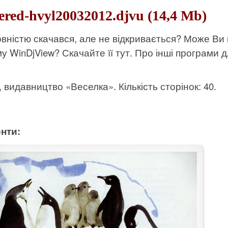
ered-hvyl20032012.djvu (14,4 Mb)
вністю скачався, але не відкривається? Може Ви
му WinDjView?
Скачайте її тут
. Про інші програми д
к, видавництво «Веселка». Кількість сторінок: 40.
нти: