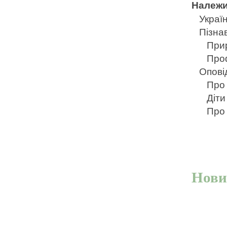
Належи
Україн
Пізна
При
Про
Опові
Про
Діти
Про
Нови