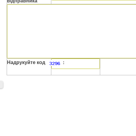
відправника
Надрукуйте код
: