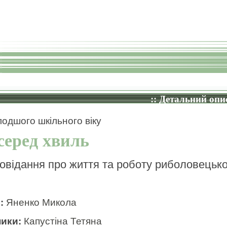
:: Детальний опис
одшого шкільного віку
серед хвиль
овідання про життя та роботу риболовецько
и:
Яненко Микола
ики:
Капустіна Тетяна