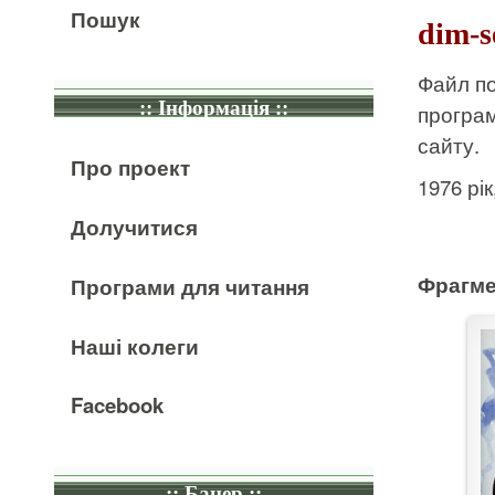
Пошук
dim-s
Файл по
:: Інформація ::
програ
сайту.
Про проект
1976 рі
Долучитися
Фрагме
Програми для читання
Наші колеги
Facebook
:: Банер ::