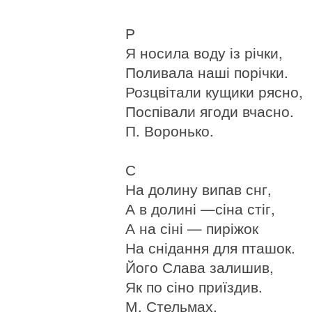
Р
Я носила воду із річки,
Поливала наші порічки.
Розцвітали кущики рясно,
Поспівали ягоди вчасно.
П. Воронько.
С
На долину випав снг,
А в долині —сіна стіг,
А на сіні — пиріжок
На снідання для пташок.
Його Слава залишив,
Як по сіно приїздив.
М. Стельмах.