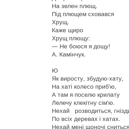
На зелен плющ.
Під плющем сховався
Хрущ.
Каже щиро
Хрущ плющу:
— Не боюся я дощу!
А. Камінчук.
Ю
Як виросту, збудую-хату,
На хаті колесо приб'ю,
А там я поселю крилату
Лелечу клекітну сім'ю.
Нехай розводиться, гнізд
По всіх деревах і хатах.
Нехай мені щоночі сниться