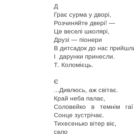
Д
Грає сурма у дворі,
Розчиняйте двері! —
Це веселі школярі,
Друзі — піонери
В дитсадок до нас прийшл
І дарунки принесли.
Т. Коломієць.
Є
...Дивлюсь, аж світає.
Край неба палає,
Соловейко в темнім гаї
Сонце зустрічає.
Тихесенько вітер віє,
село