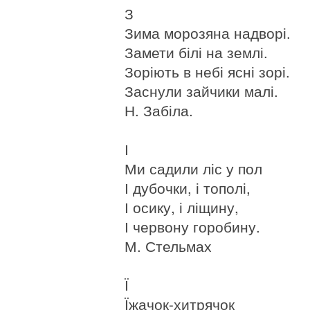
З
Зима морозяна надворі.
Замети білі на землі.
Зоріють в небі ясні зорі.
Заснули зайчики малі.
Н. Забіла.
І
Ми садили ліс у пол
І дубочки, і тополі,
І осику, і ліщину,
І червону горобину.
М. Стельмах
Ї
Їжачок-хитрячок