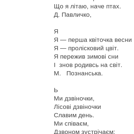
Що я літаю, наче птах.
Д. Павличко,
Я
Я — перша квіточка весни
Я — пролісковий цвіт.
Я пережив зимові сни
І знов родивсь на світ.
М. Познанська.
Ь
Ми дзвіночки,
Лісові дзвіночки
Славим день.
Ми співаєм,
Дзвоном зустрічаєм: