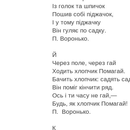
Із голок та шпичок
Пошив собі піджачок,
І у тому піджачку
Він гуляє по садку.
П. Воронько.
Й
Через поле, через гай
Ходить хлопчик Помагай.
Бачить хлопчик: садять са
Він поміг кінчити ряд.
Ось і ти часу не гай,—
Будь, як хлопчик Помагай!
П. Воронько.
К