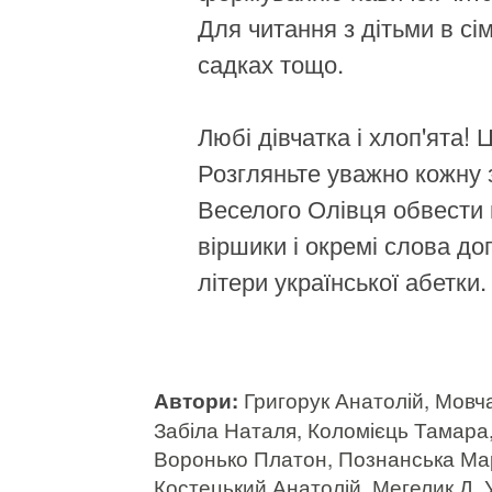
Для читання з дітьми в сім
садках тощо.
Любі дівчатка і хлоп'ята! 
Розгляньте уважно кожну 
Веселого Олівця обвести 
віршики і окремі слова д
літери української абетки.
Автори:
Григорук Анатолій, Мовч
Забіла Наталя, Коломієць Тамара
Воронько Платон, Познанська Марі
Костецький Анатолій, Мегелик Д, У