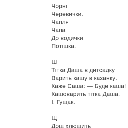
Чорні
Черевички.
Чапля
Чапа
До водички
Потішка.
Ш
Тітка Даша в дитсадку
Варить кашу в казанку.
Каже Саша: — Буде каша!
Кашоварить тітка Даша.
І. Гущак.
Щ
Дощ хлющить