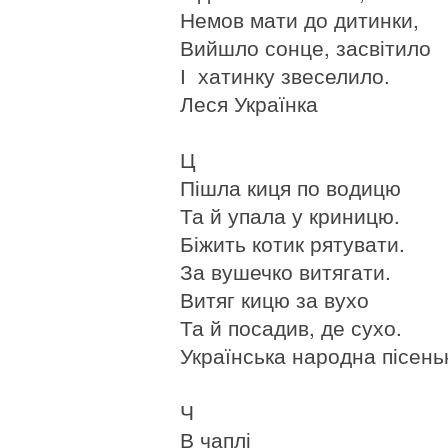
Немов мати до дитинки,
Вийшло сонце, засвітило
І хатинку звеселило.
Леся Українка
Ц
Пішла киця по водицю
Та й упала у криницю.
Біжить котик рятувати.
За вушечко витягати.
Витяг кицю за вухо
Та й посадив, де сухо.
Українська народна пісень
Ч
В чаплі