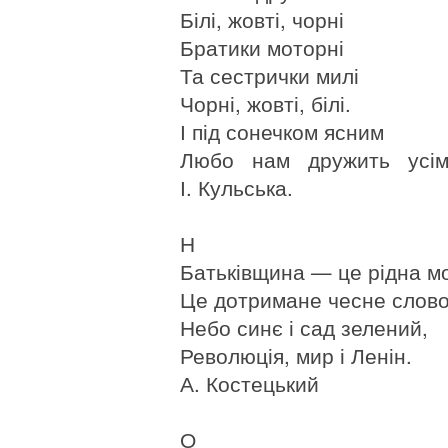
Білі, жовті, чорні
Братики моторні
Та сестрички милі
Чорні, жовті, білі.
І під сонечком ясним
Любо нам дружить усім
І. Кульська.
Н
Батьківщина — це рідна м
Це дотримане чесне слово
Небо синє і сад зелений,
Революція, мир і Ленін.
А. Костецький
О