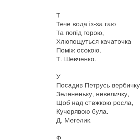
Т
Тече вода із-за гаю
Та попід горою,
Хлюпощуться качаточка
Поміж осокою.
Т. Шевченко.
У
Посадив Петрусь вербичку
Зелененьку, невеличку,
Щоб над стежкою росла,
Кучерявою була.
Д. Мегелик.
Ф