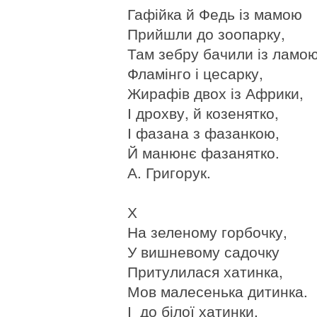
Гафійка й Федь із мамою
Прийшли до зоопарку,
Там зебру бачили із ламою
Фламінго і цесарку,
Жирафів двох із Африки,
І дрохву, й козенятко,
І фазана з фазанкою,
Й манюнє фазанятко.
А. Григорук.
Х
На зеленому горбочку,
У вишневому садочку
Притулилася хатинка,
Мов малесенька дитинка.
І до білої хатинки,