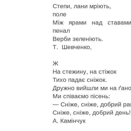
Степи, лани мріють,
поле
Між ярами над ставам
пенал
Верби зеленіють.
Т. Шевченко,
Ж
На стежину, на стіжок
Тихо падає сніжок.
Дружно вийшли ми на ґано
Ми співаємо пісень:
— Сніже, сніже, добрий ра
Сніже, сніже, добрий ден
А. Камінчук