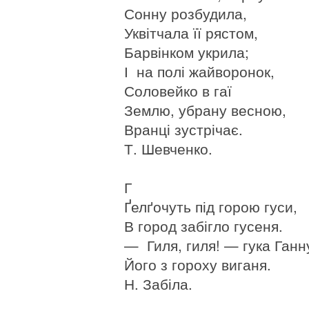
Сонну розбудила,
Уквітчала її рястом,
Барвінком укрила;
І на полі жайворонок,
Соловейко в гаї
Землю, убрану весною,
Вранці зустрічає.
Т. Шевченко.
Г
Ґелґочуть під горою гуси,
В город забігло гусеня.
— Гиля, гиля! — гука Ганн
Його з гороху виганя.
Н. Забіла.