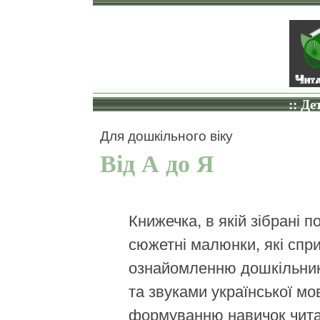
:: Де
Для дошкільного віку
Від А до Я
Книжечка, в якій зібрані по
сюжетні малюнки, які спр
ознайомленню дошкільник
та звуками української мо
формуванню навичок чита