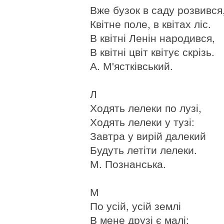
Вже бузок в саду розвився
Квітне поле, в квітах ліс.
В квітні Ленін народився,
В квітні цвіт квітує скрізь.
А. М'ястківський.
Л
Ходять лелеки по лузі,
Ходять лелеки у тузі:
Завтра у вирій далекий
Будуть летіти лелеки.
М. Познанська.
М
По усій, усій землі
В мене друзі є малі: