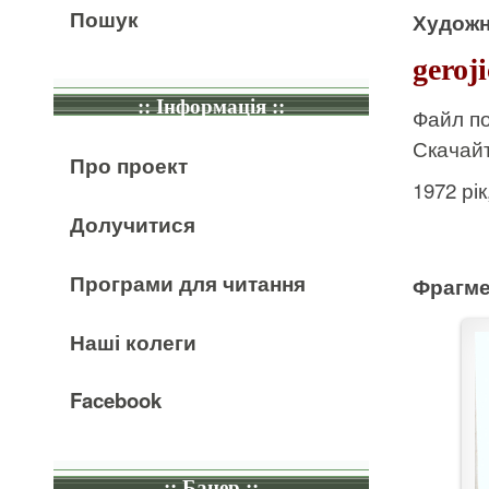
Пошук
Художн
geroj
:: Інформація ::
Файл по
Скачайт
Про проект
1972 рі
Долучитися
Програми для читання
Фрагме
Наші колеги
Facebook
:: Банер ::