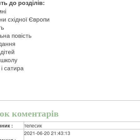
ть до розділів:
мні
ни східної Європи
ть
ьна повість
дання
дітей
 школу
 і сатира
ок коментарів
ник :
телесик
2021-06-20 21:43:13