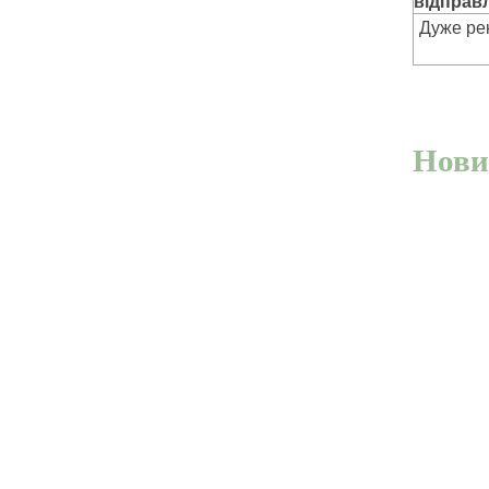
відправл
Дуже рек
Нови