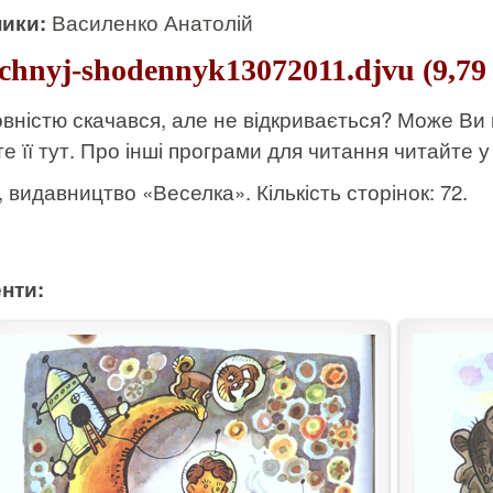
ики:
Василенко Анатолій
ichnyj-shodennyk13072011.djvu (9,79
вністю скачався, але не відкривається? Може Ви
е її тут
. Про інші програми для читання читайте у 
к, видавництво «Веселка». Кількість сторінок: 72.
нти: