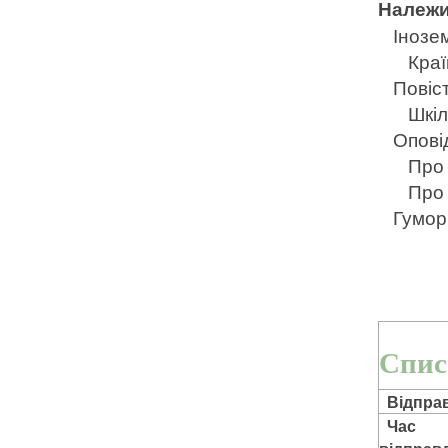
Належи
Інозе
Краї
Повіс
Шкіл
Опові
Про 
Про
Гумор
Спис
Відправ
Час