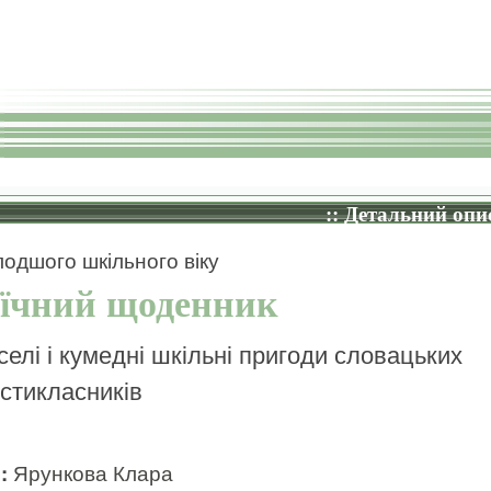
:: Детальний опис
одшого шкільного віку
оїчний щоденник
селі і кумедні шкільні пригоди словацьких
стикласників
и:
Ярункова Клара