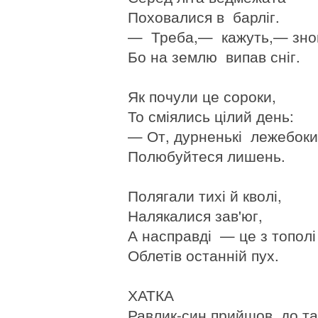
Поховалися в барліг.
— Треба,— кажуть,— знов
Бо на землю випав сніг.
Як почули це сороки,
То сміялись цілий день:
— От, дурненькі лежебоки
Полюбуйтеся лишень.
Полягали тихі й кволі,
Налякалися зав'юг,
А насправді — це з тополі
Облетів останній пух.
ХАТКА
Равлик-син прийшов до та