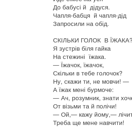
До бабусі й дідуся.
Чапля-бабця й чапля-дід
Запросили на обід.
СКІЛЬКИ ГОЛОК В ЇЖАКА
Я зустрів біля гайка
На стежині їжака.
— Їжачок, їжачок,
Скільки в тебе голочок?
Ну, скажи ти, не мовчи! —
А їжак мені бурмоче:
— Ач, розумник, знати хоч
От візьми та й полічи!
— Ой,— кажу йому,— лічи
Треба ще мене навчити!