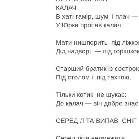
КАЛАЧ
В хаті гамір, шум і плач 
У Юрка пропав калач.
Мати нишпорить під ліжко
Дід надворі — під горішко
Старший братик із сестр
Під столом і під тахтою.
Тільки котик не шукає:
Де калач — він добре знає
СЕРЕД ЛІТА ВИПАВ СНІГ
Серед літа ведмежата