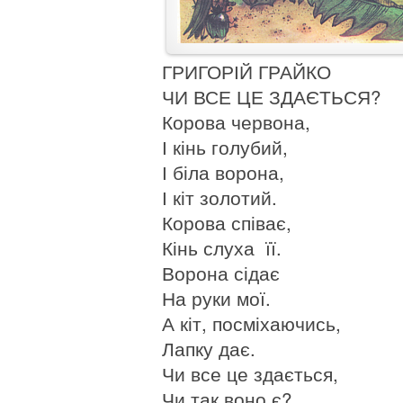
ГРИГОРІЙ ГРАЙКО
ЧИ ВСЕ ЦЕ ЗДАЄТЬСЯ?
Корова червона,
І кінь голубий,
І біла ворона,
І кіт золотий.
Корова співає,
Кінь слуха її.
Ворона сідає
На руки мої.
А кіт, посміхаючись,
Лапку дає.
Чи все це здається,
Чи так воно є?