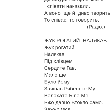
І співати наказали.
А воно ще й диво творит
То співає, то говорить.
(Радіо.)
ЖУК РОГАТИЙ НАЛЯКАВ
Жук рогатий
Налякав
Під хлівцем
Сердите Гав.
Мало ще
Було йому —
Зачіпав Рябеньке Му.
Волохате Біле Ме
Вже давно Втекло саме.
Зажурився