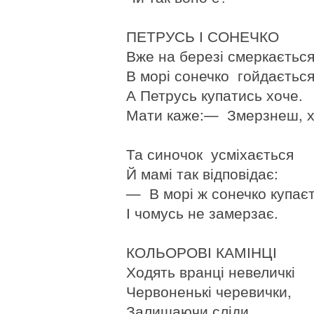
ПЕТРУСЬ І СОНЕЧКО
Вже на березі смеркається
В морі сонечко гойдається
А Петрусь купатись хоче.
Мати каже:— Змерзнеш, 
Та синочок усміхається
Й мамі так відповідає:
— В морі ж сонечко купає
І чомусь не замерзає.
КОЛЬОРОВІ КАМІНЦІ
Ходять вранці невеличкі
Червоненькі черевички,
Залишаючи сліди