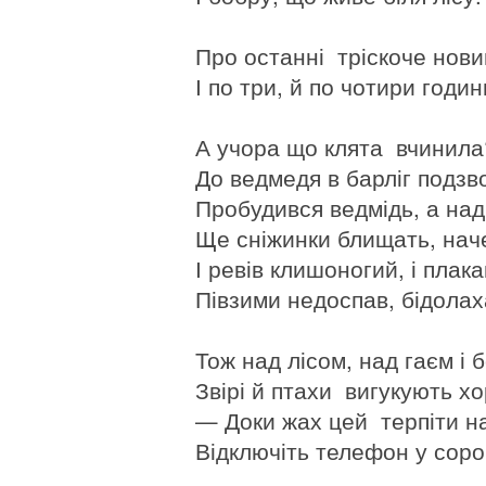
Про останні тріскоче нов
І по три, й по чотири годи
А учора що клята вчинила
До ведмедя в барліг подзв
Пробудився ведмідь, а на
Ще сніжинки блищать, наче
І ревів клишоногий, і пла
Півзими недоспав, бідола
Тож над лісом, над гаєм і
Звірі й птахи вигукують х
— Доки жах цей терпіти н
Відключіть телефон у соро