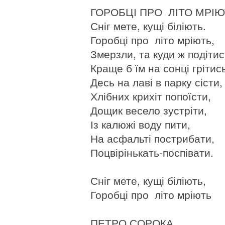
ГОРОБЦІ ПРО ЛІТО МРІ
Сніг мете, кущі біліють.
Горобці про літо мріють,
Змерзли, та куди ж подіти
Краще б їм на сонці грітис
Десь на лаві в парку сісти,
Хлібних крихіт попоїсти,
Дощик весело зустріти,
Із калюжі воду пити,
На асфальті пострибати,
Поцвірінькать-поспівати.
Сніг мете, кущі біліють,
Горобці про літо мріють
ПЕТРО СОРОКА