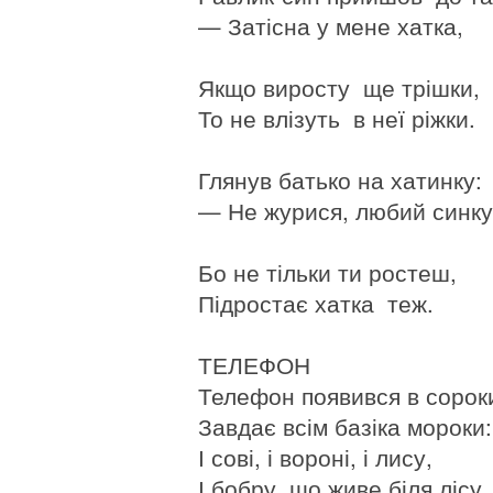
— Затісна у мене хатка,
Якщо виросту ще трішки,
То не влізуть в неї ріжки.
Глянув батько на хатинку:
— Не журися, любий синк
Бо не тільки ти ростеш,
Підростає хатка теж.
ТЕЛЕФОН
Телефон появився в сорок
Завдає всім базіка мороки:
І сові, і вороні, і лису,
І бобру, що живе біля лісу