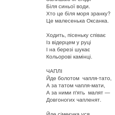
Біля синьої води.
Хто це біля моря зранку?
Це малесенька Оксанка.
Ходить, пісеньку співає
Із відерцем у руці
І на березі шукає
Кольорові камінці.
ЧАПЛІ
Йде болотом чапля-тато,
А за татом чапля-мати,
А за ними п'ять малят —
Довгоногих чапленят.
Йде сімеєчка уся