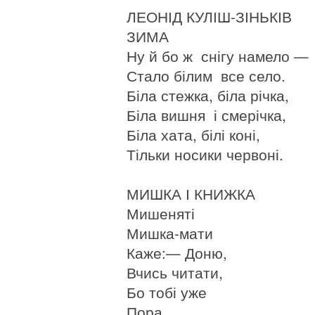
ЛЕОНІД КУЛІШ-ЗІНЬКІВ
ЗИМА
Ну й бо ж снігу намело —
Стало білим все село.
Біла стежка, біла річка,
Біла вишня і смерічка,
Біла хата, білі коні,
Тільки носики червоні.
МИШКА І КНИЖКА
Мишеняті
Мишка-мати
Каже:— Доню,
Вчись читати,
Бо тобі уже
Пора