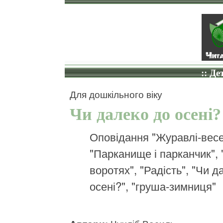
:: Де
Для дошкільного віку
Чи далеко до осені?
Оповідання "Журавлі-весе
"Парканище і парканчик", 
воротях", "Радість", "Чи д
осені?", "груша-зимниця"