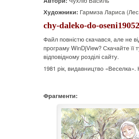
Автори:
Чухліб Василь
Художники:
Гармиза Лариса (Лес
chy-daleko-do-oseni19052
Файл повністю скачався, але не 
програму WinDjView?
Скачайте її т
відповідному розділі сайту.
1981 рік, видавництво «Веселка». К
Фрагменти: