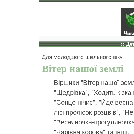
:: Де
Для молодшого шкільного віку
Вітер нашої землі
Віршики "Вітер нашої земл
"Щедрівка", "Ходить кізка 
"Сонце нічиє", "Йде весна
лісі пролісок розцвів", "Не
"Весняночка-прогуляночка"
"Чарівна корова" та інші.