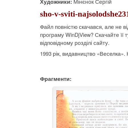
Художники:
Мінєнок Сергій
sho-v-sviti-najsolodshe2
Файл повністю скачався, але не 
програму WinDjView?
Скачайте її т
відповідному розділі сайту.
1993 рік, видавництво «Веселка». К
Фрагменти: