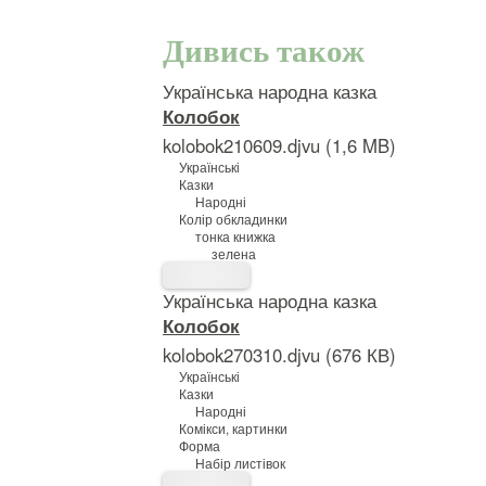
Дивись також
Українська народна казка
Колобок
kolobok210609.djvu (1,6 MB)
Українські
Казки
Народні
Колір обкладинки
тонка книжка
зелена
Українська народна казка
Колобок
kolobok270310.djvu (676 КВ)
Українські
Казки
Народні
Комікси, картинки
Форма
Набір листівок