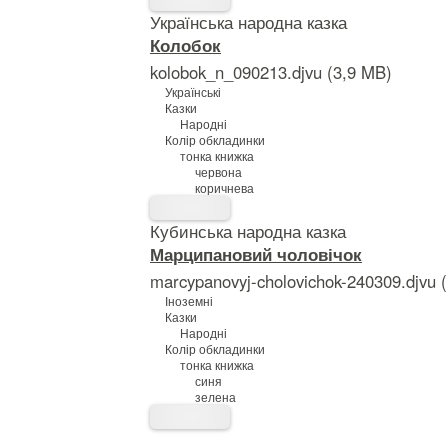
Українська народна казка
Колобок
kolobok_n_090213.djvu (3,9 MB)
Українські
Казки
Народні
Колір обкладинки
тонка книжка
червона
коричнева
Кубинська народна казка
Марципановий чоловічок
marcypanovyj-cholovichok-240309.djvu 
Іноземні
Казки
Народні
Колір обкладинки
тонка книжка
синя
зелена