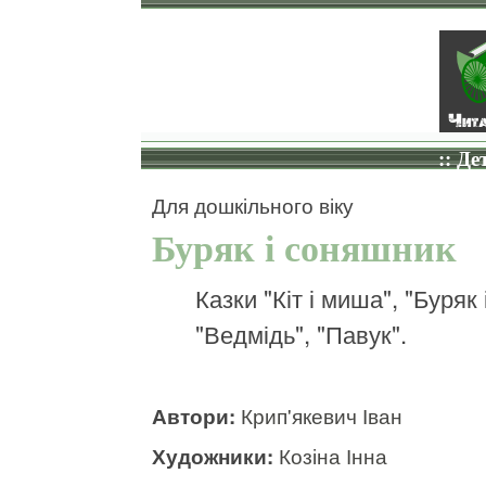
:: Де
Для дошкільного віку
Буряк і соняшник
Казки "Кіт і миша", "Буряк
"Ведмідь", "Павук".
Автори:
Крип'якевич Іван
Художники:
Козіна Інна