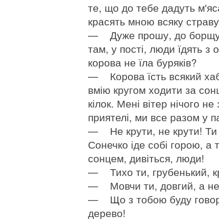
те, що до тебе дадуть м'яс
красять мною всяку страву
— Дуже прошу, до борщу д
там, у пості, люди їдять з 
корова не їла буряків?
— Корова їсть всякий хаба
вмію кругом ходити за сонц
кілок. Мені вітер нічого не
приятелі, ми все разом у па
— Не крути, не крути! Ти п
Сонечко іде собі горою, а
сонцем, дивіться, люди!
— Тихо ти, грубенький, к
— Мовчи ти, довгий, а не
— Що з тобою буду говорит
дерево!