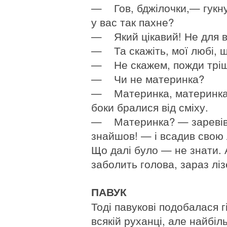
— Гов, бджілочки,— гукнув
у вас так пахне?
— Який цікавий! Не для в
— Та скажіть, мої любі, щ
— Не скажем, пожди тріш
— Чи не материнка?
— Материнка, материнка,
боки бралися від сміху.
— Материнка? — заревів 
знайшов! — і всадив свою 
Що далі було — не знати. 
заболить голова, зараз лізе
ПАВУК
Тоді павукові подобалася г
всякій руханці, але найбі