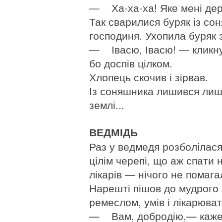
— Ха-ха-ха! Яке мені дер
Так сварилися буряк із со
господиня. Ухопила буряк з
— Івасю, Івасю! — кликну
бо доспів цілком.
Хлопець скочив і зірвав.
Із соняшника лишився лише
землі...
ВЕДМІДЬ
Раз у ведмедя розболілас
цілім черепі, що аж спати 
лікарів — нічого не помага
Нарешті пішов до мудрого
ремеслом, умів і лікарюват
— Вам, добродію,— каже 