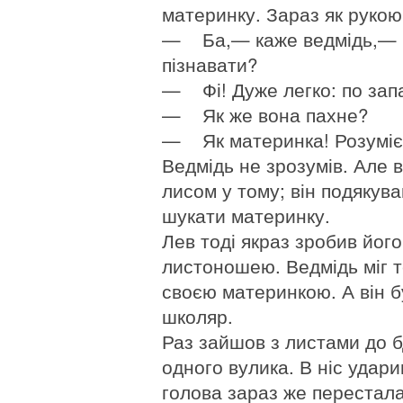
материнку. Зараз як рукою 
— Ба,— каже ведмідь,— чи
пізнавати?
— Фі! Дуже легко: по зап
— Як же вона пахне?
— Як материнка! Розумі
Ведмідь не зрозумів. Але 
лисом у тому; він подякува
шукати материнку.
Лев тоді якраз зробив йог
листоношею. Ведмідь міг т
своєю материнкою. А він бу
школяр.
Раз зайшов з листами до б
одного вулика. В ніс удар
голова зараз же перестала