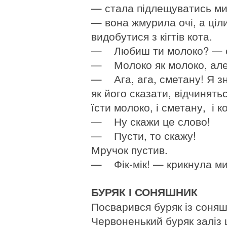
— стала підлещуватись миш
— вона жмурила очі, а ціл
видобутися з кігтів кота.
— Любиш ти молоко? — с
— Молоко як молоко, але
— Ага, ага, сметану! Я з
як його сказати, відчинять
їсти молоко, і сметану, і
— Ну скажи це слово!
— Пусти, то скажу!
Мручок пустив.
— Фік-мік! — крикнула миша,
БУРЯК І СОНЯШНИК
Посварився буряк із соня
Червоненький буряк заліз 