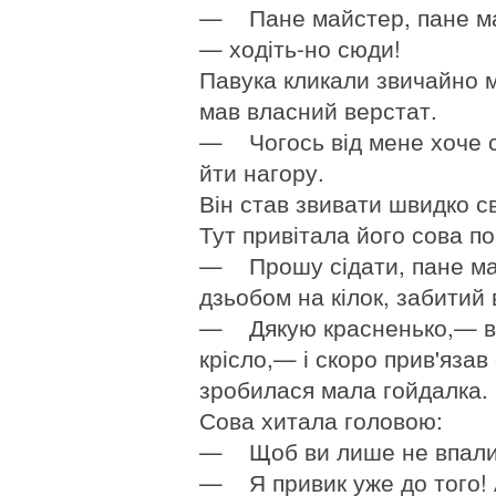
— Пане майстер, пане май
— ходіть-но сюди!
Павука кликали звичайно м
мав власний верстат.
— Чогось від мене хоче с
йти нагору.
Він став звивати швидко св
Тут привітала його сова п
— Прошу сідати, пане май
дзьобом на кілок, забитий в
— Дякую красненько,— від
крісло,— і скоро прив'язав
зробилася мала гойдалка.
Сова хитала головою:
— Щоб ви лише не впали; 
— Я привик уже до того! А