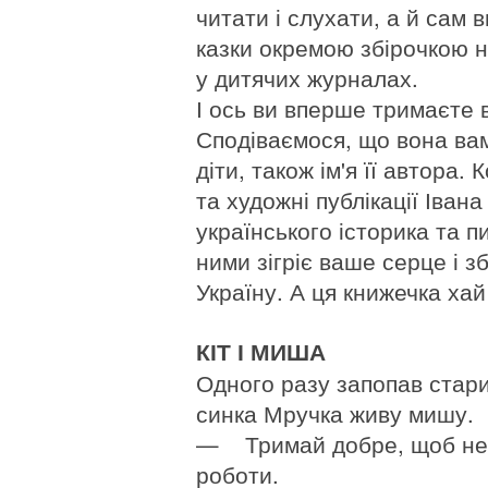
читати і слухати, а й сам 
казки окремою збірочкою 
у дитячих журналах.
І ось ви вперше тримаєте 
Сподіваємося, що вона вам
діти, також ім'я її автора.
та художні публікації Іван
українського історика та п
ними зігріє ваше серце і з
Україну. А ця книжечка ха
КІТ І МИША
Одного разу запопав стари
синка Мручка живу мишу.
— Тримай добре, щоб не в
роботи.