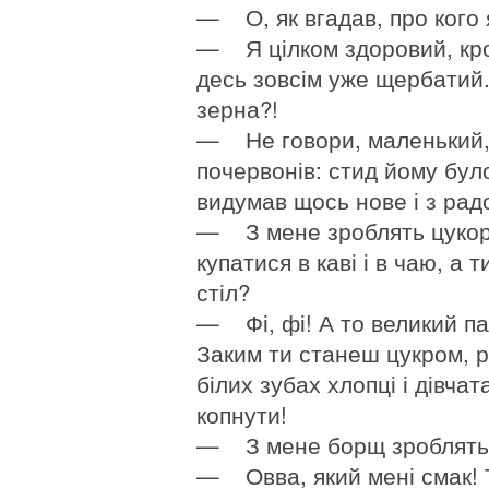
— О, як вгадав, про кого
— Я цілком здоровий, кров
десь зовсім уже щербатий.
зерна?!
— Не говори, маленький, о
почервонів: стид йому бул
видумав щось нове і з радо
— З мене зроблять цукор!
купатися в каві і в чаю, а
стіл?
— Фі, фі! А то великий па
Заким ти станеш цукром, р
білих зубах хлопці і дівчат
копнути!
— З мене борщ зроблять, 
— Овва, який мені смак! Те