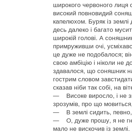
широкого червоного лиця с
високий повновидий соняш
капелюхом. Буряк із землі 
десь далеко і багато мусит
широкій голові. А соняшник
примруживши очі, усміхавс
це дуже не подобалося; ві
свою амбіцію і ніколи не д
здавалося, що соняшник нас
гострим словом завстидати
сказав ніби так собі, на віт
— Високе виросло, і не з
зрозумів, про що мовиться,
— В землі сидить, певно,
— О, дуже прошу, я не гн
мало не вискочив із землі.