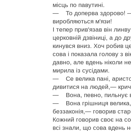
місць по павутині.
— То доперва здорово! —
виробляються м'язи!
І тепер прив'язав він линв
церковній дзвіниці, а до д
кинувся вниз. Хоч робив ц
сова і показала голову з в
давно, але вдень ніколи не
мирила із сусідами.
— Се велика пані, аристок
дивитися на людей,— крич
— Вона, певно, пильнує в 
— Вона грішниця велика, к
беззаконія,— говорив стари
Кожний говорив своє на сов
всі знали, що сова вдень н