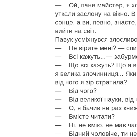
— Ой, пане майстер, я хо
уткали заслону на вікно. В
сонце, а ви, певно, знаєте
вийти на світ.
Павук усміхнувся злосливо
— Не вірите мені? — спит
— Всі кажуть...— забурмо
— Що всі кажуть? Що я ве
я велика злочинниця... Яки
від чого я зір стратила?
— Від чого?
— Від великої науки, від 
— О, я бачив не раз книжк
— Вмієте читати?
— Ні, не вмію, не мав час
— Бідний чоловіче, ти не