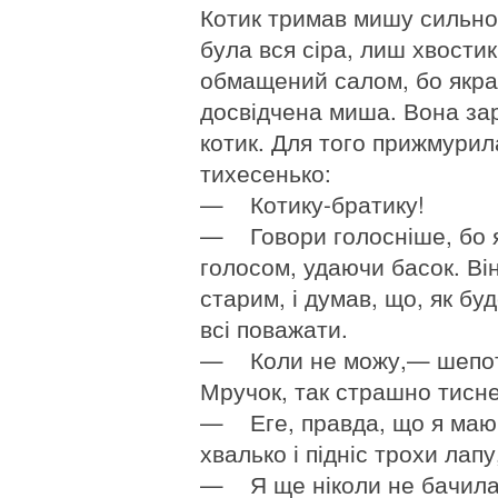
Котик тримав мишу сильно 
була вся сіра, лиш хвостик
обмащений салом, бо якраз
досвідчена миша. Вона зар
котик. Для того прижмурила
тихесенько:
— Котику-братику!
— Говори голосніше, бо я
голосом, удаючи басок. Він
старим, і думав, що, як бу
всі поважати.
— Коли не можу,— шепоті
Мручок, так страшно тисне
— Еге, правда, що я маю 
хвалько і підніс трохи лап
— Я ще ніколи не бачила 