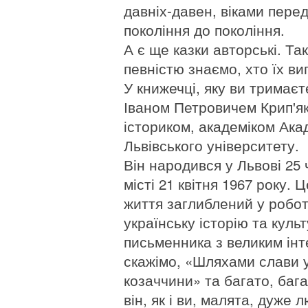
давніх-давен, віками пере
покоління до покоління.
А є ще казки авторські. Та
певністю знаємо, хто їх ви
У книжечці, яку ви тримаєт
Іваном Петровичем Крип'я
істориком, академіком Ака
Львівського університету.
Він народився у Львові 25 
місті 21 квітня 1967 року.
життя заглиблений у робот
українську історію та куль
письменника з великим інте
скажімо, «Шляхами слави ук
козаччини» та багато, бага
він, як і ви, малята, дуже 