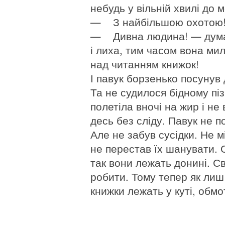
небудь у вільній хвилі до м
— З найбільшою охотою! 
— Дивна людина! — думав
і лиха, тим часом вона мил
над читанням книжок!
І павук борзенько посунув 
Та не судилося бідному пі
полетіла вночі на жир і н
десь без сліду. Павук не п
Але не забув сусідки. Не м
не перестав їх шанувати. 
так вони лежать донині. Св
робити. Тому тепер як лиш
книжки лежать у куті, обмо