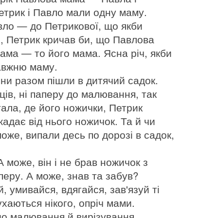
етрик і Павло мали одну маму.
вло — до Петрикової, що якби
я, Петрик кричав би, що Павлова
ама — то його мама. Ясна річ, якби
авжню маму.
они разом пішли в дитячий садок.
ців, ні паперу до малювання, так
тала, де його ножички, Петрик
жадає від нього ножичок. Та й чи
може, випали десь по дорозі в садок,
 може, він і не брав ножичок з
перу. А може, знав та забув?
й, умивайся, вдягайся, зав'язуй ті
ухаються нікого, опріч мами.
 до малювання й вирізування,