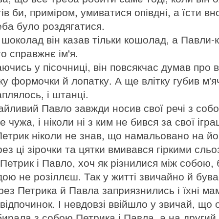
ів би, приміром, умиватися опівдні, а їсти в
еба було роздягатися.
 шоколад він казав тільки кошолад, а Павли-
о справжнє ім'я.
ючись у пісочниці, він повсякчас думав про вс
ску формочки й лопатку. А ще влітку губив м'я
плялось, і штанці.
айливий Павло завжди носив свої речі з собо
е чужа, і ніколи ні з ким не бився за свої ігра
Петрик ніколи не знав, що намальовано на йог
рез ці зірочки та цятки вмивався гіркими сльо
Петрик і Павло, хоч як різнилися між собою, 
дою не розіллєш. Так у житті звичайно й бува
рез Петрика й Павла заприязнились і їхні мам
 відпочинок. І невдовзі ввійшло у звичай, що
бирала з собою Петрика і Павла, а на другий