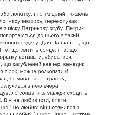
або лопатку, і потім цілий тиждень
вло, насупившись, перекопував
в з піску Петрикову згубу. Петрик
 повертаються до нього в такий
икового подиву. Для Павла все, що
 те, що світить сонце, і те, що
щоранку вставати, вбиратися,
е, що загублений ввечері вемедик
 в пісок, можна розкопати й
ав, як минає час. Іграшку,
розлучився з нею вчора.
чудувало сонце, яке завжди сходить
. Він не любив їсти, спати,
 щоб не любив: він нетямився з
охочіш робив би щось інше... Петрик