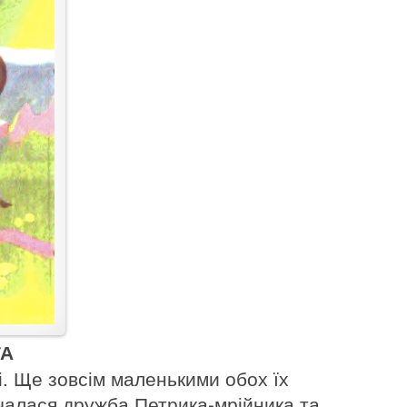
ТА
і. Ще зовсім маленькими обох їх
очалася дружба Петрика-мрійника та