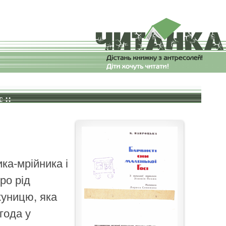
 ::
ка-мрійника і
ро рід
 куницю, яка
года у