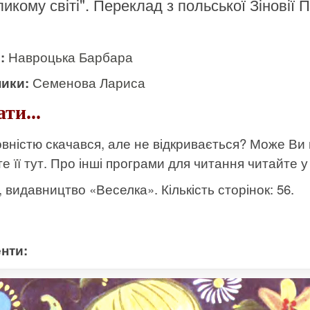
ликому світі". Переклад з польської Зіновії 
и:
Навроцька Барбара
ики:
Семенова Лариса
ти...
вністю скачався, але не відкривається? Може Ви
е її тут
. Про інші програми для читання читайте у 
к, видавництво «Веселка». Кількість сторінок: 56.
нти: