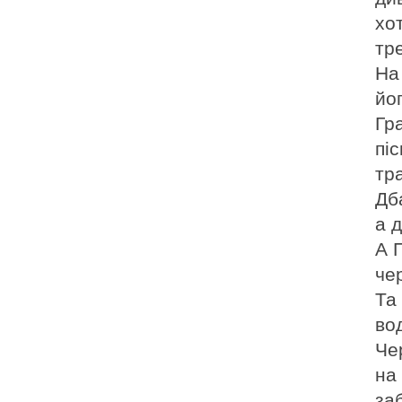
хот
тр
На
йог
Гра
пі
тра
Дб
а д
А 
че
Та 
во
Че
на
за