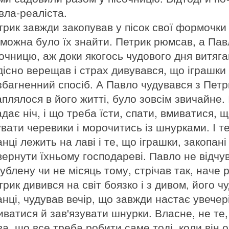
вла-реаліста.
трик завжди закопував у пісок свої формочки 
 можна було їх знайти. Петрик рюмсав, а Па
сочницю, аж доки якогось чудового дня витяга
дісно верещав і страх дивувався, що іграшки
збагненний спосіб. А Павло чудувався з Петр
плялося в його житті, було зовсім звичайне. І
адає ніч, і що треба їсти, спати, вмиватися, 
увати черевики і морочитись із шнурками. І т
нці лежить на лаві і те, що іграшки, закопані
вернути їхньому господареві. Павло не відчув
гублену чи не місяць тому, стрічав так, наче 
трик дивився на світ боязко і з дивом, його 
нці, чудував вечір, що завжди настає увечері
иватися й зав'язувати шнурки. Власне, не те,
ва, що все треба робити саме тоді, коли він 