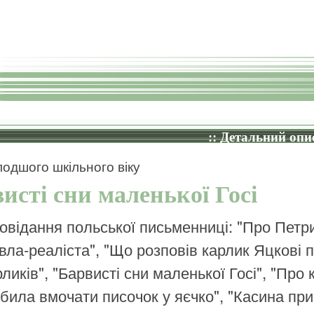
:: Детальний опис
одшого шкільного віку
исті сни маленької Госі
овідання польської письменниці: "Про Петри
вла-реаліста", "Що розповів карлик Яцкові п
рликів", "Барвисті сни маленької Госі", "Про
била вмочати писочок у яєчко", "Касина при