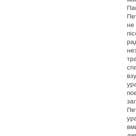
Па
Пе
не
пі
ра
не
тра
сп
вз
ура
по
за
Пе
ура
вм
ди