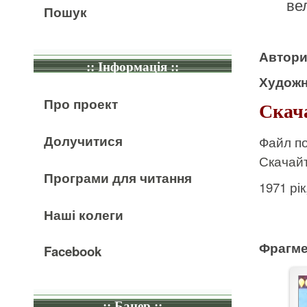
ве
Пошук
Автор
:: Інформація ::
Художн
Про проект
Скача
Долучитися
Файл по
Скачайт
Програми для читання
1971 рі
Наші колеги
Фрагме
Facebook
:: Банер ::