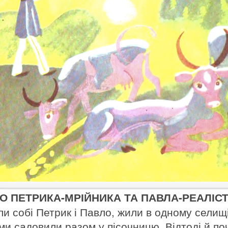
О ПЕТРИКА-МРІЙНИКА ТА ПАВЛА-РЕАЛІС
ли собі Петрик і Павло, жили в одному селищ
ми садовили разом у пісочницю. Відтоді й п