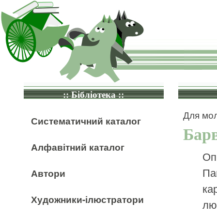
:: Бібліотека ::
Для мол
Систематичний каталог
Барв
Алфавітний каталог
Оп
Па
Автори
ка
Художники-ілюстратори
лю