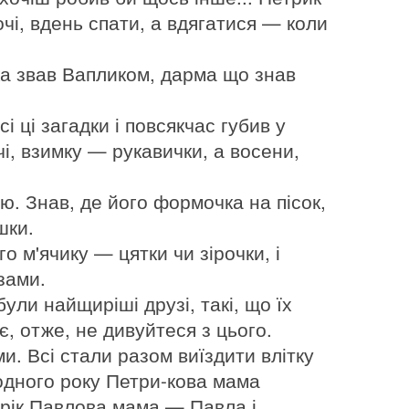
ночі, вдень спати, а вдягатися — коли
ка звав Вапликом, дарма що знав
і ці загадки і повсякчас губив у
чі, взимку — рукавички, а восени,
ю. Знав, де його формочка на пісок,
шки.
о м'ячику — цятки чи зірочки, і
зами.
були найщиріші друзі, такі, що їх
є, отже, не дивуйтеся з цього.
и. Всі стали разом виїздити влітку
 одного року Петри-кова мама
 рік Павлова мама — Павла і