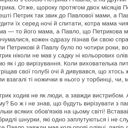
трика. Отже, щороку протягом двох місяців П
ешті Петрик так звик до Павлової мами, а Па
удити їх серед ночі й спитати, котра мама чи
ма — то його мама, а Павло, що Петрикова м
очумалися, кожен одразу пізнав би свою спр
ли Петрикові й Павлу було по чотири роки, в
трик ніколи не мав у садку ні кольорових олів
мо як і до вирізування. Коли вихователька пи
тріщав свої голубі очі й дивувався, що хтось 
и взагалі ті ножички в нього у торбинці, чи, 
трик ходив не як люди, а завжди вистрибом. А
му? Бо ж і не знав, що будуть вирізувати з па
льки всяких обов'язків на цьому світі! Встава
бридлі шнурки, які одно заплутуються і не сл
те Павло завжди мав кольорові олівці, папір