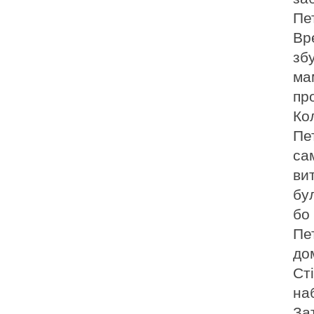
Пе
Вр
зб
ма
пр
Ко
Пе
са
ви
бул
бо
Пе
до
Сті
на
За