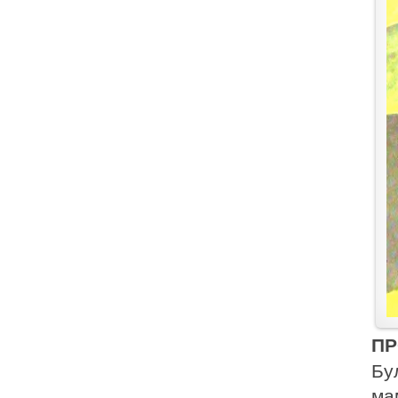
ПР
Бу
ма