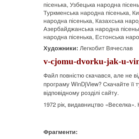
пісенька, Узбецька народна пісень
Туркменська народна пісенька, К
народна пісенька, Казахська наро
Азербайджанська народна пісеньк
народна пісенька, Естонська наро
Художники:
Легкобит Вячеслав
v-cjomu-dvorku-jak-u-vi
Файл повністю скачався, але не 
програму WinDjView?
Скачайте її т
відповідному розділі сайту.
1972 рік, видавництво «Веселка». К
Фрагменти: