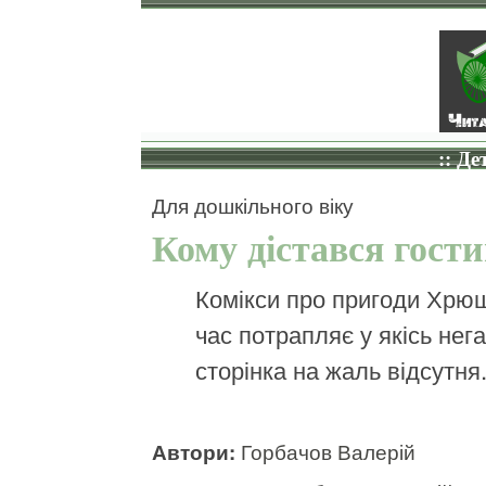
:: Де
Для дошкільного віку
Кому дістався гост
Комікси про пригоди Хрюш
час потрапляє у якісь нег
сторінка на жаль відсутня
Автори:
Горбачов Валерій