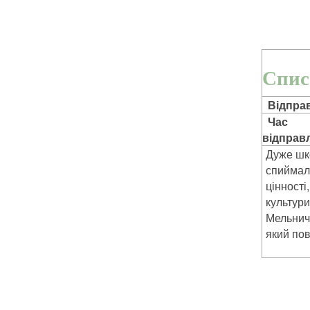
Спис
Відправ
Час
відправл
Дуже шко
спиймала
цінності
культури
Мельнич
який пов