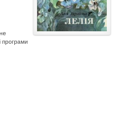
 не
і програми