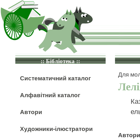
:: Бібліотека ::
Для мол
Систематичний каталог
Лелі
Алфавітний каталог
Каз
ел
Автори
Художники-ілюстратори
Автор