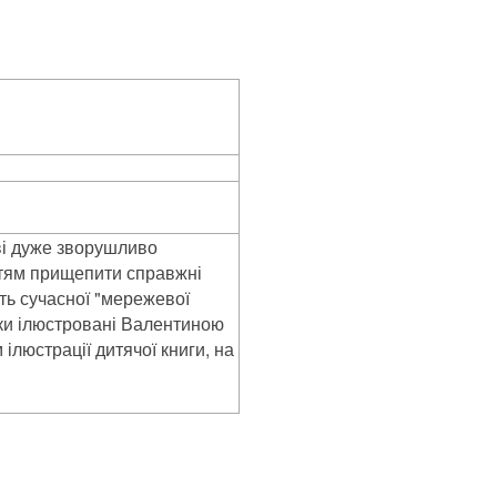
тві дуже зворушливо
дітям прищепити справжні
сть сучасної "мережевої
жки ілюстровані Валентиною
люстрації дитячої книги, на