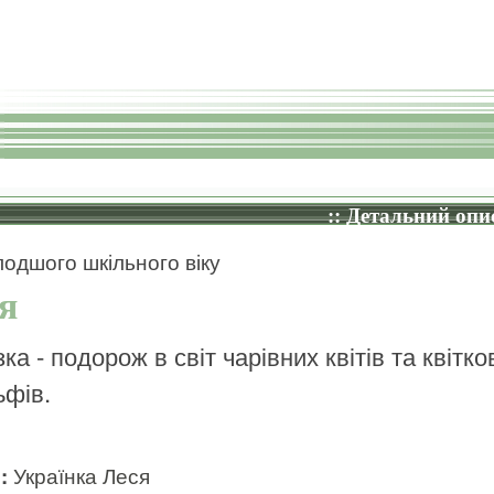
:: Детальний опис
одшого шкільного віку
я
ка - подорож в світ чарівних квітів та квітко
ьфів.
и:
Українка Леся