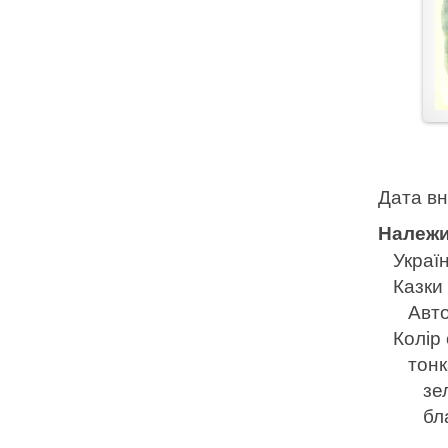
Дата в
Належи
Україн
Казки
Авто
Колір
тонк
зе
бл