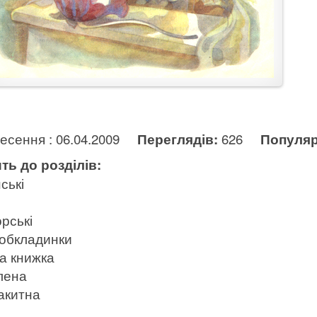
несення : 06.04.2009
Переглядів:
626
Популяр
ть до розділів:
ські
рські
 обкладинки
а книжка
лена
акитна