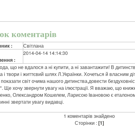
ок коментарів
ник :
Світлана
2014-04-14 14:14:30
ення :
да, що не вдалося а ні купити, а ні завантажити! В дитинс
 і твори і життєвий шлях Л.Українки. Хочеться й власним 
, показати світ очима нашого дитинства,довести бездуховні
". Ще хочу звернути увагу на ілюстрації. Я вважаю, що кни
енко, Олександром Кошелем, Ларисою Івановою є еталоном і
инні звертати увагу видавці.
1 коментарів знайдено
Сторінки :
[1]