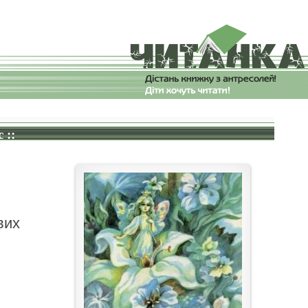
 ::
вих