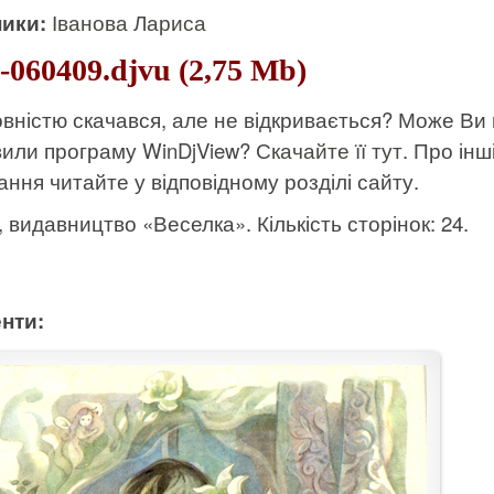
ики:
Іванова Лариса
a-060409.djvu (2,75 Mb)
вністю скачався, але не відкривається? Може Ви
вили програму WinDjView?
Скачайте її тут
. Про інш
ання читайте у відповідному розділі сайту.
к, видавництво «Веселка». Кількість сторінок: 24.
нти: