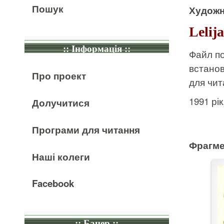
Пошук
Художн
Lelij
:: Інформація ::
Файл по
встано
Про проект
для чит
1991 рі
Долучитися
Програми для читання
Фрагме
Наші колеги
Facebook
:: Банер ::