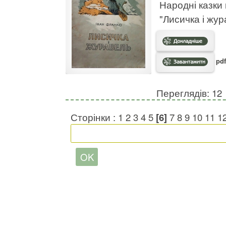
Народні казки 
"Лисичка і жура
pdf
Переглядів: 12
Сторінки :
1
2
3
4
5
[6]
7
8
9
10
11
1