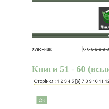
Художник:
�������
Книги 51 - 60 (всь
Сторінки :
1
2
3
4
5
[6]
7
8
9
10
11
1