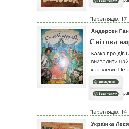
pdf
Переглядів: 17
Андерсен Ганс
Снігова к
Казка про дів
визволити най
королеви. Пер
pdf
Переглядів: 14
Українка Леся