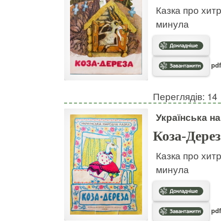
Казка про хитр
минула
pdf
Переглядів: 14
Українська н
Коза-Дерез
Казка про хитр
минула
pdf