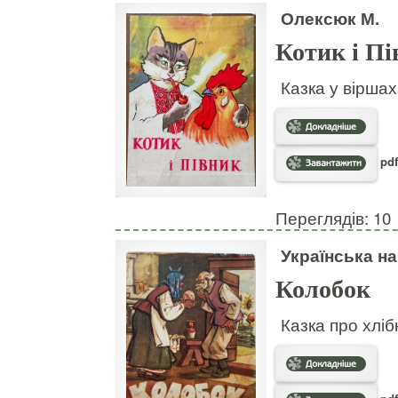
Олексюк М.
Котик і П
Казка у віршах
pdf
Переглядів: 10
Українська н
Колобок
Казка про хліб