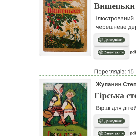
Вишеньки
Ілюстрований в
черешневе дер
pdf
Переглядів: 15
Жупанин Сте
Гірська с
Вірші для діте
pdf