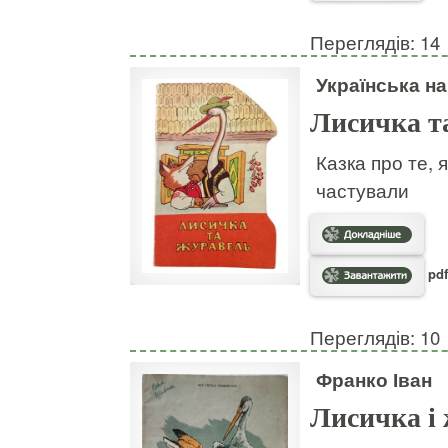
Переглядів: 14
Українська н
Лисичка т
Казка про те, 
частували
pdf
Переглядів: 10
Франко Іван
Лисичка і