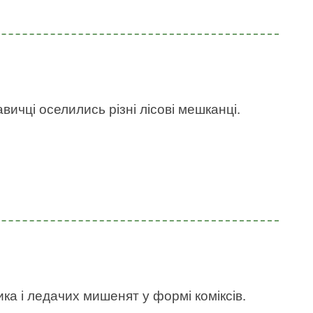
авичці оселились різні лісові мешканці.
ка і ледачих мишенят у формі коміксів.