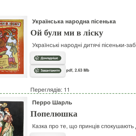
Українська народна пісенька
Ой були ми в ліску
Українські народні дитячі пісеньки-за
pdf, 2.63 Mb
Переглядів: 11
Перро Шарль
Попелюшка
Казка про те, що принців спокушають д