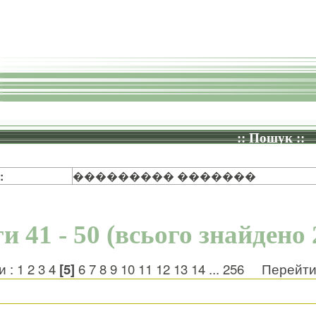
:: Пошук ::
:
��������� �������
и 41 - 50 (всього знайдено 
и :
1
2
3
4
[5]
6
7
8
9
10
11
12
13
14
...
256
Перейти