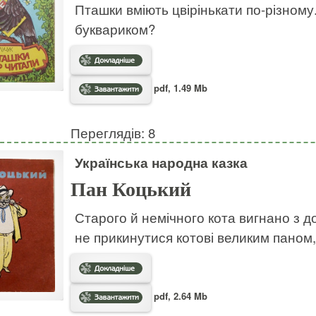
Пташки вміють цвірінькати по-різному
буквариком?
pdf, 1.49 Mb
Переглядів: 8
Українська народна казка
Пан Коцький
Старого й немічного кота вигнано з до
не прикинутися котові великим паном
pdf, 2.64 Mb