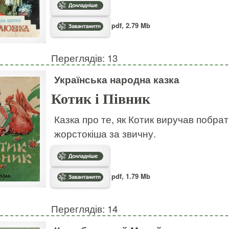
pdf, 2.79 Mb
Переглядів: 13
Українська народна казка
Котик і Півник
Казка про те, як Котик виручав побрат
жорстокіша за звичну.
pdf, 1.79 Mb
Переглядів: 14