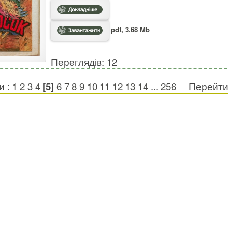
pdf, 3.68 Mb
Переглядів: 12
и :
1
2
3
4
[5]
6
7
8
9
10
11
12
13
14
...
256
Перейти