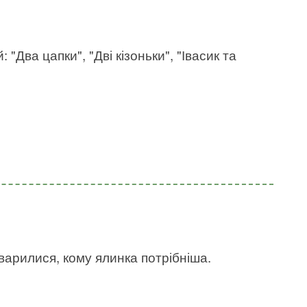
: "Два цапки", "Дві кізоньки", "Івасик та
сварилися, кому ялинка потрібніша.