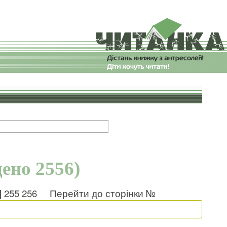
дено 2556)
]
255
256
Перейти до сторінки №