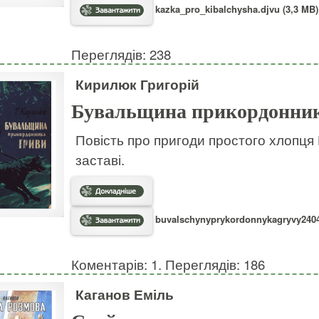
kazka_pro_kibalchysha.djvu (3,3 MB)
Переглядів: 238
Кирилюк Григорій
Бувальщина прикордонни
Повість про пригоди простого хлопця
заставі.
buvalschynyprykordonnykagryvy24040
Коментарів: 1. Переглядів: 186
Каганов Еміль