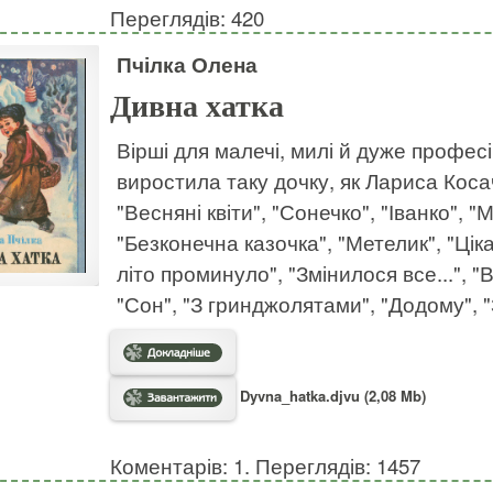
Переглядів: 420
Пчілка Олена
Дивна хатка
Вірші для малечі, милі й дуже професі
виростила таку дочку, як Лариса Косач
"Весняні квіти", "Сонечко", "Іванко", "
"Безконечна казочка", "Метелик", "Цік
літо проминуло", "Змінилося все...", "
"Сон", "З гринджолятами", "Додому", "
Dyvna_hatka.djvu (2,08 Mb)
Коментарів: 1. Переглядів: 1457