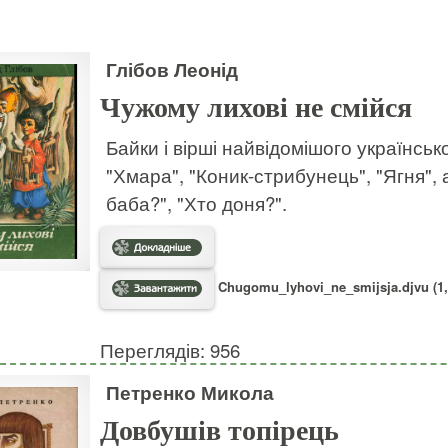
Глібов Леонід
Чужому лихові не смійся
Байки і вірші найвідомішого українськ
"Хмара", "Коник-стрибунець", "Ягня", 
баба?", "Хто доня?".
Chugomu_lyhovi_ne_smijsja.djvu (1,
Переглядів: 956
Петренко Микола
Довбушів топірець