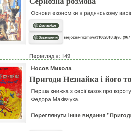
Серйозна розмова
Основи економіки в радянському варіа
serjozna-rozmova31082010.djvu (967
Переглядів: 149
Носов Микола
Пригоди Незнайка і його т
Перша книжка з серії казок про корот
Федора Маківчука.
Переглянути
інше видання "Пригод