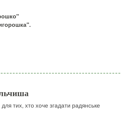
рошко"
игорошка"
.
альчиша
 для тих, хто хоче згадати радянське