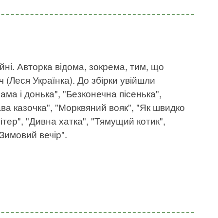
йні. Авторка відома, зокрема, тим, що
 (Леся Українка). До збірки увійшли
Мама і донька", "Безконечна пісенька",
ава казочка", "Морквяний вояк", "Як швидко
Вітер", "Дивна хатка", "Тямущий котик",
Зимовий вечір".