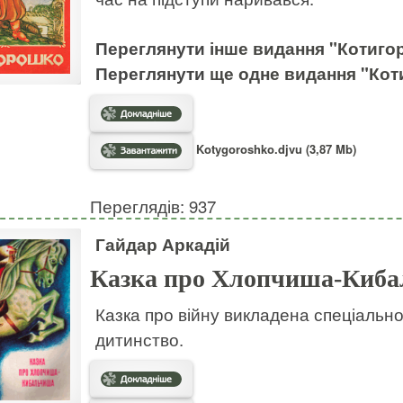
Переглянути
інше видання "Котиго
Переглянути
ще одне видання "Кот
Kotygoroshko.djvu (3,87 Mb)
Переглядів: 937
Гайдар Аркадій
Казка про Хлопчиша-Киб
Казка про війну викладена спеціально
дитинство.