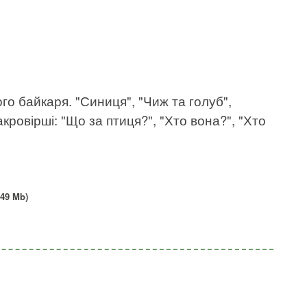
ого байкаря. "Синиця", "Чиж та голуб",
акровірші: "Що за птиця?", "Хто вона?", "Хто
49 Mb)