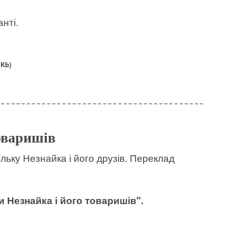
нті.
 Kb)
оваришів
ульку Незнайка і його друзів. Переклад
и Незнайка і його товаришів"
.