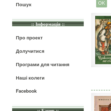
Пошук
:: Інформація ::
Про проект
Долучитися
Програми для читання
Наші колеги
Facebook
:: Банер ::