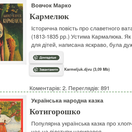
Вовчок Марко
Кармелюк
Історична повість про славетного ват
(1813-1835 рр.) Устима Кармалюка. Як 
для дітей, написана яскраво, була ду
Karmeljuk.djvu (3,09 Mb)
Коментарів: 2. Переглядів: 891
Українська народна казка
Котигорошко
Популярна українська казка про хлопч
час на підступи наривався.