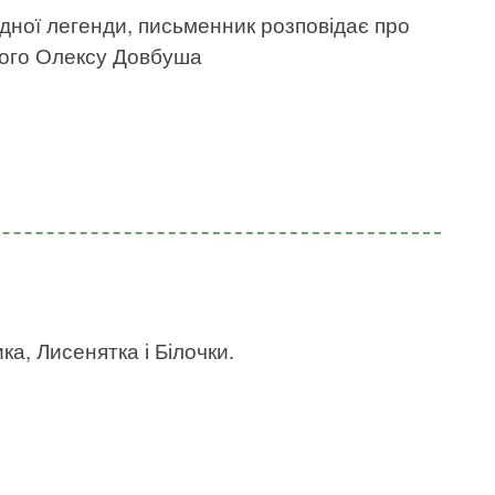
одної легенди, письменник розповідає про
ного Олексу Довбуша
а, Лисенятка і Білочки.