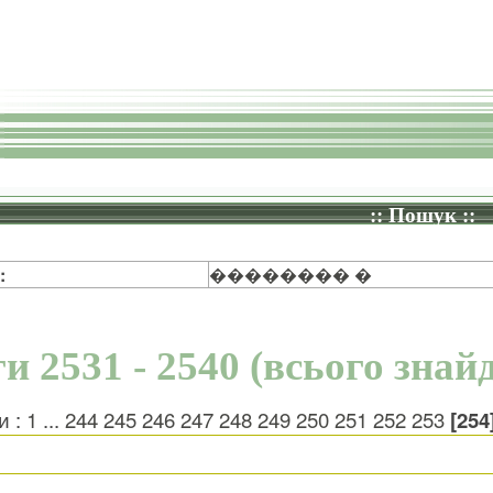
:: Пошук ::
:
�������� �
и 2531 - 2540 (всього знай
и :
1
...
244
245
246
247
248
249
250
251
252
253
[254