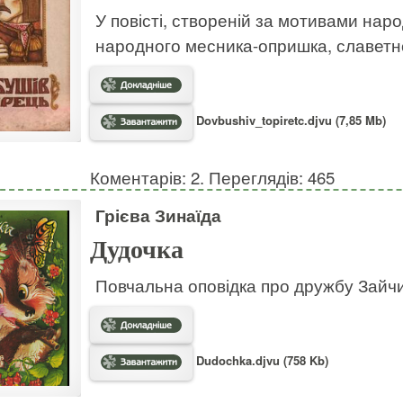
У повісті, створеній за мотивами нар
народного месника-опришка, славет
Dovbushiv_topiretc.djvu (7,85 Mb)
Коментарів: 2. Переглядів: 465
Грієва Зинаїда
Дудочка
Повчальна оповідка про дружбу Зайчик
Dudochka.djvu (758 Kb)