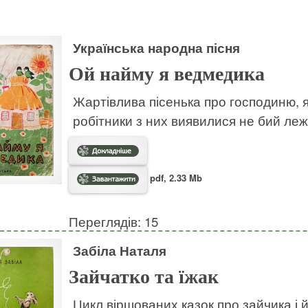
Українська народна пісня
Ой найму я ведмедика
Жартівлива пісенька про господиню, я
робітники з них виявилися не бий леж
pdf, 2.33 Mb
Переглядів: 15
Забіла Наталя
Зайчатко та їжак
Цикл віршованих казок про зайчика і 