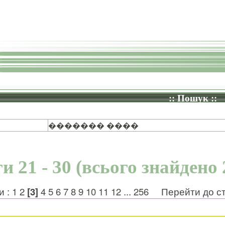
:: Пошук ::
������� ����
и 21 - 30 (всього знайдено 
и :
1
2
[3]
4
5
6
7
8
9
10
11
12
...
256
Перейти до с