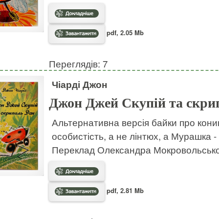
pdf, 2.05 Mb
Переглядів: 7
Чіарді Джон
Джон Джей Скупій та скри
Альтернативна версія байки про коник
особистість, а не лінтюх, а Мурашка 
Переклад Олександра Мокровольськ
pdf, 2.81 Mb