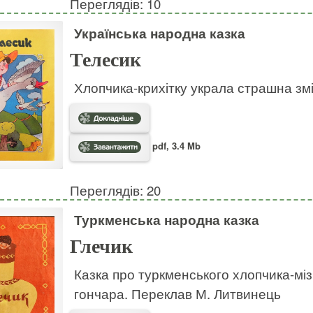
Переглядів: 10
Українська народна казка
Телесик
Хлопчика-крихітку украла страшна змія
pdf, 3.4 Mb
Переглядів: 20
Туркменська народна казка
Глечик
Казка про туркменського хлопчика-міз
гончара. Переклав М. Литвинець