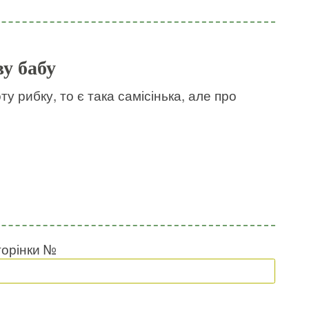
ву бабу
у рибку, то є така самісінька, але про
торінки №