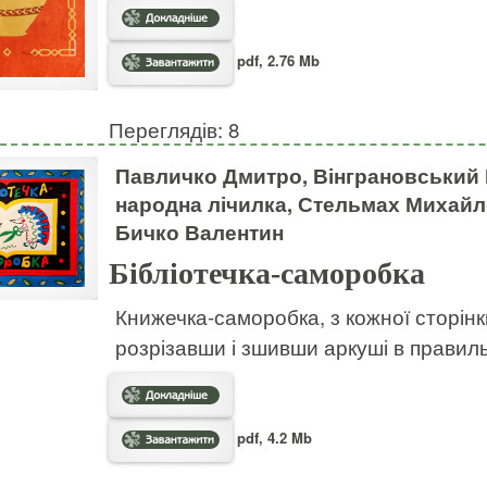
pdf, 2.76 Mb
Переглядів: 8
Павличко Дмитро, Вінграновський 
народна лічилка, Стельмах Михайло
Бичко Валентин
Бібліотечка-саморобка
Книжечка-саморобка, з кожної сторінк
розрізавши і зшивши аркуші в правил
pdf, 4.2 Mb