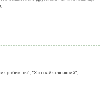
.
ник робив ніч", "Хто найколючіший",