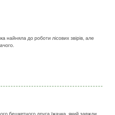
ка найняла до роботи лісових звірів, але
ачого.
його бешкетного друга їжачка, який завжди