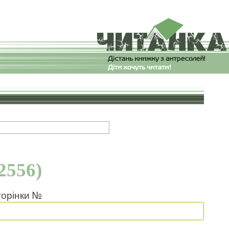
2556)
торінки №