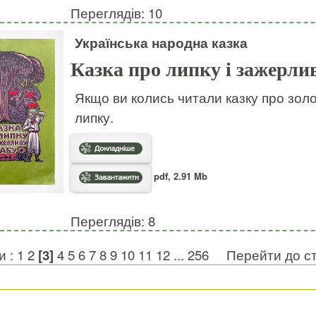
Переглядів: 10
Українська народна казка
Казка про липку і зажерли
Якщо ви колись читали казку про золот
липку.
pdf, 2.91 Mb
Переглядів: 8
и :
1
2
[3]
4
5
6
7
8
9
10
11
12
...
256
Перейти до с