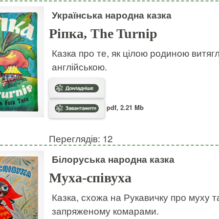
Українська народна казка
Ріпка, The Turnip
Казка про те, як цілою родиною витягли
англійською.
pdf, 2.21 Mb
Переглядів: 12
Білоруська народна казка
Муха-співуха
Казка, схожа на Рукавичку про муху та 
запряженому комарами.