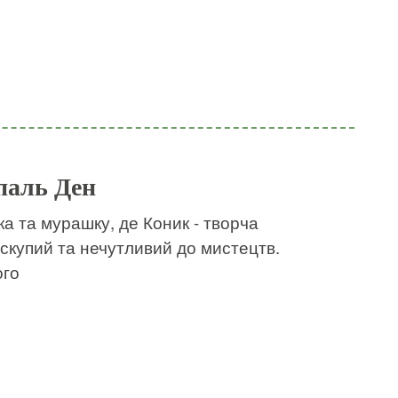
паль Ден
а та мурашку, де Коник - творча
- скупий та нечутливий до мистецтв.
ого