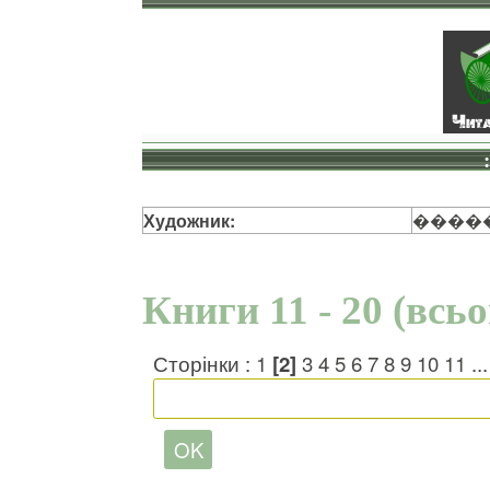
Художник:
����
Книги 11 - 20 (всь
Сторінки :
1
[2]
3
4
5
6
7
8
9
10
11
..