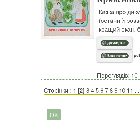
Казка про дику
(останній роз
кращий скан, 
pdf
Переглядів: 10
Сторінки :
1
[2]
3
4
5
6
7
8
9
10
11
..