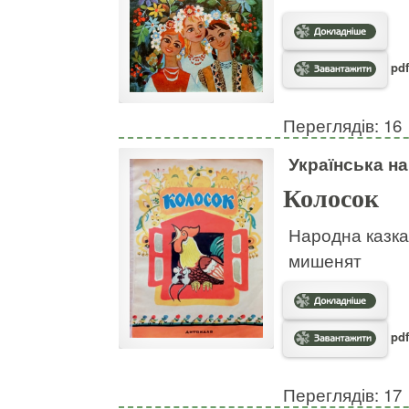
pdf
Переглядів: 16
Українська н
Колосок
Народна казка
мишенят
pdf
Переглядів: 17