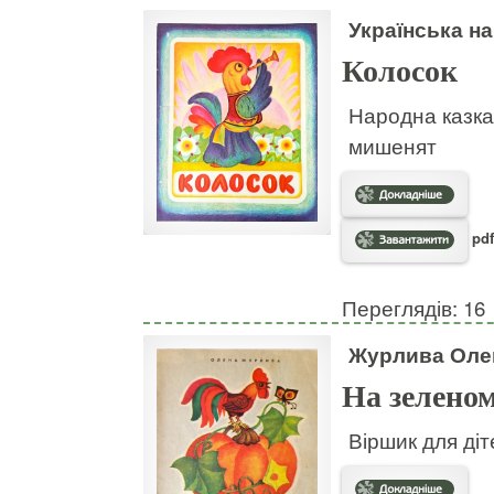
Українська н
Колосок
Народна казка
мишенят
pdf
Переглядів: 16
Журлива Оле
На зеленом
Віршик для діт