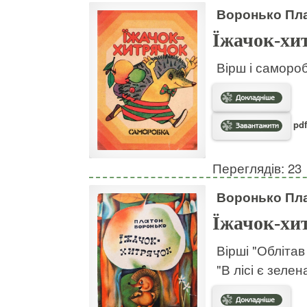
Воронько Пл
Їжачок-хи
Вірш і самороб
pdf
Переглядів: 23
Воронько Пл
Їжачок-хи
Вірші "Облітав
"В лісі є зелен