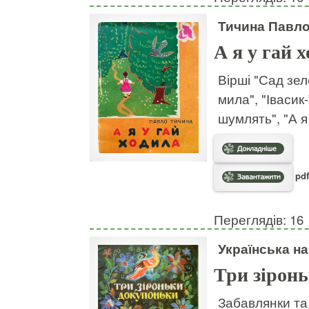
Тичина Павл
А я у гай 
Вірші "Сад зел
мила", "Івасик-
шумлять", "А я
pdf
Переглядів: 16
Українська на
Три зірон
Забавлянки та 