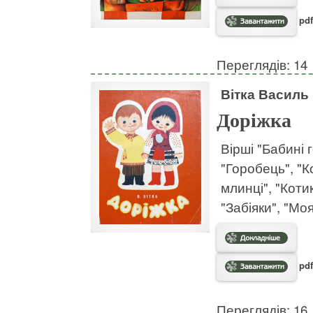
pdf
Переглядів: 14
Вітка Василь
Доріжка
Вірші "Бабині 
"Горобець", "К
млинці", "Котик
"Забіяки", "Моя
pdf
Переглядів: 16