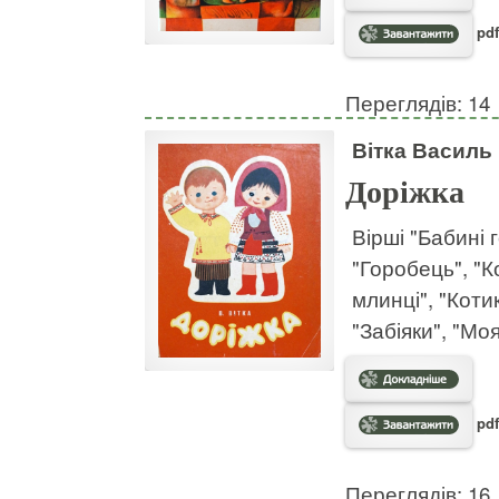
pdf
Переглядів: 14
Вітка Василь
Доріжка
Вірші "Бабині 
"Горобець", "К
млинці", "Котик
"Забіяки", "Моя
pdf
Переглядів: 16