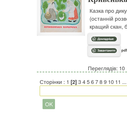
Казка про дику
(останній роз
кращий скан, 
pdf
Переглядів: 10
Сторінки :
1
[2]
3
4
5
6
7
8
9
10
11
..