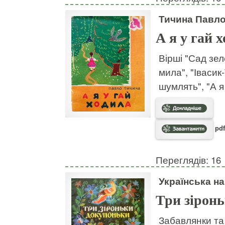
Тичина Павл
А я у гай 
Вірші "Сад зел
мила", "Івасик-
шумлять", "А я
pdf
Переглядів: 16
Українська на
Три зірон
Забавлянки та 