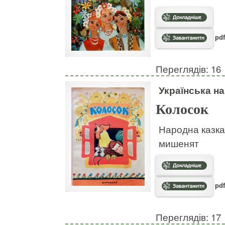
pdf
Переглядів: 16
Українська н
Колосок
Народна казка
мишенят
pdf
Переглядів: 17