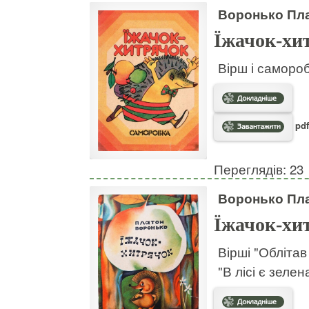
Воронько Пл
Їжачок-хи
Вірш і самороб
pdf
Переглядів: 23
Воронько Пл
Їжачок-хи
Вірші "Облітав
"В лісі є зелен