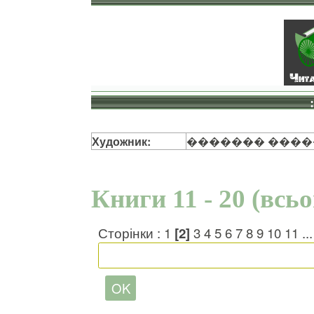
Художник:
������� ���
Книги 11 - 20 (всь
Сторінки :
1
[2]
3
4
5
6
7
8
9
10
11
..