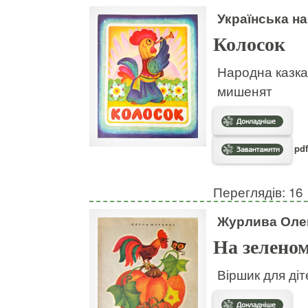
Українська н
Колосок
Народна казка
мишенят
pdf
Переглядів: 16
Журлива Оле
На зеленом
Віршик для діт