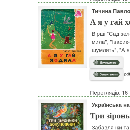
Тичина Павл
А я у гай 
Вірші "Сад зел
мила", "Івасик-
шумлять", "А я
pdf
Переглядів: 16
Українська на
Три зірон
Забавлянки та 