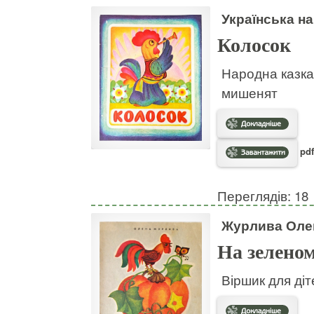
Українська н
Колосок
Народна казка
мишенят
pdf
Переглядів: 18
Журлива Оле
На зеленом
Віршик для діт