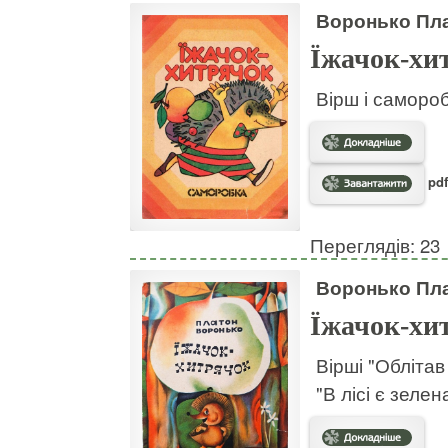
Воронько Пл
Їжачок-хи
Вірш і самороб
pdf
Переглядів: 23
Воронько Пл
Їжачок-хи
Вірші "Облітав
"В лісі є зелен