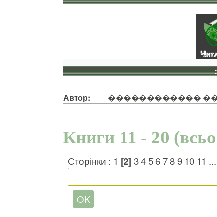
Автор:
������������ �
Книги 11 - 20 (всь
Сторінки :
1
[2]
3
4
5
6
7
8
9
10
11
..