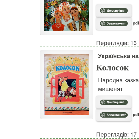
pdf
Переглядів: 16
Українська н
Колосок
Народна казка
мишенят
pdf
Переглядів: 17