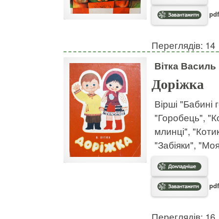
pdf
Переглядів: 14
Вітка Василь
Доріжка
Вірші "Бабині 
"Горобець", "К
млинці", "Котик
"Забіяки", "Моя
pdf
Переглядів: 16