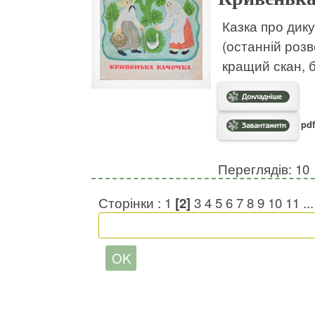
Казка про дику
(останній роз
кращий скан, 
pdf
Переглядів: 10
Сторінки :
1
[2]
3
4
5
6
7
8
9
10
11
..