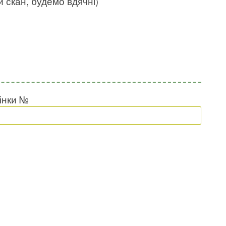
скан, будемо вдячні)
інки №