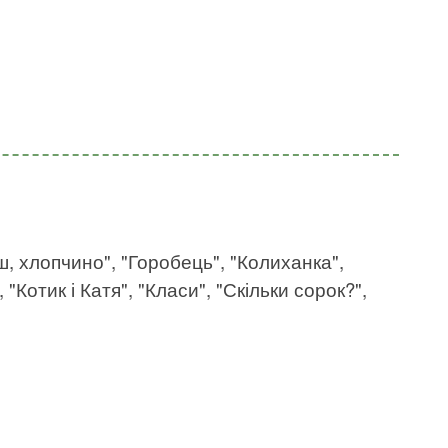
еш, хлопчино", "Горобець", "Колиханка",
"Котик і Катя", "Класи", "Скільки сорок?",