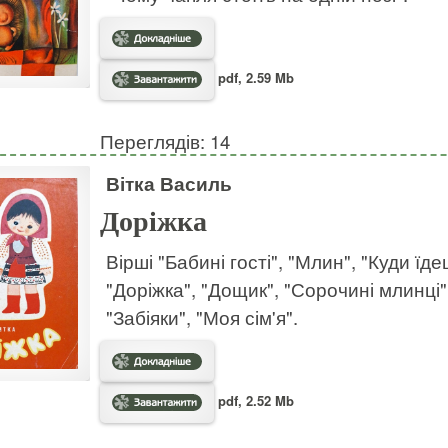
pdf, 2.59 Mb
Переглядів: 14
Вітка Василь
Доріжка
Вірші "Бабині гості", "Млин", "Куди їд
"Доріжка", "Дощик", "Сорочині млинці", 
"Забіяки", "Моя сім'я".
pdf, 2.52 Mb