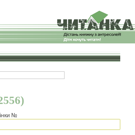
2556)
інки №