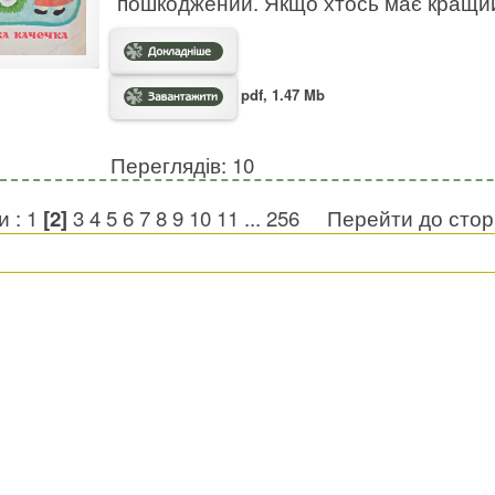
пошкоджений. Якщо хтось має кращий 
pdf, 1.47 Mb
Переглядів: 10
и :
1
[2]
3
4
5
6
7
8
9
10
11
...
256
Перейти до стор