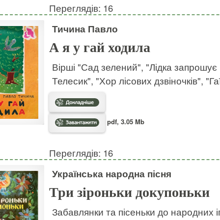
Переглядів: 16
Тичина Павло
А я у гай ходила
Вірші "Сад зелений", "Лідка запрошує 
Телесик", "Хор лісових дзвіночків", "Га
pdf, 3.05 Mb
Переглядів: 16
Українська народна пісня
Три зіроньки докупоньки
Забавлянки та пісеньки до народних і