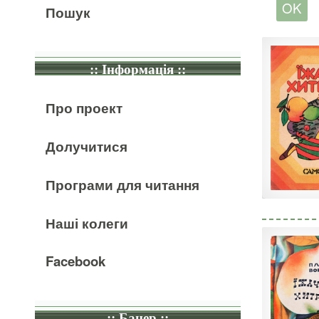
Пошук
:: Інформація ::
Про проект
Долучитися
Програми для читання
Наші колеги
Facebook
:: Банер ::