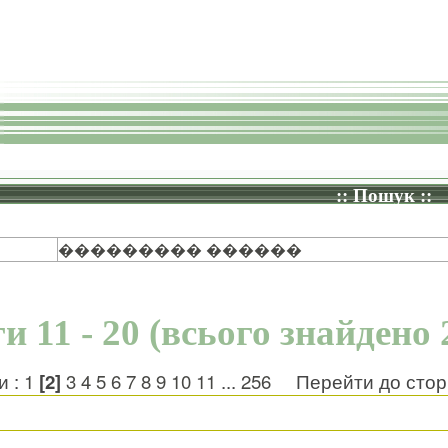
:: Пошук ::
��������� ������
и 11 - 20 (всього знайдено 
и :
1
[2]
3
4
5
6
7
8
9
10
11
...
256
Перейти до стор