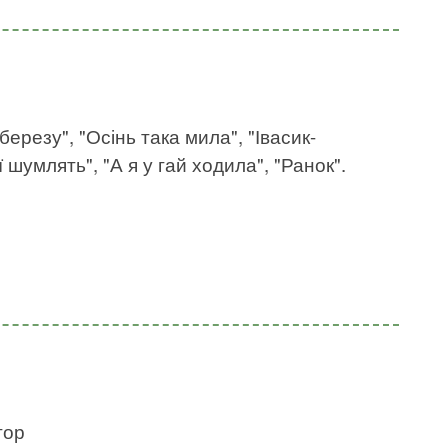
березу", "Осінь така мила", "Івасик-
ї шумлять", "А я у гай ходила", "Ранок".
гор