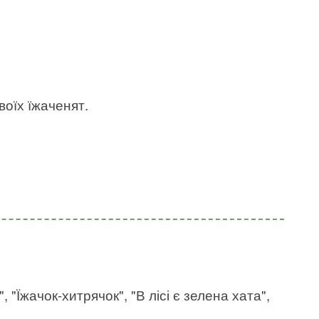
воїх їжаченят.
, "Їжачок-хитрячок", "В лісі є зелена хата",