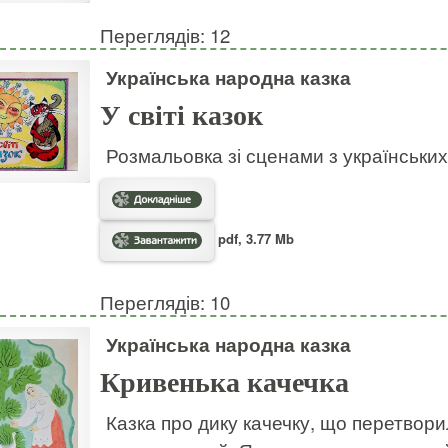
Переглядів: 12
Українська народна казка
У світі казок
Розмальовка зі сценами з українськи
pdf, 3.77 Mb
Переглядів: 10
Українська народна казка
Кривенька качечка
Казка про дику качечку, що перетвори