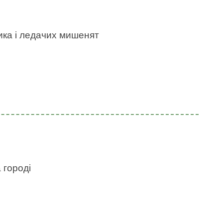
ика і ледачих мишенят
 городі