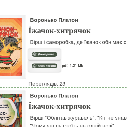
Воронько Платон
Їжачок-хитрячок
Вірш і саморобка, де їжачок обнімає с
pdf, 1.21 Mb
Переглядів: 23
Воронько Платон
Їжачок-хитрячок
Вірші "Облітав журавель", "Кіт не знав"
"Чому чапля стоїть на одній нозі".