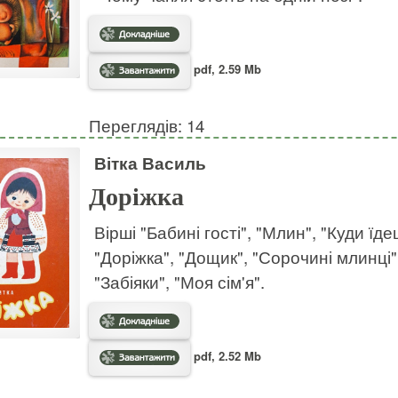
pdf, 2.59 Mb
Переглядів: 14
Вітка Василь
Доріжка
Вірші "Бабині гості", "Млин", "Куди їд
"Доріжка", "Дощик", "Сорочині млинці", 
"Забіяки", "Моя сім'я".
pdf, 2.52 Mb