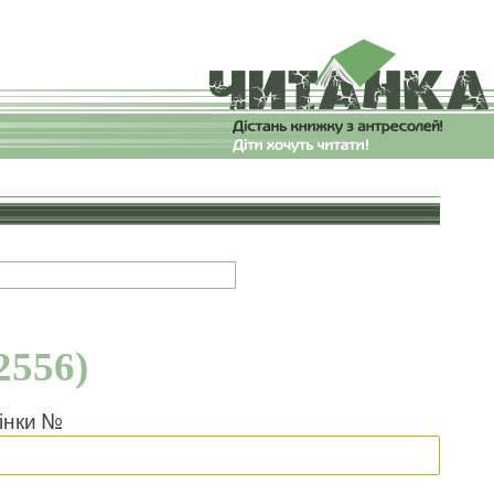
2556)
інки №