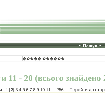
:: Пошук ::
����� ������
и 11 - 20 (всього знайдено 
и :
1
[2]
3
4
5
6
7
8
9
10
11
...
256
Перейти до стор