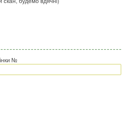
скан, будемо вдячні)
інки №