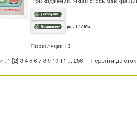
пошкоджений. Якщо хтось має кращий 
pdf, 1.47 Mb
Переглядів: 10
и :
1
[2]
3
4
5
6
7
8
9
10
11
...
256
Перейти до стор