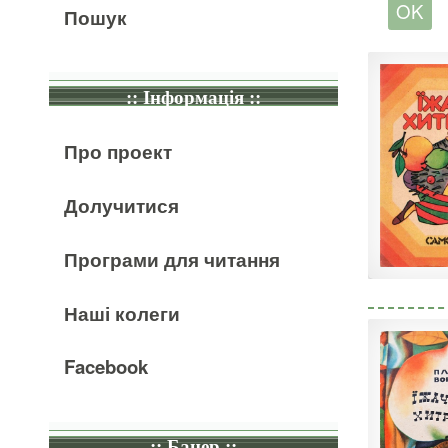
Пошук
:: Інформація ::
Про проект
Долучитися
Програми для читання
Наші колеги
Facebook
:: Банер ::