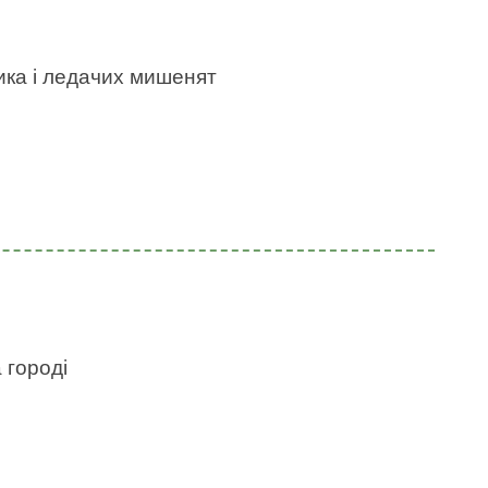
ика і ледачих мишенят
 городі