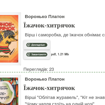
Воронько Платон
Їжачок-хитрячок
Вірш і саморобка, де їжачок обнімає с
pdf, 1.21 Mb
Переглядів: 23
Воронько Платон
Їжачок-хитрячок
Вірші "Облітав журавель", "Кіт не знав"
"Чому чапля стоїть на одній нозі".