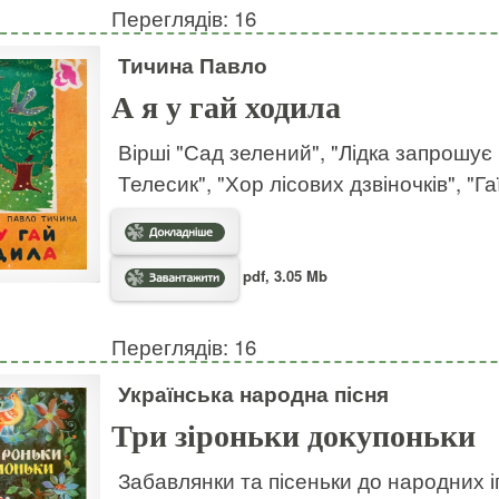
Переглядів: 16
Тичина Павло
А я у гай ходила
Вірші "Сад зелений", "Лідка запрошує 
Телесик", "Хор лісових дзвіночків", "Га
pdf, 3.05 Mb
Переглядів: 16
Українська народна пісня
Три зіроньки докупоньки
Забавлянки та пісеньки до народних і