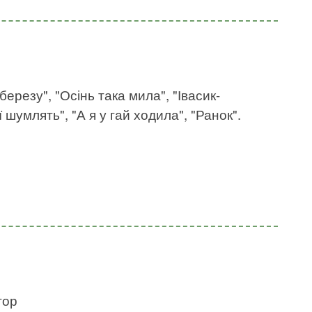
березу", "Осінь така мила", "Івасик-
ї шумлять", "А я у гай ходила", "Ранок".
гор