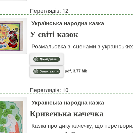
Переглядів: 12
Українська народна казка
У світі казок
Розмальовка зі сценами з українськи
pdf, 3.77 Mb
Переглядів: 10
Українська народна казка
Кривенька качечка
Казка про дику качечку, що перетвори