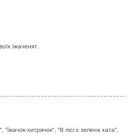
воїх їжаченят.
, "Їжачок-хитрячок", "В лісі є зелена хата",