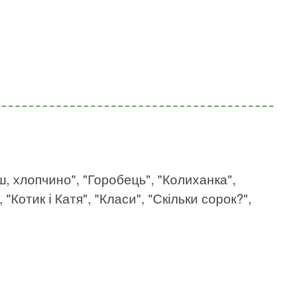
еш, хлопчино", "Горобець", "Колиханка",
"Котик і Катя", "Класи", "Скільки сорок?",