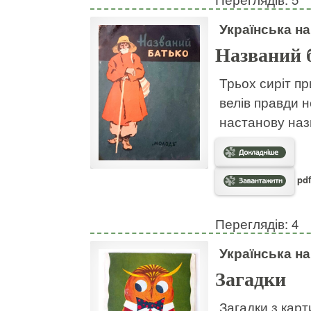
Українська н
Названий 
Трьох сиріт пр
велів правди н
настанову наз
pdf
Переглядів: 4
Українська н
Загадки
Загадки з кар