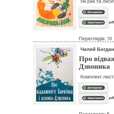
Як рак та лис
pdf
Переглядів: 10
Чалий Богдан
Про відваж
Дзвоника
Комплект листі
pdf
Переглядів: 5