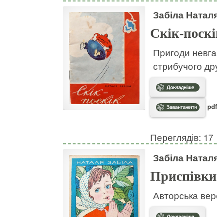
Забіла Натал
Скік-поскі
Пригоди невгам
стрибучого дру
pdf
Переглядів: 17
Забіла Натал
Приспівки
Авторська вер