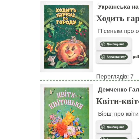
Українська на
Ходить гар
Пісенька про о
pdf
Переглядів: 7
Демченко Га
Квіти-кві
Вірші про квіт