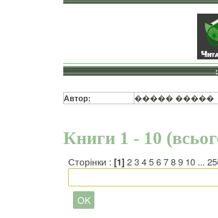
Автор:
����� �����
Книги 1 - 10 (всьо
Сторінки :
[1]
2
3
4
5
6
7
8
9
10
...
25