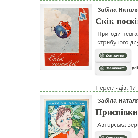
Забіла Натал
Скік-поскі
Пригоди невгам
стрибучого дру
pdf
Переглядів: 17
Забіла Натал
Приспівки
Авторська вер