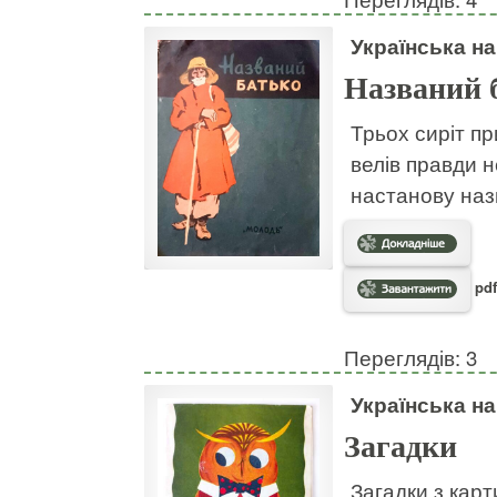
Українська н
Названий 
Трьох сиріт пр
велів правди н
настанову наз
pdf
Переглядів: 3
Українська н
Загадки
Загадки з кар