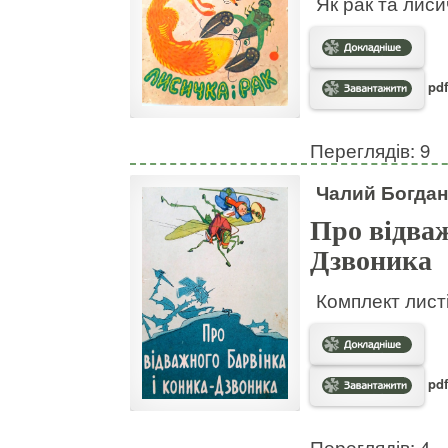
Як рак та лис
pdf
Переглядів: 9
Чалий Богдан
Про відваж
Дзвоника
Комплект листі
pdf
Переглядів: 4