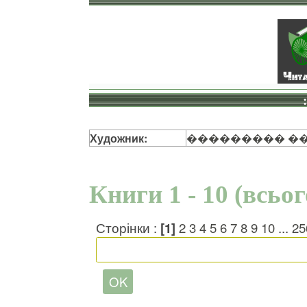
Художник:
��������� �
Книги 1 - 10 (всьо
Сторінки :
[1]
2
3
4
5
6
7
8
9
10
...
25