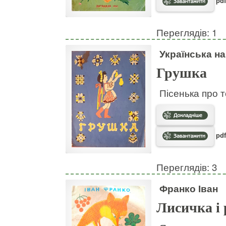
pdf
Переглядів: 1
Українська н
Грушка
Пісенька про т
pdf
Переглядів: 3
Франко Іван
Лисичка і 