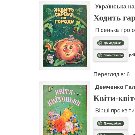
Українська на
Ходить гар
Пісенька про о
pdf
Переглядів: 6
Демченко Га
Квіти-кві
Вірші про квіт