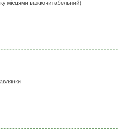
нку місцями важкочитабельний)
бавлянки