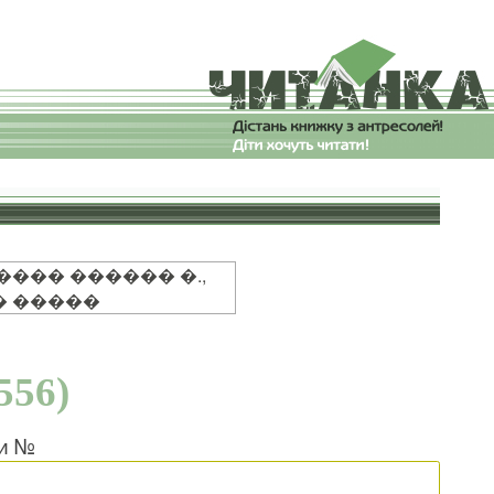
��� ������ �.,
� �����
556)
ки №