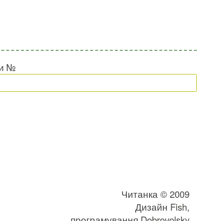
ки №
Читанка © 2009
Дизайн
Fish
,
програмування
Dobrovolsky