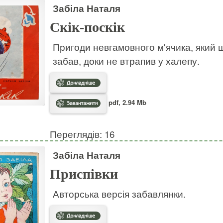
Забіла Наталя
Скік-поскік
Пригоди невгамовного м'ячика, який ш
забав, доки не втрапив у халепу.
pdf, 2.94 Mb
Переглядів: 16
Забіла Наталя
Приспівки
Авторська версія забавлянки.