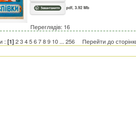
pdf, 3.92 Mb
Переглядів: 16
и :
[1]
2
3
4
5
6
7
8
9
10
...
256
Перейти до сторін