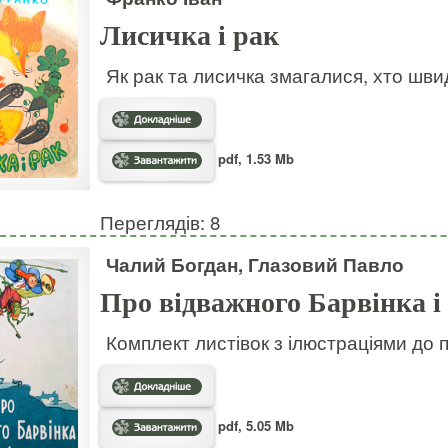
Лисичка і рак
Як рак та лисичка змагалися, хто шв
pdf, 1.53 Mb
Переглядів: 8
Чалий Богдан, Глазовий Павло
Про відважного Барвінка і
Комплект листівок з ілюстраціями до 
pdf, 5.05 Mb