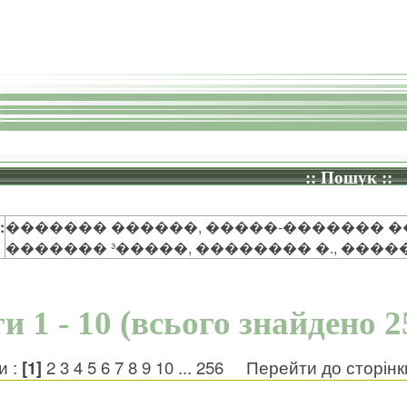
:: Пошук ::
:
������� ������, �����-������� ��
������� ³�����, �������� �., ����
и 1 - 10 (всього знайдено 2
и :
[1]
2
3
4
5
6
7
8
9
10
...
256
Перейти до сторін