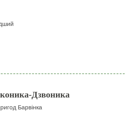
идший
 коника-Дзвоника
пригод Барвінка