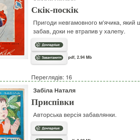
Скік-поскік
Пригоди невгамовного м'ячика, який ш
забав, доки не втрапив у халепу.
pdf, 2.94 Mb
Переглядів: 16
Забіла Наталя
Приспівки
Авторська версія забавлянки.