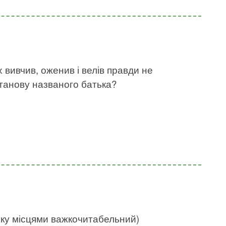
х вивчив, оженив і велів правди не
станову названого батька?
нку місцями важкочитабельний)