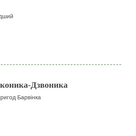
идший
 коника-Дзвоника
пригод Барвінка