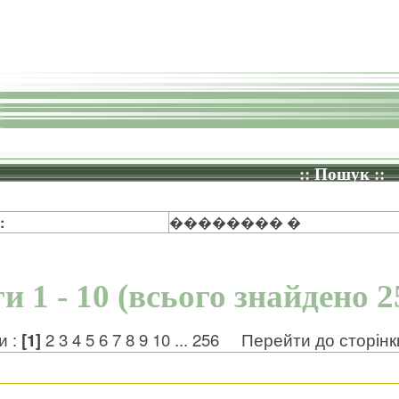
:: Пошук ::
:
�������� �
и 1 - 10 (всього знайдено 2
и :
[1]
2
3
4
5
6
7
8
9
10
...
256
Перейти до сторін