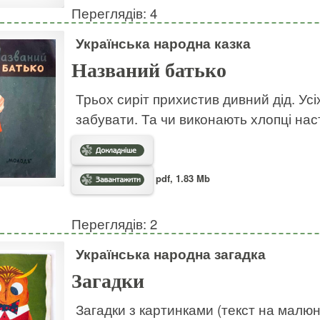
Переглядів: 4
Українська народна казка
Названий батько
Трьох сиріт прихистив дивний дід. Усі
забувати. Та чи виконають хлопці на
pdf, 1.83 Mb
Переглядів: 2
Українська народна загадка
Загадки
Загадки з картинками (текст на малю