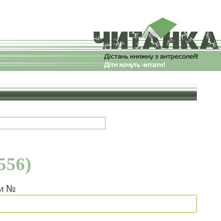
556)
ки №