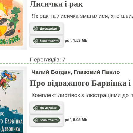
Лисичка і рак
Як рак та лисичка змагалися, хто шв
pdf, 1.53 Mb
Переглядів: 7
Чалий Богдан, Глазовий Павло
Про відважного Барвінка і
Комплект листівок з ілюстраціями до 
pdf, 5.05 Mb