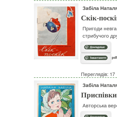
Забіла Натал
Скік-поскі
Пригоди невгам
стрибучого дру
pdf
Переглядів: 17
Забіла Натал
Приспівки
Авторська вер