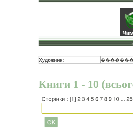
Художник:
�������
Книги 1 - 10 (всьо
Сторінки :
[1]
2
3
4
5
6
7
8
9
10
...
25