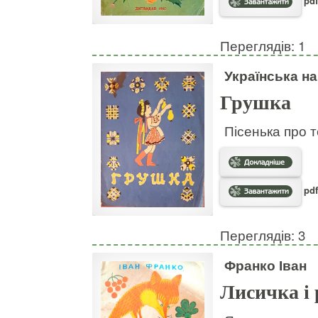
pdf
Переглядів: 1
Українська н
Грушка
Пісенька про т
pdf
Переглядів: 3
Франко Іван
Лисичка і 