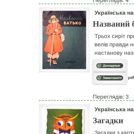
Українська н
Названий 
Трьох сиріт пр
велів правди н
настанову наз
pdf
Переглядів: 3
Українська н
Загадки
Загадки з кар