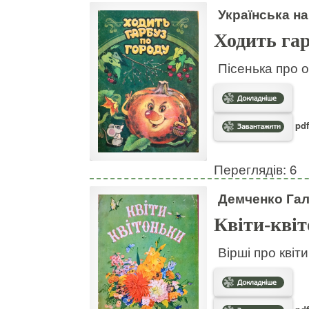
Українська на
Ходить гар
Пісенька про о
pdf
Переглядів: 6
Демченко Га
Квіти-кві
Вірші про квіт