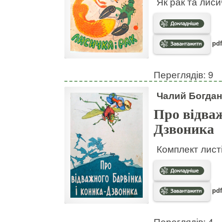
Як рак та лис
pdf
Переглядів: 9
Чалий Богдан
Про відваж
Дзвоника
Комплект листі
pdf
Переглядів: 4