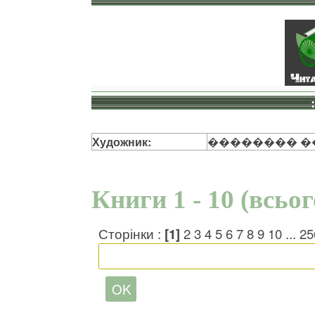
Художник:
�������� �
Книги 1 - 10 (всьо
Сторінки :
[1]
2
3
4
5
6
7
8
9
10
...
25