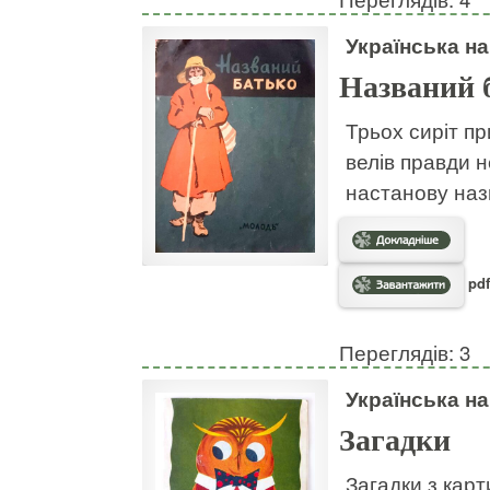
Українська н
Названий 
Трьох сиріт пр
велів правди н
настанову наз
pdf
Переглядів: 3
Українська н
Загадки
Загадки з кар