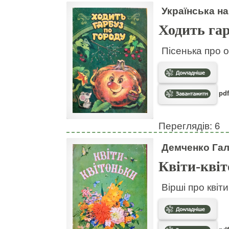
Українська на
Ходить гар
Пісенька про о
pdf
Переглядів: 6
Демченко Га
Квіти-кві
Вірші про квіт