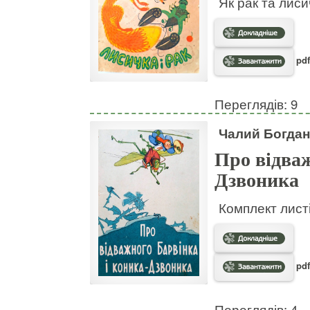
Як рак та лис
pdf
Переглядів: 9
Чалий Богдан
Про відваж
Дзвоника
Комплект листі
pdf
Переглядів: 4