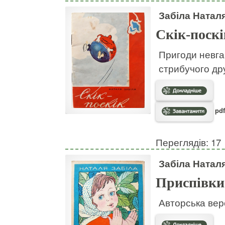
Забіла Натал
Скік-поскі
Пригоди невгам
стрибучого дру
pdf
Переглядів: 17
Забіла Натал
Приспівки
Авторська вер