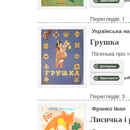
pdf
Переглядів: 1
Українська н
Грушка
Пісенька про т
pdf
Переглядів: 3
Франко Іван
Лисичка і 