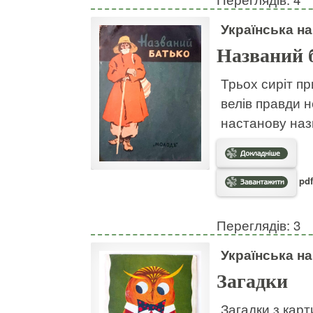
Українська н
Названий 
Трьох сиріт пр
велів правди н
настанову наз
pdf
Переглядів: 3
Українська н
Загадки
Загадки з кар