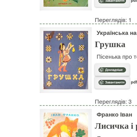
pdf
Переглядів: 1
Українська н
Грушка
Пісенька про т
pdf
Переглядів: 3
Франко Іван
Лисичка і 