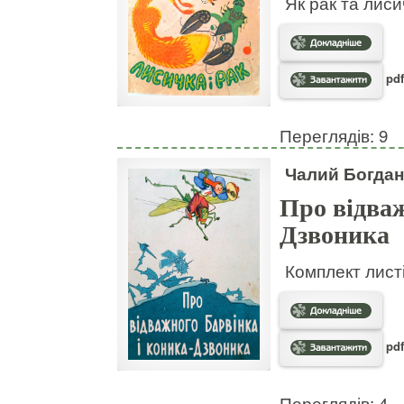
Як рак та лис
pdf
Переглядів: 9
Чалий Богдан
Про відваж
Дзвоника
Комплект листі
pdf
Переглядів: 4