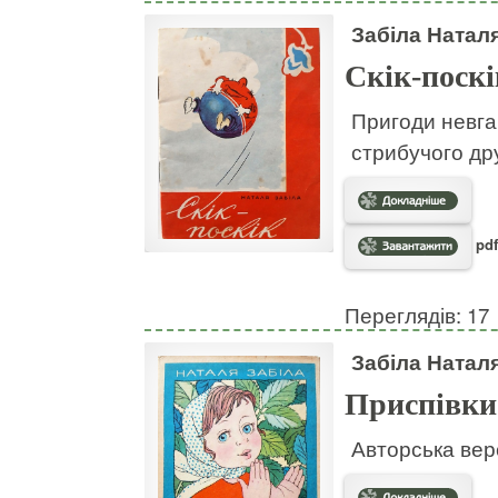
Забіла Натал
Скік-поскі
Пригоди невгам
стрибучого дру
pdf
Переглядів: 17
Забіла Натал
Приспівки
Авторська вер