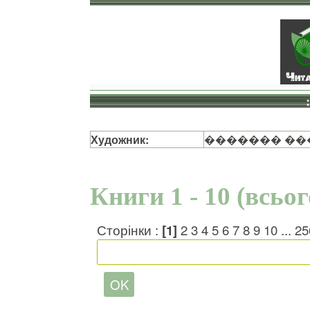
Художник:
������� ��
Книги 1 - 10 (всьо
Сторінки :
[1]
2
3
4
5
6
7
8
9
10
...
25