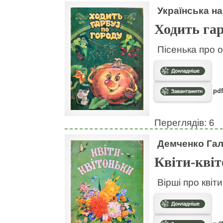
Українська на
Ходить гар
Пісенька про о
pdf
Переглядів: 6
Демченко Га
Квіти-кві
Вірші про квіт