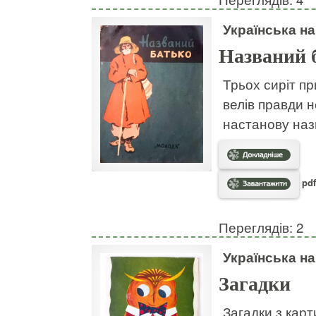
Українська н
Названий 
Трьох сиріт пр
велів правди н
настанову наз
pdf
Переглядів: 2
Українська н
Загадки
Загадки з кар