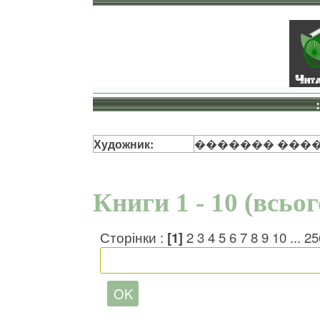
Художник:
������� ���
Книги 1 - 10 (всьо
Сторінки :
[1]
2
3
4
5
6
7
8
9
10
...
25