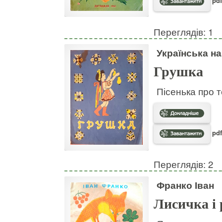
pdf
Переглядів: 1
Українська н
Грушка
Пісенька про т
pdf
Переглядів: 2
Франко Іван
Лисичка і 