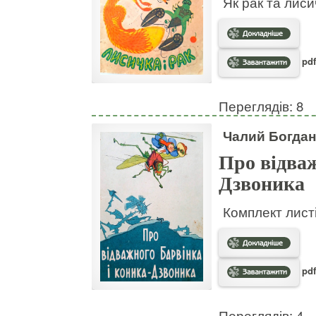
Як рак та лис
pdf
Переглядів: 8
Чалий Богдан
Про відваж
Дзвоника
Комплект листі
pdf
Переглядів: 4