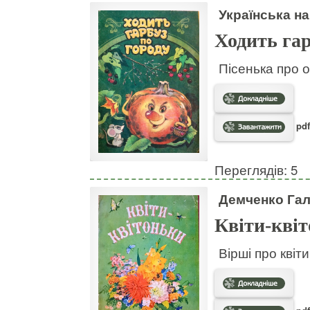
Українська на
Ходить гар
Пісенька про о
pdf
Переглядів: 5
Демченко Га
Квіти-кві
Вірші про квіт