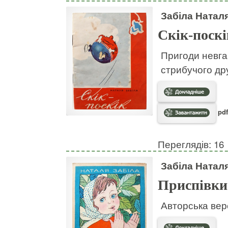
Забіла Натал
Скік-поскі
Пригоди невгам
стрибучого дру
pdf
Переглядів: 16
Забіла Натал
Приспівки
Авторська вер