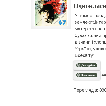
Однокласн
У номері прод
землею";,інте
матеріал про п
бувальщини пр
дівчини і хлоп
України; уриво
Всесвіту"
odn
Переглядів: 88