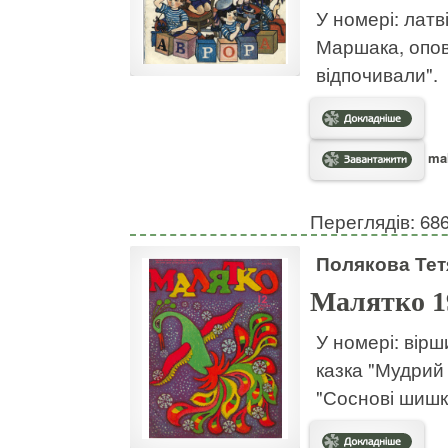
У номері: латв
Маршака, опов
відпочивали".
mal
Переглядів: 68
Полякова Тет
Малятко 1
У номері: вірш
казка "Мудрий
"Соснові шишк