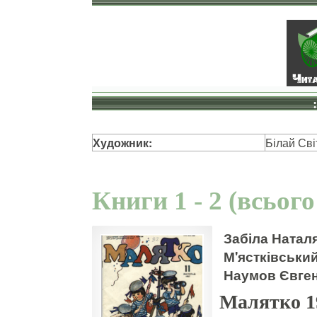
Художник:
Білай Св
Книги 1 - 2 (всього
Забіла Наталя
М'ястківськи
Наумов Євген
Малятко 1