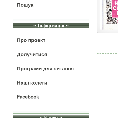
Пошук
:: Інформація ::
Про проект
Долучитися
Програми для читання
Наші колеги
Facebook
:: Банер ::