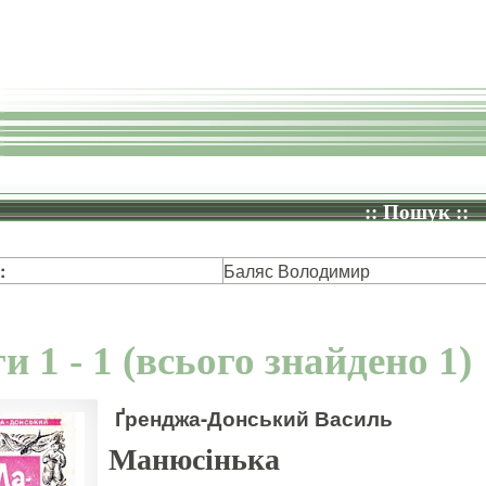
:: Пошук ::
:
Баляс Володимир
и 1 - 1 (всього знайдено 1)
Ґренджа-Донський Василь
Манюсінька