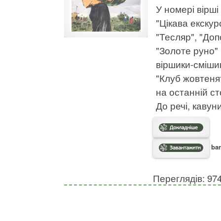
У номері вірші
"Цікава екскур
"Тесляр", "Доп
"Золоте руно"
віршики-смішин
"Клуб жовтенят
на останній сто
До речі, кавун
bar
Переглядів: 97