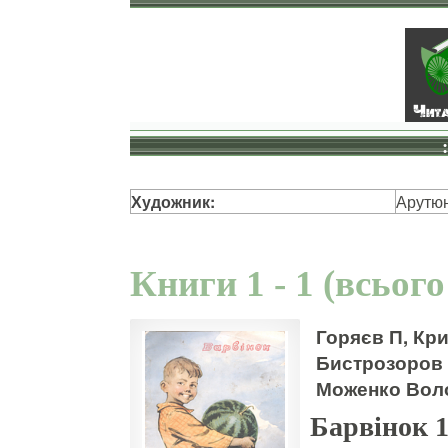
Художник:
Арутю
Книги 1 - 1 (всього
Горяєв П, Кр
Бистрозоров 
Моженко Воло
Барвінок 