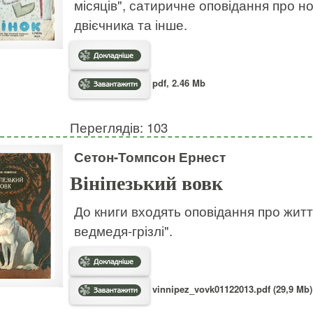
місяців", сатиричне оповідання про 
двієчника та інше.
pdf, 2.46 Mb
Переглядів: 103
Сетон-Томпсон Ернест
Вініпезький вовк
До книги входять оповідання про життя
ведмедя-грізлі".
vinnipez_vovk01122013.pdf (29,9 Mb)