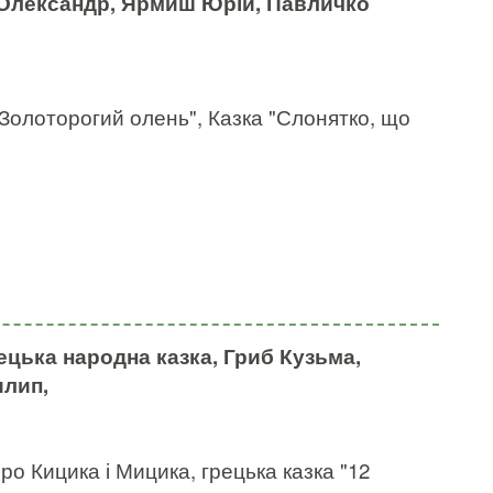
 Олександр, Ярмиш Юрій, Павличко
"Золоторогий олень", Казка "Слонятко, що
ецька народна казка, Гриб Кузьма,
лип,
о Кицика і Мицика, грецька казка "12