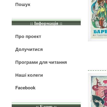
Пошук
:: Інформація ::
Про проект
Долучитися
Програми для читання
Наші колеги
Facebook
:: Банер ::