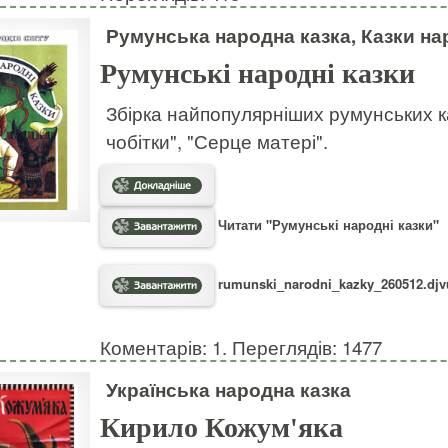
Румунська народна казка, Казки нар
Румунські народні казки
Збірка найпопулярніших румунських ка
чобітки", "Серце матері".
Читати "Румунські народні казки"
rumunski_narodni_kazky_260512.djvu
Коментарів: 1. Переглядів: 1477
Українська народна казка
Кирило Кожум'яка