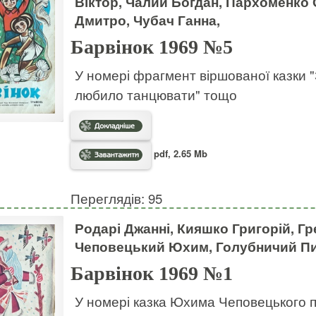
Віктор, Чалий Богдан, Пархоменко
Дмитро, Чубач Ганна,
Барвінок 1969 №5
У номері фрагмент віршованої казки 
любило танцювати" тощо
pdf, 2.65 Mb
Переглядів: 95
Родарі Джанні, Кияшко Григорій, Гр
Чеповецький Юхим, Голубничий Пи
Барвінок 1969 №1
У номері казка Юхима Чеповецького пр