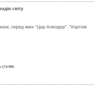
одів світу
зок, серед яких "Цар Алеодор", "Хортові
 (7,8 МВ)