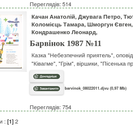
Переглядів: 514
Качан Анатолій, Джувага Петро, Тю
Коломієць Тамара, Шморгун Євген, 
Кондрашенко Леонард,
Барвінок 1987 №11
Казка "Небезпечний приятель", оповіда
"Ківагме", "Грім", віршики, "Пісенька 
barvinok_08022011.djvu (0,97 Mb)
Переглядів: 754
и :
[1]
2