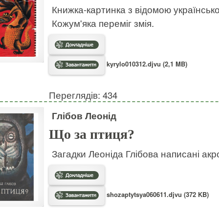
Книжка-картинка з відомою українсько
Кожум'яка переміг змія.
kyrylo010312.djvu (2,1 MB)
Переглядів: 434
Глібов Леонід
Що за птиця?
Загадки Леоніда Глібова написані ак
shozaptytsya060611.djvu (372 KB)