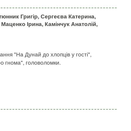
тюнник Григір, Сергеєва Катерина,
Маценко Ірина, Камінчук Анатолій,
ння "На Дунай до хлопців у гості",
про гнома", головоломки.