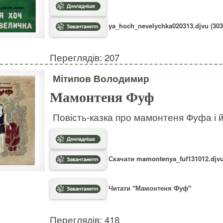
ya_hoch_nevelychka020313.djvu (303
Переглядів: 207
Мітипов Володимир
Мамонтеня Фуф
Повість-казка про мамонтеня Фуфа і й
Скачати mamontenya_fuf131012.djvu
Читати "Мамонтеня Фуф"
Переглядів: 418