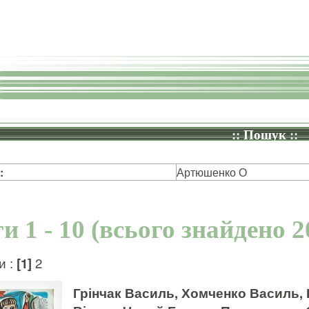
:: Пошук ::
:
Артюшенко О
и 1 - 10 (всього знайдено 2
и :
[1]
2
Грінчак Василь, Хомченко Василь, 