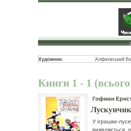
Художник:
Алфеєвський Ва
Книги 1 - 1 (всього
Гофман Ернс
Лускунчик
У іграшки-луск
виявляється, д