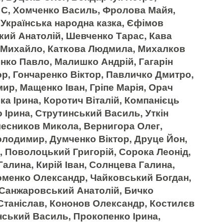
С, Хомченко Василь, Фролова Майя,
 Українська народна казка, Єфімов
кий Анатолій, Шевченко Тарас, Кава
й Михайло, Каткова Людмила, Михалков
нко Павло, Малишко Андрій, Гагарін
ор, Гончаренко Віктор, Павличко Дмитро,
р, Мащенко Іван, Гріпе Марія, Орач
а Ірина, Коротич Віталій, Компанієць
 Ірина, Струтинський Василь, Уткін
есников Микола, Вернигора Олег,
лодимир, Думченко Віктор, Друце Йон,
, Поволоцький Григорій, Сорока Леонід,
 Галина, Кирій Іван, Солнцева Галина,
хоменко Олександр, Чайковський Богдан,
Санжаровський Анатолій, Бичко
Станіслав, Кононов Олександр, Костилєв
нський Василь, Прокопенко Ірина,