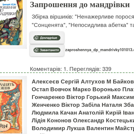
Запрошення до мандрівки
Збірка віршиків: "Ненажерливе порося"
"Сонценята", "Непосидлива абетка" та
zaproshennya_dp_mandrivky101013.d
Коментарів: 1. Переглядів: 339
Алексеєв Сергій Алтухов М Байко
Остап Вовчок Марко Воронько Плат
Гончаренко Віктор Горький Макси
Женченко Віктор Забіла Наталя Зб
Людмила Качан Анатолій Кирій Іван
Лідія Кононов Олександр Костецьк
Володимир Лукша Валентин Майстре