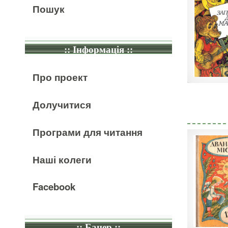
Пошук
:: Інформація ::
Про проект
Долучитися
Програми для читання
Наші колеги
Facebook
:: Банер ::