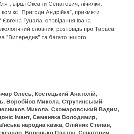
ля", вірші Оксани Сенатович, лічилки,
 комікс "Пригоди Андрійка", прикмети
" Євгена Гуцала, оповідання Івана
екологічний словник, розповідь про Тараса
а "Випередив" та багато іншого.
нчар Олесь, Костецький Анатолій,
ь, Воробйов Микола, Струтинський
олесников Микола, Скомаровський Вадим,
доніс Імант, Семеняка Володимир,
їнська народна казка, Олійник Степан,
ександр, Воронько Платон, Сенатович