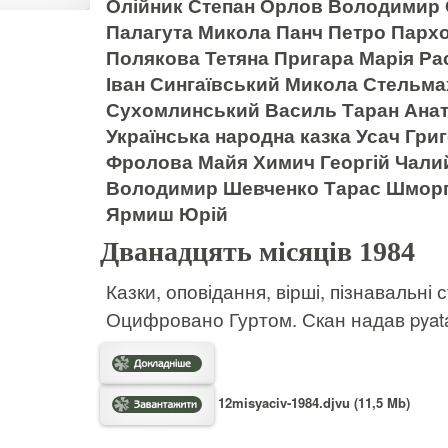
Олійник Степан Орлов Володимир
Палагута Микола Панч Петро Парх
Полякова Тетяна Пригара Марія Ра
Іван Сингаївський Микола Стельм
Сухомлинський Василь Таран Анат
Українська народна казка Усач Гри
Фролова Майя Химич Георгій Чали
Володимир Шевченко Тарас Шморгу
Ярмиш Юрій
Дванадцять місяців 1984
Казки, оповідання, вірші, пізнавальні 
Оцифровано Гуртом. Скан надав pyat
12misyaciv-1984.djvu (11,5 Mb)