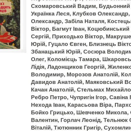
Скомаровський Вадим, Будьонний 
Українка Леся, Клубков Олександр,
Олександр, Забіла Наталя, Костець
Віктор, Багмут Іван, Коцюбинськи
Сергій, Приходько Віктор, Макруше
Юрій, Гуцало Євген, Близнець Вікт
Збанацький Юрій, Сосюра Володими
Олег, Коломієць Тамара, Шкаровськ
Лідія, Ладонщиков Георгій, Жиленко
Володимир, Морозов Анатолій, Кол
Давидов Анатолій, Маяковський Во
Качан Анатолій, Стельмах Михайло
Ребро Петро, Чупригін Ігор, Савіна
Нехода Іван, Карасьова Віра, Пар
Бойко Грицько, Шевченко Микола, 
Валентин, Горлач Леонід, Тельнюк 
Віталій, Тютюнник Григір, Сухомли