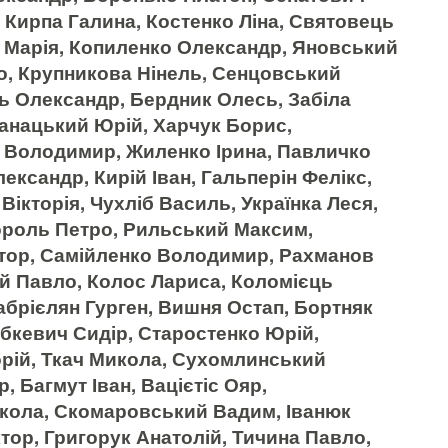
, Кирпа Галина, Костенко Ліна, Святовець
а Марія, Копиленко Олександр, Яновський
о, Крупникова Нінель, Сенцовський
ь Олександр, Бердник Олесь, Забіла
анацький Юрій, Харчук Борис,
 Володимир, Жиленко Ірина, Павличко
ександр, Кирій Іван, Гальперін Фелікс,
Вікторія, Чухліб Василь, Українка Леся,
ороль Петро, Рильський Максим,
тор, Самійленко Володимир, Рахманов
ий Павло, Колос Лариса, Коломієць
брієлян Гурген, Вишня Остап, Бортняк
бкевич Сидір, Старостенко Юрій,
орій, Ткач Микола, Сухомлинський
, Багмут Іван, Вацієтіс Ояр,
кола, Скомаровський Вадим, Іванюк
тор, Григорук Анатолій, Тичина Павло,