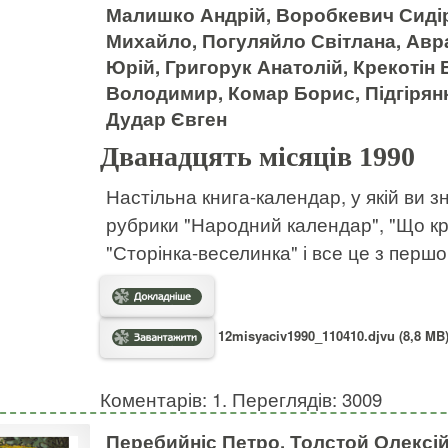
Малишко Андрій, Воробкевич Сиді
Михайло, Погуляйло Світлана, Ав
Юрій, Григорук Анатолій, Крекотін
Володимир, Комар Борис, Підгірянк
Дудар Євген
Дванадцять місяців 1990
Настільна книга-календар, у якій ви з
рубрики "Народний календар", "Що край
"Сторінка-веселинка" і все це з перш
12misyaciv1990_110410.djvu (8,8 MB
Коментарів: 1. Переглядів: 3009
Перебийніс Петро, Толстой Олексій