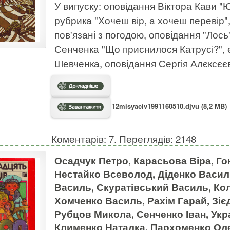
У випуску: оповідання Віктора Кави "Ю
рубрика "Хочеш вір, а хочеш перевір",
пов'язані з погодою, оповідання "Лось
Сенченка "Що приснилося Катрусі?", 
Шевченка, оповідання Сергія Алєксєєв
12misyaciv1991160510.djvu (8,2 MB)
Коментарів: 7. Переглядів: 2148
Осадчук Петро, Карасьова Віра, Го
Нестайко Всеволод, Діденко Васил
Василь, Скуратівський Василь, К
Хомченко Василь, Рахім Гарай, Зіє
Рубцов Микола, Сенченко Іван, Укра
Клименко Наталка, Пархоменко Ол