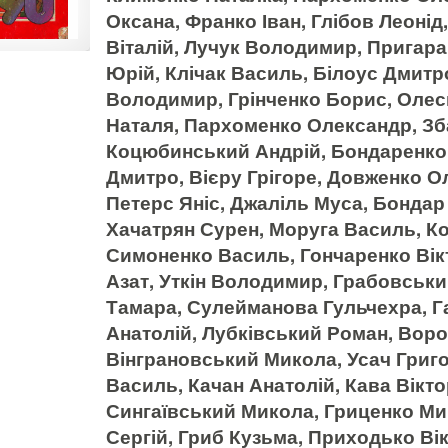
Оксана, Франко Іван, Глібов Леонід
Віталій, Лучук Володимир, Пригар
Юрій, Клічак Василь, Білоус Дмитр
Володимир, Грінченко Борис, Олес
Наталя, Пархоменко Олександр, Зб
Коцюбинський Андрій, Бондаренко
Дмитро, Вієру Грігоре, Довженко Ол
Петерс Яніс, Джаліль Муса, Бондар 
Хачатрян Сурен, Моруга Василь, К
Симоненко Василь, Гончаренко Вік
Азат, Уткін Володимир, Грабовськ
Тамара, Сулейманова Гульчехра, Га
Анатолій, Лубківський Роман, Воро
Вінграновський Микола, Усач Григ
Василь, Качан Анатолій, Кава Віктор
Сингаївський Микола, Гриценко Ми
Сергій, Гриб Кузьма, Приходько Вік