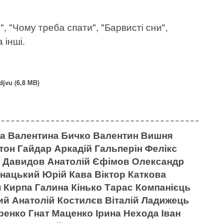
, "Чому треба спати", "Барвисті сни",
 інші.
jvu (6,8 МВ)
ва Валентина Бичко Валентин Вишня
он Гайдар Аркадій Гальперін Фелікс
м Давидов Анатолій Єфімов Олександр
анацький Юрій Кава Віктор Каткова
 Кирпа Галина Кінько Тарас Компанієць
ий Анатолій Костилєв Віталій Ладижець
нко Гнат Маценко Ірина Нехода Іван