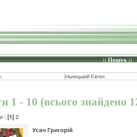
:: Пошук ::
:
Ільницький Євген
и 1 - 10 (всього знайдено 1
и :
[1]
2
Усач Григорій