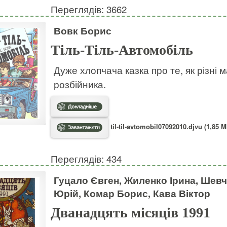
Переглядів: 3662
Вовк Борис
Тіль-Тіль-Автомобіль
Дуже хлопчача казка про те, як різні
розбійника.
til-til-avtomobil07092010.djvu (1,85 M
Переглядів: 434
Гуцало Євген, Жиленко Ірина, Шев
Юрій, Комар Борис, Кава Віктор
Дванадцять місяців 1991