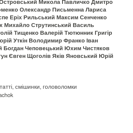
 Островський Микола Павличко Дмитро
оменко Олександр Письменна Лариса
спе Еріх Рильський Максим Сенченко
ах Михайло Струтинський Василь
олій Тищенко Валерій Тютюнник Григір
горій Уткін Володимир Франко Іван
й Богдан Чеповецький Юхим Чистяков
н Євген Щоголів Яків Яновський Юрій
статті, смішинки, головоломки
achok