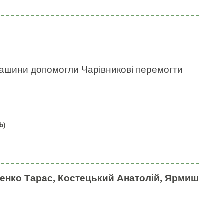
 машини допомогли Чарівникові перемогти
b)
ченко Тарас, Костецький Анатолій, Ярмиш