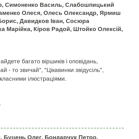
р, Симоненко Василь, Слабошпицький
раменко Олеся, Олесь Олександр, Ярмиш
 Борис, Давидков Іван, Сосюра
а Марійка, Кіров Радой, Штойко Олексій,
найдете багато віршиків і оповідань,
 - то звичай", "Цікавинки звідусіль",
окласними ілюстраціями.
)
, Буцень Олег, Бондарчук Петро,